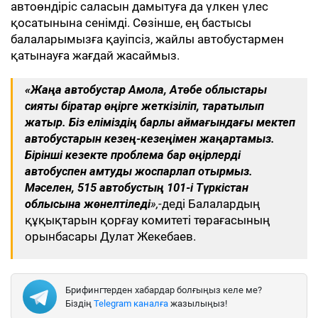
автоөндіріс саласын дамытуға да үлкен үлес
қосатынына сенімді. Сөзінше, ең бастысы
балаларымызға қауіпсіз, жайлы автобустармен
қатынауға жағдай жасаймыз.
«Жаңа автобустар Ақмола, Ақтөбе облыстары
сияқты бірқатар өңірге жеткізіліп, таратылып
жатыр. Біз еліміздің барлық аймағындағы мектеп
автобустарын кезең-кезеңімен жаңартамыз.
Бірінші кезекте проблема бар өңірлерді
автобуспен қамтуды жоспарлап отырмыз.
Мәселен, 515 автобустың 101-і Түркістан
облысына жөнелтіледі
»,-
деді Балалардың
құқықтарын қорғау комитеті төрағасының
орынбасары Дулат Жекебаев.
Брифингтерден хабардар болғыңыз келе ме?
Біздің
Telegram каналға
жазылыңыз!