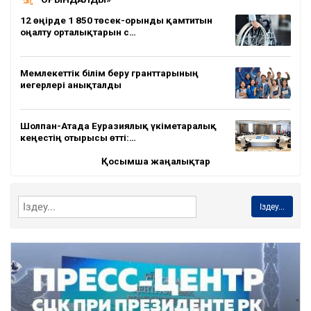
12 өңірде 1 850 төсек-орынды қамтитын
оңалту орталықтарын с…
Мемлекеттік білім беру гранттарының
иегерлері анықталды
Шолпан-Атада Еуразиялық үкіметаралық
кеңестің отырысы өтті:…
Қосымша жаңалықтар
Іздеу...