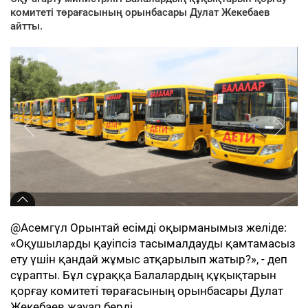
комитеті төрағасының орынбасары Дулат Жекебаев
айтты.
@Асемгүл Орынтай есімді оқырманымыз желіде:
«Оқушыларды қауіпсіз тасымалдауды қамтамасыз
ету үшін қандай жұмыс атқарылып жатыр?», - деп
сұрапты. Бұл сұраққа Балалардың құқықтарын
қорғау комитеті төрағасының орынбасары Дулат
Жекебаев жауап берді.