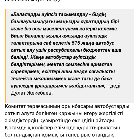
«Балаларды қауіпсіз тасымалдау - біздің
бақылауымыздағы маңызды сұрақтардың бірі
және біз осы мәселені үнемі көтеріп келеміз.
Биыл Балалар жылы аясында қауіпсіздік
талаптарына сай келетін 515 жаңа автобус
сатып алу үшін республикалық бюджеттен ақша
бөлінді. Жаңа автобустар қауіпсіздік
белдіктерімен, мектеп сөмкесіне арналған
сөрелермен, есіктері ашық кезде қозғалысты
тежейтін механизммен және тағы да басқа
қауіпсіздік құралдарымен жабдықталған»,
-
деді
Дулат Жекебаев.
Комитет төрағасының орынбасары автобустарды
сатып алуға бөлінген қаржыны игеру жергілікті
әкімдіктердің құзыретінде екендігін айтады.
Қоғамдық көліктер елімізде құрастырылатын
болғандықтан қомақты тапсырыс отандық