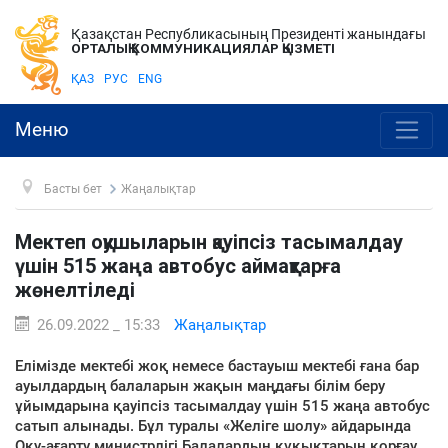
Қазақстан Республикасының Президенті жанындағы
ОРТАЛЫҚ КОММУНИКАЦИЯЛАР ҚЫЗМЕТІ
ҚАЗ
РУС
ENG
Меню
Басты бет
Жаңалықтар
Мектеп оқушыларын қауіпсіз тасымалдау
үшін 515 жаңа автобус аймақтарға
жөнелтіледі
26.09.2022 _ 15:33
Жаңалықтар
Елімізде мектебі жоқ немесе бастауыш мектебі ғана бар
ауылдардың балаларын жақын маңдағы білім беру
ұйымдарына қауіпсіз тасымалдау үшін 515 жаңа автобус
сатып алынады. Бұл туралы «Желіге шолу» айдарында
Оқу-ағарту министрлігі Балалардың құқықтарын қорғау