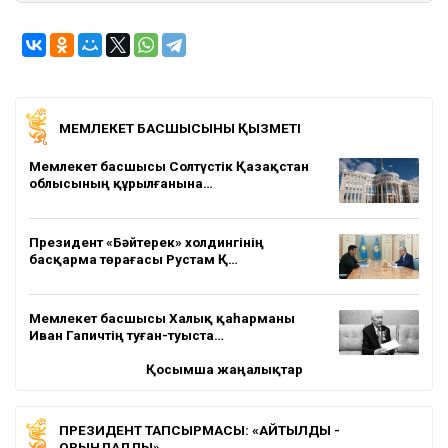
МЕМЛЕКЕТ БАСШЫСЫНЫҢ ҚЫЗМЕТІ
Мемлекет басшысы Солтүстік Қазақстан
облысының құрылғанына…
Президент «Бәйтерек» холдингінің
басқарма төрағасы Рустам Қ…
Мемлекет басшысы Халық қаһарманы
Иван Гапичтің туған-туыста…
Қосымша жаңалықтар
ПРЕЗИДЕНТ ТАПСЫРМАСЫ: «АЙТЫЛДЫ -
ОРЫНДАЛДЫ»