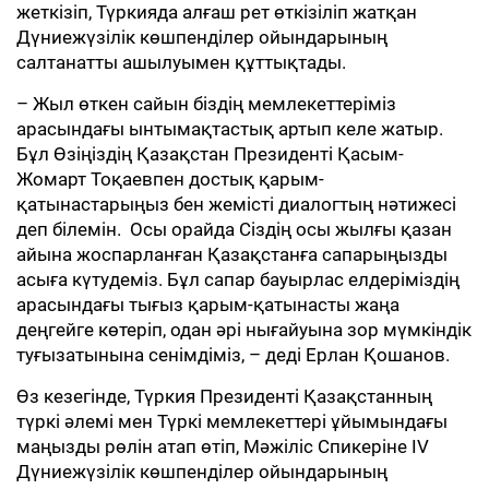
жеткізіп, Түркияда алғаш рет өткізіліп жатқан
Дүниежүзілік көшпенділер ойындарының
салтанатты ашылуымен құттықтады.
– Жыл өткен сайын біздің мемлекеттеріміз
арасындағы ынтымақтастық артып келе жатыр.
Бұл Өзіңіздің Қазақстан Президенті Қасым-
Жомарт Тоқаевпен достық қарым-
қатынастарыңыз бен жемісті диалогтың нәтижесі
деп білемін. Осы орайда Сіздің осы жылғы қазан
айына жоспарланған Қазақстанға сапарыңызды
асыға күтудеміз. Бұл сапар бауырлас елдеріміздің
арасындағы тығыз қарым-қатынасты жаңа
деңгейге көтеріп, одан әрі нығайуына зор мүмкіндік
туғызатынына сенімдіміз, – деді Ерлан Қошанов.
Өз кезегінде, Түркия Президенті Қазақстанның
түркі әлемі мен Түркі мемлекеттері ұйымындағы
маңызды рөлін атап өтіп, Мәжіліс Спикеріне IV
Дүниежүзілік көшпенділер ойындарының