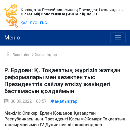
Қазақстан Республикасының Президенті жанындағы
ОРТАЛЫҚ КОММУНИКАЦИЯЛАР ҚЫЗМЕТІ
ҚАЗ
РУС
ENG
Меню
Басты бет
Жаңалықтар
Р. Ердоған: Қ. Тоқаевтың жүргізіп жатқан
реформалары мен кезектен тыс
Президенттік сайлау өткізу жөніндегі
бастамасын қолдаймын
30.09.2022 _ 08:57
Жаңалықтар
Мәжіліс Спикері Ерлан Қошанов Қазақстан
Республикасының Президенті Қасым-Жомарт Тоқаевтың
тапсырмасымен IV Дүниежүзілік көшпенділер