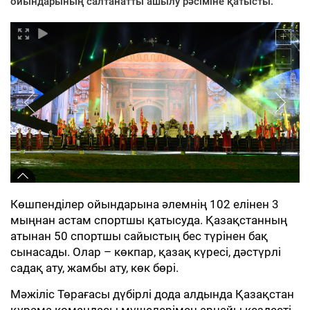
ойындарының салтанатты ашылу рәсіміне қатысты.
Көшпенділер ойындарына әлемнің 102 елінен 3
мыңнан астам спортшы қатысуда. Қазақстанның
атынан 50 спортшы сайыстың бес түрінен бақ
сынасады. Олар – көкпар, қазақ күресі, дәстүрлі
садақ ату, жамбы ату, көк бөрі.
Мәжіліс Төрағасы дүбірлі дода алдында Қазақстан