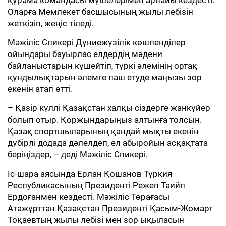
құрама командасы мүшелерімен арнайы кездесті.
Оларға Мемлекет басшысының жылы лебізін
жеткізіп, жеңіс тіледі.
Мәжіліс Спикері Дүниежүзілік көшпенділер
ойындары бауырлас елдердің мәдени
байланыстарын күшейтіп, түркі әлемінің ортақ
құндылықтарын әлемге паш етуде маңызы зор
екенін атап өтті.
– Қазір күллі Қазақстан халқы сіздерге жанкүйер
болып отыр. Қоржындарыңыз алтынға толсын.
Қазақ спортшыларының қандай мықты екенін
дүбірлі додада дәлелдеп, ел абыройын асқақтата
беріңіздер, – деді Мәжіліс Спикері.
Іс-шара аясында Ерлан Қошанов Түркия
Республикасының Президенті Режеп Таийп
Ердоғанмен кездесті. Мәжіліс Төрағасы
Атажұрттан Қазақстан Президенті Қасым-Жомарт
Тоқаевтың жылы лебізі мен зор ықыласын