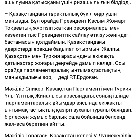
ашылуына қатысқаны үшін ризашылығын білдірді.
– Қазақстандағы тұрақтылық бүкіл өңір үшін
маңызды. Бұл орайда Президент Қасым-Жомарт
Тоқаевтың жүргізіп жатқан реформалары мен
кезектен тыс Президенттік сайлау өткізу жөніндегі
бастамасын қолдаймын. Қазақстандағы
үдерістерді ерекше бақылап отырмын. Жалпы,
Қазақстан мен Түркия арасындағы екіжақты
қатынастар жоғары деңгейде дамып келеді. Осы
орайда парламентаралық ынтымақтастықтың
маңыздылығы зор, – деді Р.Т.Ердоған.
Мәжіліс Спикері Қазақстан Парламенті мен Түркия
Ұлы Ұлттық Жиналысы арасындағы, соның ішінде
парламентаралық ұйымдар аясында екіжақты
ынтымақтастықтың қазіргі аухалы туралы баяндап,
бірлескен жұмыс барлық сала бойынша белсенді
жалғаса беретінін айтты.
Мәжіліс Төрағасы Қазақстан келесі V Дүниежүзілік