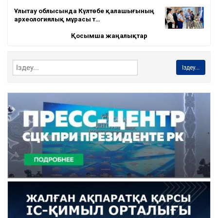
Ұлытау облысында Күлтөбе қалашығының
археологиялық мұрасы т…
Қосымша жаңалықтар
Іздеу...