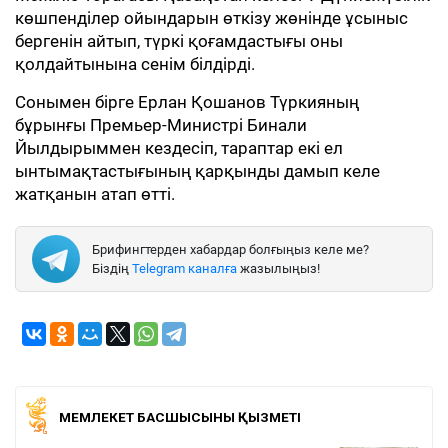
көшпенділер ойындарын өткізу жөнінде ұсыныс
бергенін айтып, түркі қоғамдастығы оны
қолдайтынына сенім білдірді.
Сонымен бірге Ерлан Қошанов Түркияның
бұрынғы Премьер-Министрі Бинали
Йылдырыммен кездесіп, тараптар екі ел
ынтымақтастығының қарқынды дамып келе
жатқанын атап өтті.
Брифингтерден хабардар болғыңыз келе ме?
Біздің
Telegram каналға
жазылыңыз!
МЕМЛЕКЕТ БАСШЫСЫНЫҢ ҚЫЗМЕТІ