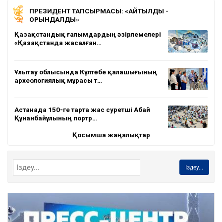
ПРЕЗИДЕНТ ТАПСЫРМАСЫ: «АЙТЫЛДЫ -
ОРЫНДАЛДЫ»
Қазақстандық ғалымдардың әзірлемелері
«Қазақстанда жасалған…
Ұлытау облысында Күлтөбе қалашығының
археологиялық мұрасы т…
Астанада 150-ге тарта жас суретші Абай
Құнанбайұлының портр…
Қосымша жаңалықтар
Іздеу...