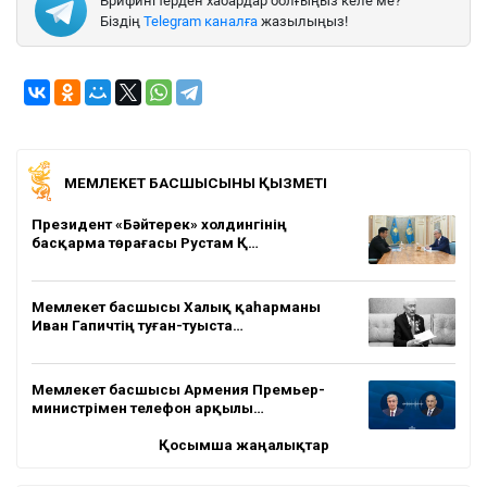
Брифингтерден хабардар болғыңыз келе ме?
Біздің
Telegram каналға
жазылыңыз!
МЕМЛЕКЕТ БАСШЫСЫНЫҢ ҚЫЗМЕТІ
Президент «Бәйтерек» холдингінің
басқарма төрағасы Рустам Қ…
Мемлекет басшысы Халық қаһарманы
Иван Гапичтің туған-туыста…
Мемлекет басшысы Армения Премьер-
министрімен телефон арқылы…
Қосымша жаңалықтар