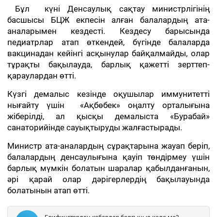
Бұл күні Денсаулық сақтау министрлігінің
басшысы БЦЖ екпесін алған балалардың ата-
аналарымен кездесті. Кездесу барысында
педиатрлар атап өткендей, бүгінде балаларда
вакцинадан кейінгі асқынулар байқалмайды, олар
тұрақты бақылауда, барлық қажетті зерттеп-
қараулардан өтті.
Күзгі демалыс кезінде оқушылар иммунитетті
нығайту үшін «Ақбөбек» оңалту орталығына
жіберілді, ал қысқы демалыста «Бурабай»
санаторийінде сауықтыруды жалғастырады.
Министр ата-аналардың сұрақтарына жауап беріп,
балалардың денсаулығына қауіп төндірмеу үшін
барлық мүмкін болатын шаралар қабылданғанын,
әрі қарай олар дәрігерлердің бақылауында
болатынын атап өтті.