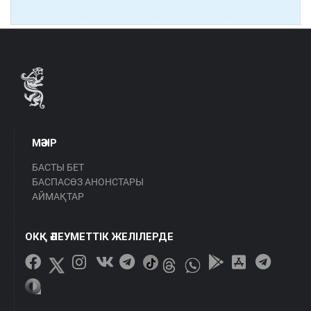
МӘЗІР
БАСТЫ БЕТ
БАСПАСӨЗ АНОНСТАРЫ
АЙМАҚТАР
ОКҚ ӘЛЕУМЕТТІК ЖЕЛІЛЕРДЕ