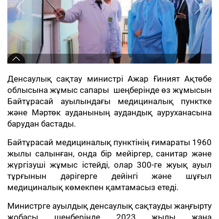
Денсаулық сақтау министрі Ажар Ғиният Ақтөбе
облысына жұмыс сапары шеңберінде өз жұмысын
Байтұрасай ауылындағы медициналық пунктке
және Мәртөк ауданының аудандық ауруханасына
барудан бастады.
Байтұрасай медициналық пунктінің ғимараты 1960
жылы салынған, онда бір мейіргер, санитар және
жүргізуші жұмыс істейді, олар 300-ге жуық ауыл
тұрғынын дәрігерге дейінгі және шұғыл
медициналық көмекпен қамтамасыз етеді.
Министрге ауылдық денсаулық сақтауды жаңғырту
жобасы шеңберінде 2023 жылы жаңа