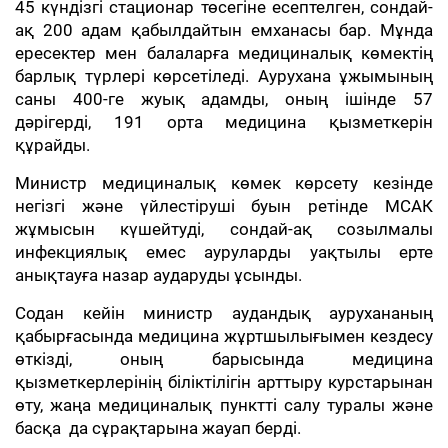
45 күндізгі стационар төсегіне есептелген, сондай-
ақ 200 адам қабылдайтын емханасы бар. Мұнда
ересектер мен балаларға медициналық көмектің
барлық түрлері көрсетіледі. Аурухана ұжымының
саны 400-ге жуық адамды, оның ішінде 57
дәрігерді, 191 орта медицина қызметкерін
құрайды.
Министр медициналық көмек көрсету кезінде
негізгі және үйлестіруші буын ретінде МСАК
жұмысын күшейтуді, сондай-ақ созылмалы
инфекциялық емес ауруларды уақтылы ерте
анықтауға назар аударуды ұсынды.
Содан кейін министр аудандық аурухананың
қабырғасында медицина жұртшылығымен кездесу
өткізді, оның барысында медицина
қызметкерлерінің біліктілігін арттыру курстарынан
өту, жаңа медициналық пунктті салу туралы және
басқа да сұрақтарына жауап берді.