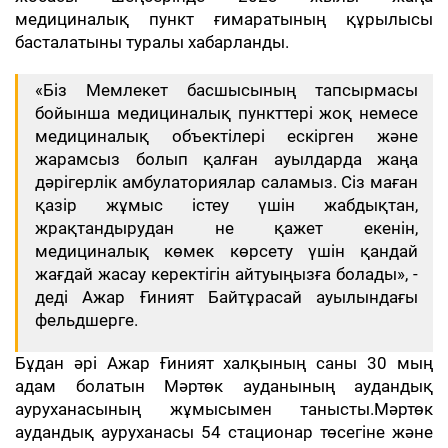
медициналық пункт ғимаратының құрылысы
басталатыны туралы хабарланды.
«Біз Мемлекет басшысының тапсырмасы
бойынша медициналық пункттері жоқ немесе
медициналық объектілері ескірген және
жарамсыз болып қалған ауылдарда жаңа
дәрігерлік амбулаториялар саламыз. Сіз маған
қазір жұмыс істеу үшін жабдықтан,
жрақтандырудан не қажет екенін,
медициналық көмек көрсету үшін қандай
жағдай жасау керектігін айтуыңызға болады», -
деді Ажар Ғиният Байтұрасай ауылындағы
фельдшерге.
Бұдан әрі Ажар Ғиният халқының саны 30 мың
адам болатын Мәртөк ауданының аудандық
ауруханасының жұмысымен танысты.Мәртөк
аудандық ауруханасы 54 стационар төсегіне және