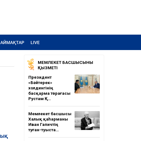
АЙМАҚТАР
LIVE
МЕМЛЕКЕТ БАСШЫСЫНЫҢ
ҚЫЗМЕТІ
Президент
«Бәйтерек»
холдингінің
басқарма төрағасы
Рустам Қ…
Мемлекет басшысы
Халық қаһарманы
Иван Гапичтің
туған-туыста…
лық