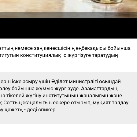
аттың немесе заң кеңесшісінің еңбекақысы бойынша
ститутын конституциялық іс жүргізуге таратудың
рін іске асыру үшін Әділет министрлігі осындай
әзірлеу бойынша жұмыс жүргізуде. Азаматтардың
на тікелей жүгіну институтының жаңалығын және
қ Соттың жаңалығын ескере отырып, мұқият талдау
қажет», - деді спикер.