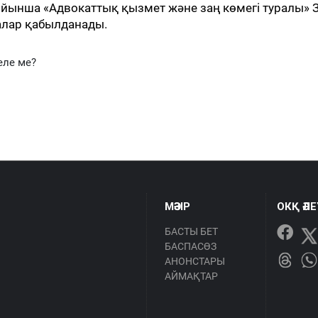
ынша «Адвокаттық қызмет және заң көмегі туралы» 
ралар қабылданады.
еле ме?
МӘЗІР
ОКҚ ӘЛ
БАСТЫ БЕТ
БАСПАСӨЗ
АНОНСТАРЫ
АЙМАҚТАР