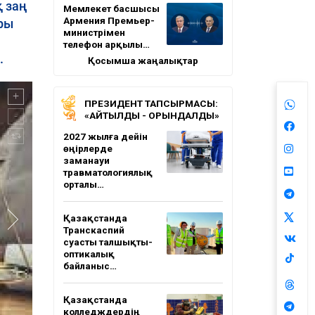
 заң
Мемлекет басшысы
Армения Премьер-
ары
министрімен
телефон арқылы…
.
Қосымша жаңалықтар
ПРЕЗИДЕНТ ТАПСЫРМАСЫ:
«АЙТЫЛДЫ - ОРЫНДАЛДЫ»
2027 жылға дейін
өңірлерде
заманауи
травматологиялық
орталы…
Қазақстанда
Транскаспий
суасты талшықты-
оптикалық
байланыс…
Қазақстанда
колледждердің