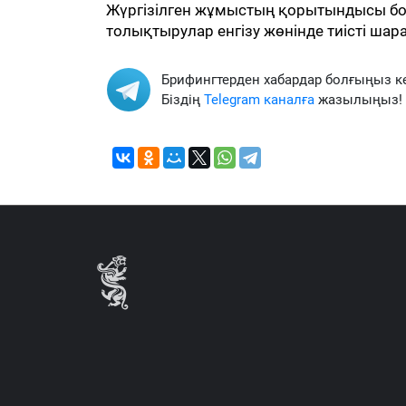
Жүргізілген жұмыстың қорытындысы бой
толықтырулар енгізу жөнінде тиісті ша
Брифингтерден хабардар болғыңыз к
Біздің
Telegram каналға
жазылыңыз!