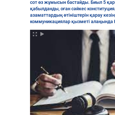
сот өз жұмысын бастайды. Биыл 5 қа
қабылданды, оған сәйкес конституция
азаматтардың өтініштерін қарау кезін
коммуникациялар қызметі алаңында Қ