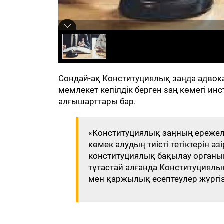
Сондай-ақ Конституциялық заңда адвок
мемлекет кепілдік берген заң көмегі ин
алғышарттары бар.
«Конституциялық заңның ережеле
көмек алудың тиісті тетіктерін 
конституциялық бақылау органы
тұтастай алғанда Конституциялы
мен қаржылық есептеулер жүргізу 