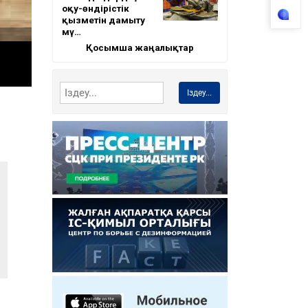
оқу-өндірістік
қызметін дамыту
мү…
Қосымша жаңалықтар
Іздеу...