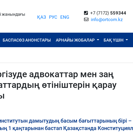
+7 (7172)
559344
ті жанындағы
ҚАЗ
РУС
ENG
info@ortcom.kz
БАСПАСӨЗ АНОНСТАРЫ
АРНАЙЫ ЖОБАЛАР
БАҚ ҮШІН
гізуде адвокаттар мен заң
ттардың өтініштерін қарау
ды
 институтын дамытудың басым бағыттарының бірі –
лдың 1 қаңтарынан бастап Қазақстанда Конституция