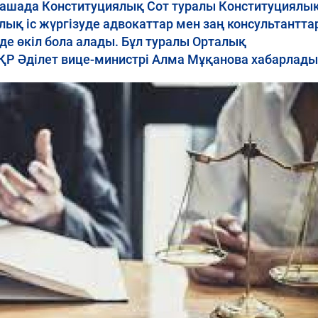
рашада Конституциялық Сот туралы Конституциялық
лық іс жүргізуде адвокаттар мен заң консультантт
де өкіл бола алады. Бұл туралы Орталық
Р Әділет вице-министрі Алма Мұқанова хабарлады