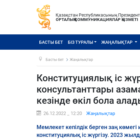
Қазақстан Республикасының Президен
ОРТАЛЫҚ КОММУНИКАЦИЯЛАР ҚЫЗМЕТІ
БАСТЫ БЕТ
БІЗ ТУРАЛЫ
ЖАҢАЛЫҚТАР
Басты бет
Жаңалықтар
Конституциялық іс жүр
консультанттары азама
кезінде өкіл бола ала
26.12.2022 _ 12:20
Жаңалықтар
Мемлекет кепілдік берген заң көмегі
конституциялық іс жүргізу. 2023 жы