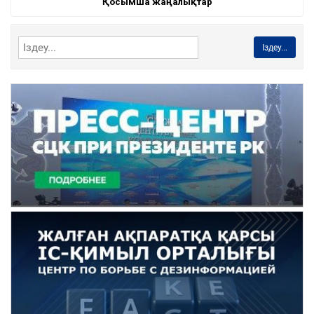
Қосымша жаңалықтар
Іздеу...