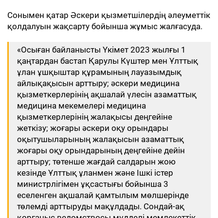
Сонымен қатар Әскери қызметшілердің әлеуметтік
қолдалуын жақсарту бойынша жұмыс жалғасуда.
«Осыған байланысты Үкімет 2023 жылғы 1
қаңтардан бастап Қарулы Күштер мен Ұлттық
ұлан ұшқыштар құрамының лауазымдық
айлықақысын арттыру; әскери медицина
қызметкерлерінің ақшалай үлесін азаматтық
медицина мекемелері медицина
қызметкерлерінің жалақысы деңгейіне
жеткізу; жоғары әскери оқу орындары
оқытушыларының жалақысын азаматтық
жоғары оқу орындарының деңгейіне дейін
арттыру; төтенше жағдай салдарын жою
кезінде Ұлттық ұланмен және Ішкі істер
министрлігімен ұқсастығы бойынша 3
еселенген ақшалай қамтылым мөлшерінде
төлемді арттыруды мақұлдады. Сондай-ақ
қорғаныс ведомствосы мүдделі мемлекеттік