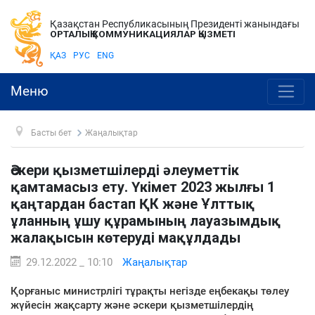
Қазақстан Республикасының Президенті жанындағы
ОРТАЛЫҚ КОММУНИКАЦИЯЛАР ҚЫЗМЕТІ
ҚАЗ
РУС
ENG
Меню
Басты бет
Жаңалықтар
Әскери қызметшілерді әлеуметтік
қамтамасыз ету. Үкімет 2023 жылғы 1
қаңтардан бастап ҚК және Ұлттық
ұланның ұшу құрамының лауазымдық
жалақысын көтеруді мақұлдады
29.12.2022 _ 10:10
Жаңалықтар
Қорғаныс министрлігі тұрақты негізде еңбекақы төлеу
жүйесін жақсарту және әскери қызметшілердің