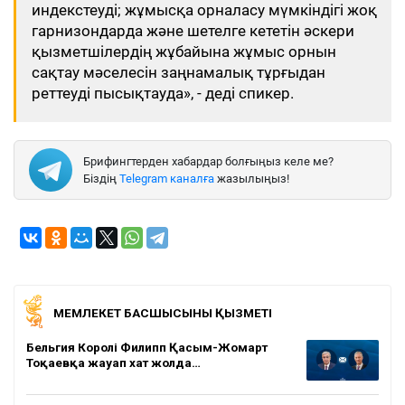
индекстеуді; жұмысқа орналасу мүмкіндігі жоқ
гарнизондарда және шетелге кететін әскери
қызметшілердің жұбайына жұмыс орнын
сақтау мәселесін заңнамалық тұрғыдан
реттеуді пысықтауда», - деді спикер.
Брифингтерден хабардар болғыңыз келе ме?
Біздің
Telegram каналға
жазылыңыз!
МЕМЛЕКЕТ БАСШЫСЫНЫҢ ҚЫЗМЕТІ
Бельгия Королі Филипп Қасым-Жомарт
Тоқаевқа жауап хат жолда…