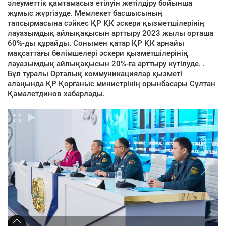
әлеуметтік қамтамасыз етілуін жетілдіру бойынша
жұмыс жүргізуде. Мемлекет басшысының
тапсырмасына сәйкес ҚР ҚК әскери қызметшілерінің
лауазымдық айлықақысын арттыру 2023 жылы орташа
60%-ды құрайды. Сонымен қатар ҚР ҚК арнайы
мақсаттағы бөлімшелері әскери қызметшілерінің
лауазымдық айлықақысын 20%-ға арттыру күтілуде. .
Бұл туралы Орталық коммуникациялар қызметі
алаңында ҚР Қорғаныс министрінің орынбасары Сұлтан
Қамалетдинов хабарлады.