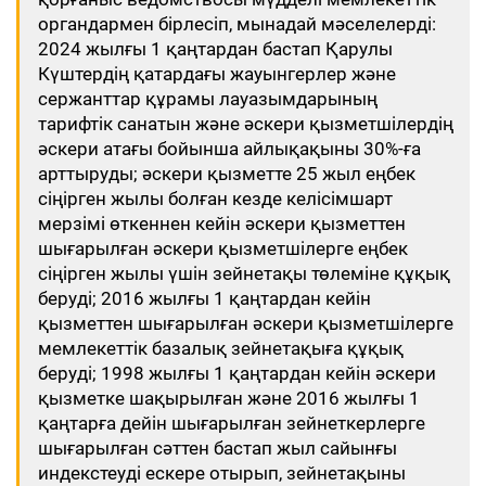
органдармен бірлесіп, мынадай мәселелерді:
2024 жылғы 1 қаңтардан бастап Қарулы
Күштердің қатардағы жауынгерлер және
сержанттар құрамы лауазымдарының
тарифтік санатын және әскери қызметшілердің
әскери атағы бойынша айлықақыны 30%-ға
арттыруды; әскери қызметте 25 жыл еңбек
сіңірген жылы болған кезде келісімшарт
мерзімі өткеннен кейін әскери қызметтен
шығарылған әскери қызметшілерге еңбек
сіңірген жылы үшін зейнетақы төлеміне құқық
беруді; 2016 жылғы 1 қаңтардан кейін
қызметтен шығарылған әскери қызметшілерге
мемлекеттік базалық зейнетақыға құқық
беруді; 1998 жылғы 1 қаңтардан кейін әскери
қызметке шақырылған және 2016 жылғы 1
қаңтарға дейін шығарылған зейнеткерлерге
шығарылған сәттен бастап жыл сайынғы
индекстеуді ескере отырып, зейнетақыны