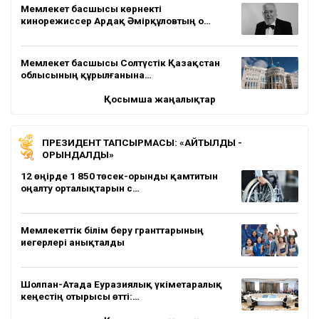
Мемлекет басшысы көрнекті
кинорежиссер Ардақ Әмірқұловтың о…
Мемлекет басшысы Солтүстік Қазақстан
облысының құрылғанына…
Қосымша жаңалықтар
ПРЕЗИДЕНТ ТАПСЫРМАСЫ: «АЙТЫЛДЫ -
ОРЫНДАЛДЫ»
12 өңірде 1 850 төсек-орынды қамтитын
оңалту орталықтарын с…
Мемлекеттік білім беру гранттарының
иегерлері анықталды
Шолпан-Атада Еуразиялық үкіметаралық
кеңестің отырысы өтті:…