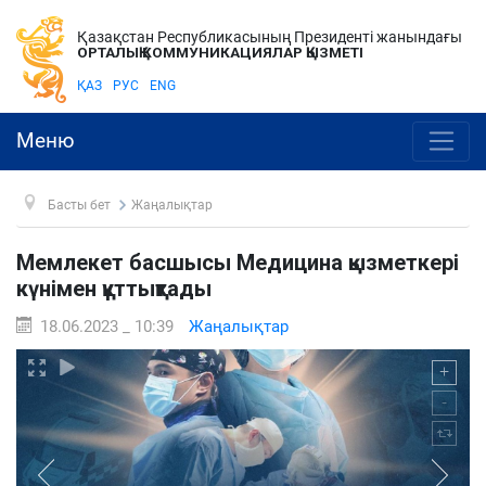
Қазақстан Республикасының Президенті жанындағы
ОРТАЛЫҚ КОММУНИКАЦИЯЛАР ҚЫЗМЕТІ
ҚАЗ
РУС
ENG
Меню
Басты бет
Жаңалықтар
Мемлекет басшысы Медицина қызметкері
күнімен құттықтады
18.06.2023 _ 10:39
Жаңалықтар