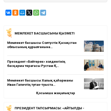
МЕМЛЕКЕТ БАСШЫСЫНЫҢ ҚЫЗМЕТІ
Мемлекет басшысы Солтүстік Қазақстан
облысының құрылғанына…
Президент «Бәйтерек» холдингінің
басқарма төрағасы Рустам Қ…
Мемлекет басшысы Халық қаһарманы
Иван Гапичтің туған-туыста…
Қосымша жаңалықтар
ПРЕЗИДЕНТ ТАПСЫРМАСЫ: «АЙТЫЛДЫ -