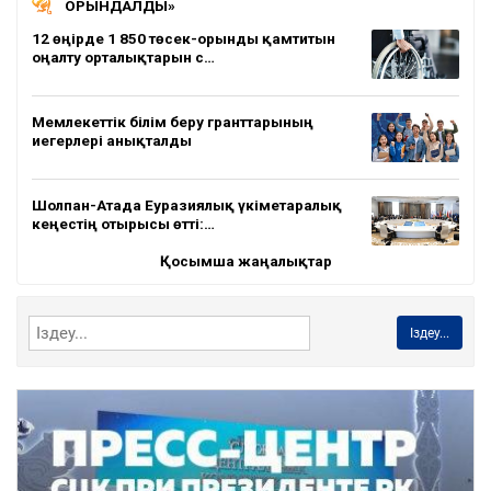
ОРЫНДАЛДЫ»
12 өңірде 1 850 төсек-орынды қамтитын
оңалту орталықтарын с…
Мемлекеттік білім беру гранттарының
иегерлері анықталды
Шолпан-Атада Еуразиялық үкіметаралық
кеңестің отырысы өтті:…
Қосымша жаңалықтар
Іздеу...