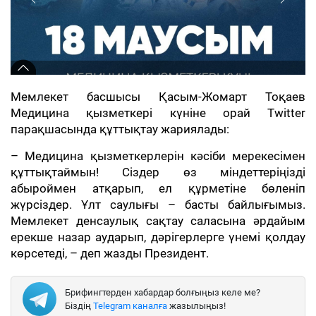
Мемлекет басшысы Қасым-Жомарт Тоқаев
Медицина қызметкері күніне орай Twitter
парақшасында құттықтау жариялады:
– Медицина қызметкерлерін кәсіби мерекесімен
құттықтаймын! Сіздер өз міндеттеріңізді
абыроймен атқарып, ел құрметіне бөленіп
жүрсіздер. Ұлт саулығы – басты байлығымыз.
Мемлекет денсаулық сақтау саласына әрдайым
ерекше назар аударып, дәрігерлерге үнемі қолдау
көрсетеді, – деп жазды Президент.
Брифингтерден хабардар болғыңыз келе ме?
Біздің
Telegram каналға
жазылыңыз!