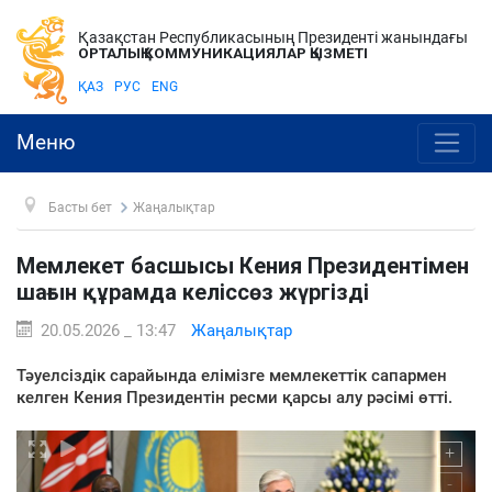
Қазақстан Республикасының Президенті жанындағы
ОРТАЛЫҚ КОММУНИКАЦИЯЛАР ҚЫЗМЕТІ
ҚАЗ
РУС
ENG
Меню
Басты бет
Жаңалықтар
Мемлекет басшысы Кения Президентімен
шағын құрамда келіссөз жүргізді
20.05.2026 _ 13:47
Жаңалықтар
Тәуелсіздік сарайында елімізге мемлекеттік сапармен
келген Кения Президентін ресми қарсы алу рәсімі өтті.