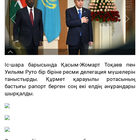
Іс-шара барысында Қасым-Жомарт Тоқаев пен
Уильям Руто бір біріне ресми делегация мүшелерін
таныстырды. Құрмет қарауылы ротасының
бастығы рапорт берген соң екі елдің әнұрандары
шырқалды.