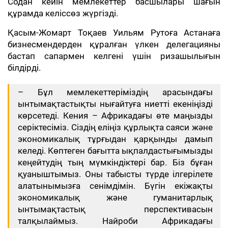
Содан кейін мемлекеттер басшылары шағын
құрамда келіссөз жүргізді.
Қасым-Жомарт Тоқаев Уильям Рутоға Астанаға
бизнесмендерден құралған үлкен делегацияны
бастап сапармен келгені үшін ризашылығын
білдірді.
– Бұл мемлекеттеріміздің арасындағы
ынтымақтастықты нығайтуға ниетті екеніңізді
көрсетеді. Кения – Африкадағы өте маңызды
серіктесіміз. Сіздің еліңіз құрлықта саяси және
экономикалық тұрғыдан қарқынды дамып
келеді. Көптеген бағытта ықпалдастығымызды
кеңейтудің тың мүмкіндіктері бар. Біз бұған
қуаныштымыз. Оны табысты түрде ілгерілете
алатынымызға сенімдімін. Бүгін екіжақты
экономикалық және гуманитарлық
ынтымақтастық перспективасын
талқылаймыз. Найроби Африкадағы