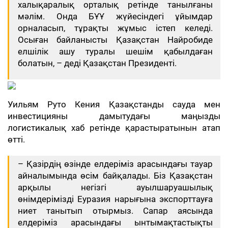
халықаралық орталық ретінде танылғаны
мәлім. Онда БҰҰ жүйесіндегі ұйымдар
орналасып, тұрақты жұмыс істеп келеді.
Осыған байланысты Қазақстан Найробиде
елшілік ашу туралы шешім қабылдаған
болатын, – деді Қазақстан Президенті.
Уильям Руто Кения Қазақстанды сауда мен
инвестицияны дамытудағы маңызды
логистикалық хаб ретінде қарастыратынын атап
өтті.
– Қазірдің өзінде елдеріміз арасындағы тауар
айналымында өсім байқалады. Біз Қазақстан
арқылы негізгі ауылшаруашылық
өнімдерімізді Еуразия нарығына экспорттауға
ниет танытып отырмыз. Сапар аясында
елдеріміз арасындағы ынтымақтастықты