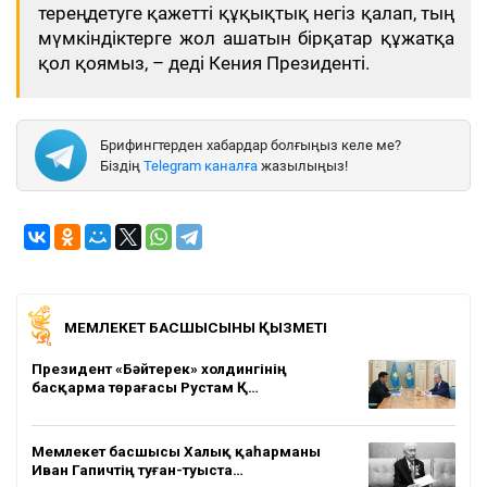
тереңдетуге қажетті құқықтық негіз қалап, тың
мүмкіндіктерге жол ашатын бірқатар құжатқа
қол қоямыз, – деді Кения Президенті.
Брифингтерден хабардар болғыңыз келе ме?
Біздің
Telegram каналға
жазылыңыз!
МЕМЛЕКЕТ БАСШЫСЫНЫҢ ҚЫЗМЕТІ
Президент «Бәйтерек» холдингінің
басқарма төрағасы Рустам Қ…
Мемлекет басшысы Халық қаһарманы
Иван Гапичтің туған-туыста…