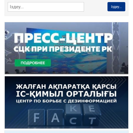
Іздеу...