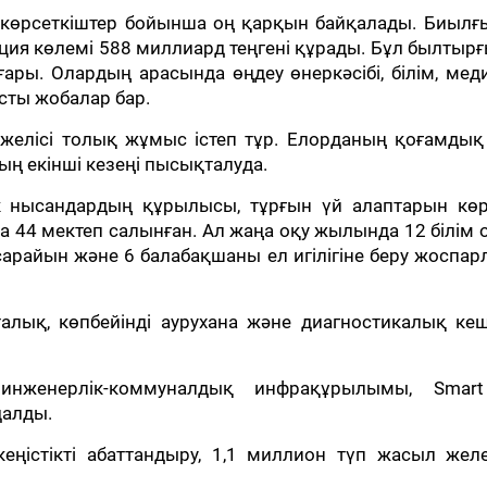
көрсеткіштер бойынша оң қарқын байқалады. Биылғы
иция көлемі 588 миллиард теңгені құрады. Бұл былтыр
ары. Олардың арасында өңдеу өнеркәсібі, білім, мед
ысты жобалар бар.
к желісі толық жұмыс істеп тұр. Елорданың қоғамдық
ң екінші кезеңі пысықталуда.
ік нысандардың құрылысы, тұрғын үй алаптарын көр
а 44 мектеп салынған. Ал жаңа оқу жылында 12 білім
райын және 6 балабақшаны ел игілігіне беру жоспа
алық, көпбейінді аурухана және диагностикалық кеш
нженерлік-коммуналдық инфрақұрылымы, Smart
далды.
ңістікті абаттандыру, 1,1 миллион түп жасыл желе