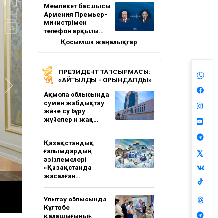
Мемлекет басшысы
Армения Премьер-
министрімен
телефон арқылы…
Қосымша жаңалықтар
ПРЕЗИДЕНТ ТАПСЫРМАСЫ:
«АЙТЫЛДЫ - ОРЫНДАЛДЫ»
Ақмола облысында
сумен жабдықтау
және су бұру
жүйелерін жаң…
Қазақстандық
ғалымдардың
әзірлемелері
«Қазақстанда
жасалған…
Ұлытау облысында
Күлтөбе
қалашығының