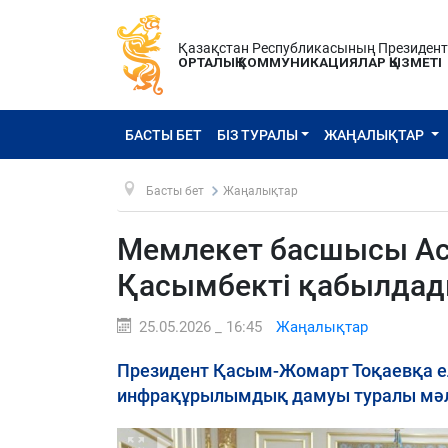
Қазақстан Республикасының Президен
ОРТАЛЫҚ КОММУНИКАЦИЯЛАР ҚЫЗМЕТІ
БАСТЫ БЕТ
БІЗ ТУРАЛЫ
ЖАҢАЛЫҚТАР
Басты бет
Жаңалықтар
Мемлекет басшысы Ас
Қасымбекті қабылда
25.05.2026 _ 16:45
Жаңалықтар
Президент Қасым-Жомарт Тоқаевқа е
инфрақұрылымдық дамуы туралы мәлі