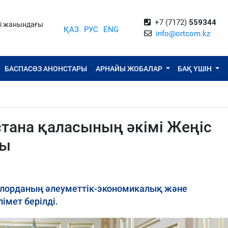
+7 (7172)
559344
ті жанындағы
ҚАЗ
РУС
ENG
info@ortcom.kz
БАСПАСӨЗ АНОНСТАРЫ
АРНАЙЫ ЖОБАЛАР
БАҚ ҮШІН
тана қаласының әкімі Жеңіс
ды
лорданың әлеуметтік-экономикалық және
мет берілді.