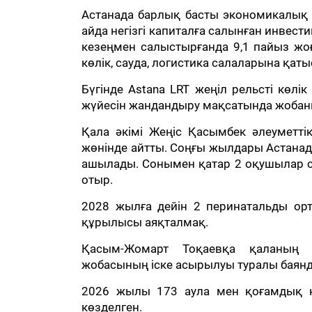
Астанада барлық басты экономикалық 
айда негізгі капиталға салынған инвест
кезеңмен салыстырғанда 9,1 пайыз жоғ
көлік, сауда, логистика салаларына қат
Бүгінде Astana LRT жеңіл рельсті көлі
жүйесін жандандыру мақсатында жобаны
Қала әкімі Жеңіс Қасымбек әлеуметт
жөнінде айтты. Соңғы жылдары Астанад
ашылады. Сонымен қатар 2 оқушылар са
отыр.
2028 жылға дейін 2 перинатальды орт
құрылысы аяқталмақ.
Қасым-Жомарт Тоқаевқа қаланың и
жобасының іске асырылуы туралы баян
2026 жылы 173 аула мен қоғамдық ке
көзделген.