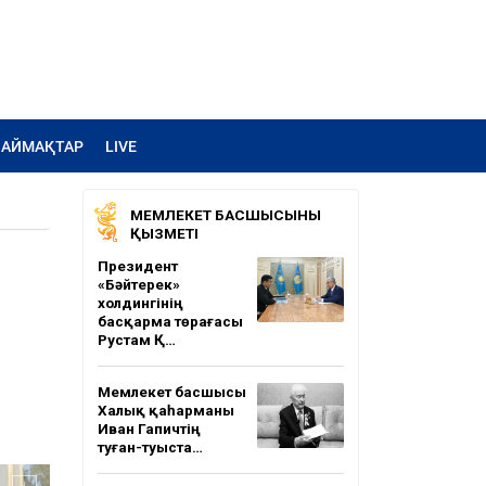
АЙМАҚТАР
LIVE
МЕМЛЕКЕТ БАСШЫСЫНЫҢ
ҚЫЗМЕТІ
Президент
«Бәйтерек»
холдингінің
басқарма төрағасы
Рустам Қ…
Мемлекет басшысы
Халық қаһарманы
Иван Гапичтің
туған-туыста…