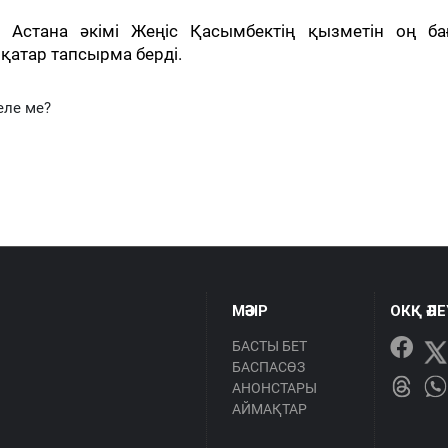
Астана әкімі Жеңіс Қасымбектің қызметін оң бағ
қатар тапсырма берді.
еле ме?
МӘЗІР
ОКҚ ӘЛ
БАСТЫ БЕТ
БАСПАСӨЗ
АНОНСТАРЫ
АЙМАҚТАР