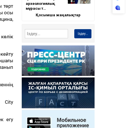
археологиялық
 төрт
мұрасы т…
ғы осы
Қосымша жаңалықтар
ицина,
Іздеу...
 көлік
кейту
 ошағы
рланып
еннің
 City
к егу