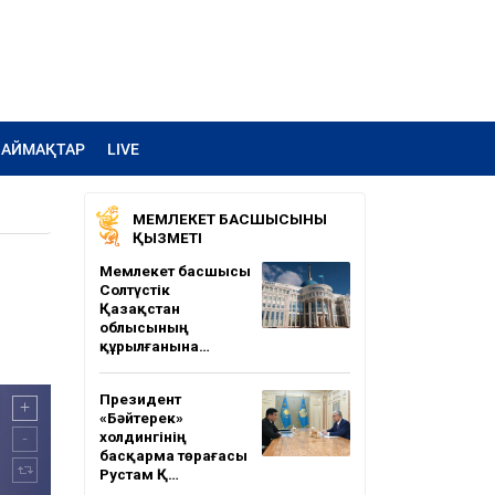
АЙМАҚТАР
LIVE
МЕМЛЕКЕТ БАСШЫСЫНЫҢ
ҚЫЗМЕТІ
Мемлекет басшысы
Солтүстік
Қазақстан
облысының
құрылғанына…
Президент
«Бәйтерек»
холдингінің
басқарма төрағасы
Рустам Қ…