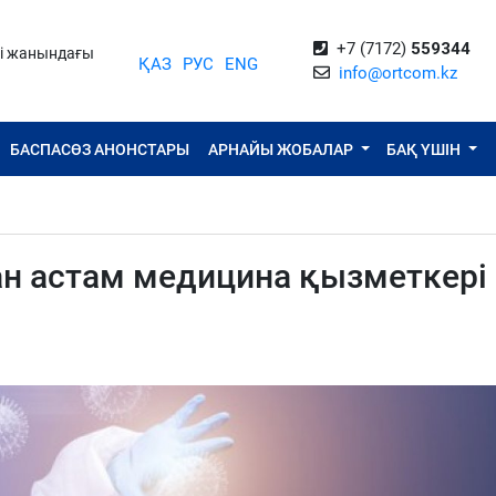
+7 (7172)
559344
ті жанындағы
ҚАЗ
РУС
ENG
info@ortcom.kz
БАСПАСӨЗ АНОНСТАРЫ
АРНАЙЫ ЖОБАЛАР
БАҚ ҮШІН
н астам медицина қызметкері