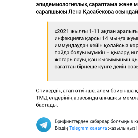
эпидемиологиялық сараптама және 
сарапшысы Лена Қасабекова осындай 
«2021 жылғы 1-11 ақпан аралығ
инфекцияға қарсы 14 мыңға жуық 
иммундаудан кейін қолайсыз көрін
пайда болуы мүмкін – қызару, и
жоғарылауы, қан қысымының қысқ
сағаттан бірнеше күнге дейін созы
Спикердің атап өтуінше, әлем бойынша 
ТМД елдерінің арасында алғашқы мемлек
бастады.
Брифингтерден хабардар болғыңыз к
Біздің
Telegram каналға
жазылыңыз!