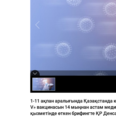
1-11 ақпан аралығында Қазақстанда 
V» вакцинасын 14 мыңнан астам мед
қызметінде өткен брифингте ҚР Денс