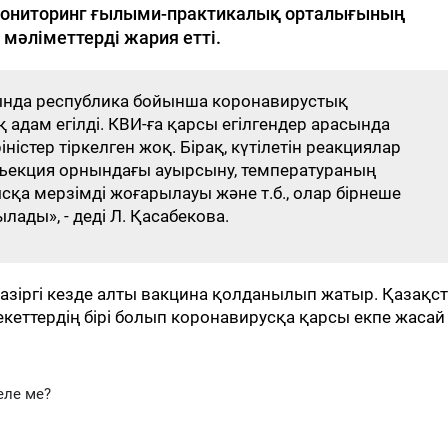
мониторинг ғылыми-практикалық орталығының
мәліметтерді жария етті.
ында республика бойынша коронавирустық
адам егілді. КВИ-ға қарсы егілгендер арасында
істер тіркелген жоқ. Бірақ, күтілетін реакциялар
нъекция орнындағы ауырсыну, температураның
а мерзімді жоғарылауы және т.б., олар бірнеше
лады», - деді Л. Қасабекова.
қазіргі кезде алты вакцина қолданылып жатыр. Қазақс
еттердің бірі болып коронавирусқа қарсы екпе жасай
еле ме?