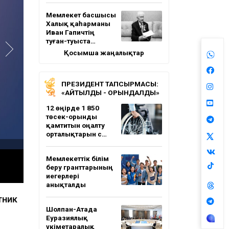
Мемлекет басшысы
Халық қаһарманы
Иван Гапичтің
туған-туыста…
Қосымша жаңалықтар
ПРЕЗИДЕНТ ТАПСЫРМАСЫ:
«АЙТЫЛДЫ - ОРЫНДАЛДЫ»
12 өңірде 1 850
төсек-орынды
қамтитын оңалту
орталықтарын с…
Мемлекеттік білім
беру гранттарының
иегерлері
анықталды
тник
Шолпан-Атада
Еуразиялық
үкіметаралық