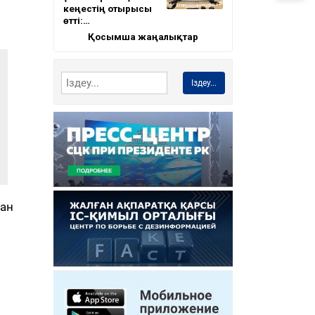
кеңестің отырысы
өтті:…
Қосымша жаңалықтар
Іздеу...
тан