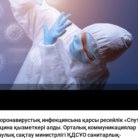
коронавирустық инфекциясына қарсы ресейлік «Спу
ицина қызметкері алды. Орталық коммуникациялар
аулық сақтау министрлігі ҚДСҰО санитарлық-