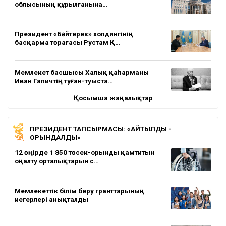
облысының құрылғанына…
Президент «Бәйтерек» холдингінің
басқарма төрағасы Рустам Қ…
Мемлекет басшысы Халық қаһарманы
Иван Гапичтің туған-туыста…
Қосымша жаңалықтар
ПРЕЗИДЕНТ ТАПСЫРМАСЫ: «АЙТЫЛДЫ -
ОРЫНДАЛДЫ»
12 өңірде 1 850 төсек-орынды қамтитын
оңалту орталықтарын с…
Мемлекеттік білім беру гранттарының
иегерлері анықталды