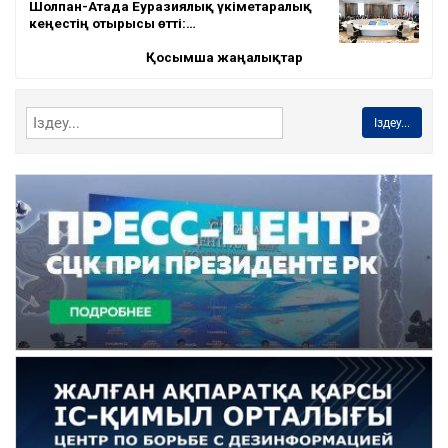
Шолпан-Атада Еуразиялық үкіметаралық
кеңестің отырысы өтті:…
Қосымша жаңалықтар
Іздеу...