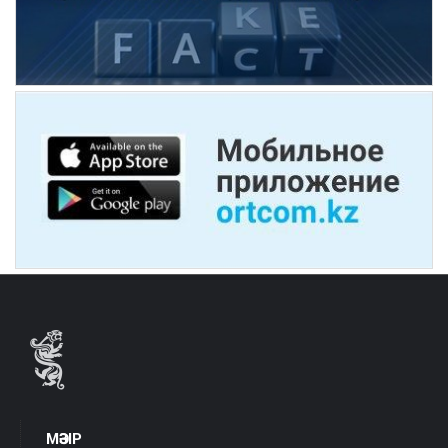
МӘЗІР