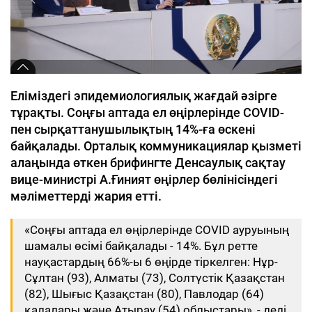
Еліміздегі эпидемиологиялық жағдай әзірге
тұрақты. Соңғы аптада ел өңірлерінде COVID-
пен сырқаттанушылықтың 14%-ға өскені
байқалады. Орталық коммуникациялар қызметі
алаңында өткен брифингте Денсаулық сақтау
вице-министрі А.Ғиният өңірлер бөлінісіндегі
мәліметтерді жария етті.
«Соңғы аптада ел өңірлерінде COVID ауруының
шамалы өсімі байқалады - 14%. Бұл ретте
науқастардың 66%-ы 6 өңірде тіркелген: Нұр-
Сұлтан (93), Алматы (73), Солтүстік Қазақстан
(82), Шығыс Қазақстан (80), Павлодар (64)
қалалары және Атырау (54) облыстары», - деді