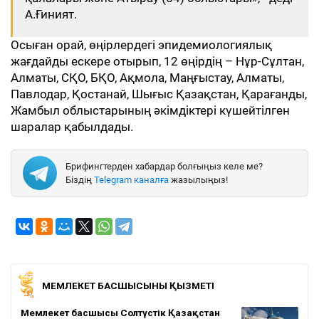
А.Ғиният.
Осыған орай, өңірлердегі эпидемиологиялық
жағдайды ескере отырып, 12 өңірдің – Нұр-Сұлтан,
Алматы, СҚО, БҚО, Ақмола, Маңғыстау, Алматы,
Павлодар, Қостанай, Шығыс Қазақстан, Қарағанды,
Жамбыл облыстарының әкімдіктері күшейтілген
шаралар қабылдады.
Брифингтерден хабардар болғыңыз келе ме?
Біздің
Telegram каналға
жазылыңыз!
МЕМЛЕКЕТ БАСШЫСЫНЫҢ ҚЫЗМЕТІ
Мемлекет басшысы Солтүстік Қазақстан