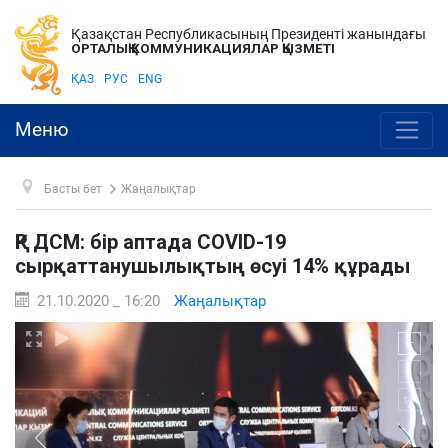
Қазақстан Республикасының Президенті жанындағы
ОРТАЛЫҚ КОММУНИКАЦИЯЛАР ҚЫЗМЕТІ
ҚАЗ
РУС
ENG
Меню
Басты бет
Жаңалықтар
ҚР ДСМ: бір аптада COVID-19
сырқаттанушылықтың өсуі 14% құрады
21.10.2020 _ 16:20
Жаңалықтар