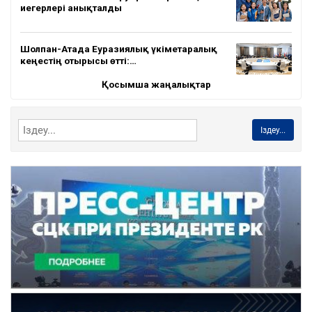
иегерлері анықталды
Шолпан-Атада Еуразиялық үкіметаралық
кеңестің отырысы өтті:…
Қосымша жаңалықтар
Іздеу...