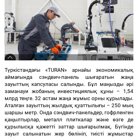
Түркістандағы «TURAN» арнайы экономикалық
аймағында сэндвич-панель шығаратын жаңа
зауыттың капсуласы салынды. Бұл маңызды әрі
заманауи жобаның инвестициялық құны – 1,54
млрд теңге. 32 астам жаңа жұмыс орны құрылады.
Аталған зауыттың жылдық қуаттылығы – 250 мың
шаршы метр. Онда сэндвич-панельдер, гофрленген
қаңылтырлар, металл плиткалар және өзге де
құрылысқа қажетті заттар шығарылмақ. Бүгінде
зауыт салынатын жер бөлініп, тиісті жұмыстар