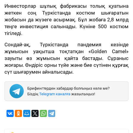
Инвесторлар шұлық фабрикасы толық қуатына
жеткен соң Түркістанда костюм шығаратын
жобасын да жүзеге асырмақ. Бұл жобаға 2,8 млрд
теңге инвестиция салынады. Күніне 500 костюм
тігіледі.
Сондай-ақ, Түркістанда пандемия кезінде
жұмысын уақытша тоқтатқан «Golden Camel»
зауыты өз жұмысын қайта бастады. Сұраныс
жоғары. Өндіріс орны түйе және бие сүтінен құрғақ
сүт шығарумен айналысады.
Брифингтерден хабардар болғыңыз келе ме?
Біздің
Telegram каналға
жазылыңыз!