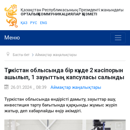
Қазақстан Республикасының Президенті жанындағы
ОРТАЛЫҚ КОММУНИКАЦИЯЛАР ҚЫЗМЕТІ
ҚАЗ
РУС
ENG
Меню
Басты бет
Аймақтар жаңалықтары
Түркістан облысында бір күнде 2 кәсіпорын
ашылып, 1 зауыттың капсуласы салынды
26.01.2024 _ 08:39
Аймақтар жаңалықтары
Түркістан облысында өндірісті дамыту, зауыттар ашу,
инвестиция тарту бағытында қарқынды жұмыс жүріп
жатыр, деп хабарлайды өңір әкімдігі.