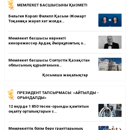
МЕМЛЕКЕТ БАСШЫСЫНЫҢ ҚЫЗМЕТІ
Бельгия Королі Филипп Қасым-Жомарт
Тоқаевқа жауап хат жолда…
Мемлекет басшысы көрнекті
кинорежиссер Ардақ Әмірқұловтың о…
Мемлекет басшысы Солтүстік Қазақстан
облысының құрылғанына…
Қосымша жаңалықтар
ПРЕЗИДЕНТ ТАПСЫРМАСЫ: «АЙТЫЛДЫ -
ОРЫНДАЛДЫ»
12 өңірде 1 850 төсек-орынды қамтитын
оңалту орталықтарын с…
Мемлекеттік білім беру гранттарының