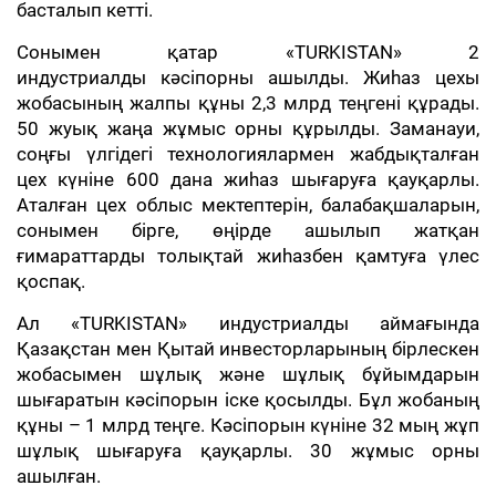
басталып кетті.
Сонымен қатар «TURKISTAN» 2
индустриалды кәсіпорны ашылды. Жиһаз цехы
жобасының жалпы құны 2,3 млрд теңгені құрады.
50 жуық жаңа жұмыс орны құрылды. Заманауи,
соңғы үлгідегі технологиялармен жабдықталған
цех күніне 600 дана жиһаз шығаруға қауқарлы.
Аталған цех облыс мектептерін, балабақшаларын,
сонымен бірге, өңірде ашылып жатқан
ғимараттарды толықтай жиһазбен қамтуға үлес
қоспақ.
Ал «TURKISTAN» индустриалды аймағында
Қазақстан мен Қытай инвесторларының бірлескен
жобасымен шұлық және шұлық бұйымдарын
шығаратын кәсіпорын іске қосылды. Бұл жобаның
құны – 1 млрд теңге. Кәсіпорын күніне 32 мың жұп
шұлық шығаруға қауқарлы. 30 жұмыс орны
ашылған.