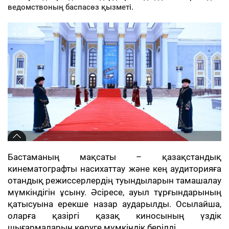
ведомствоның баспасөз қызметі.
Бастаманың мақсаты – қазақстандық
кинематографты насихаттау және кең аудиторияға
отандық режиссерлердің туындыларын тамашалау
мүмкіндігін ұсыну. Әсіресе, ауыл тұрғындарының
қатысуына ерекше назар аударылды. Осылайша,
оларға қазіргі қазақ киносының үздік
шығармаларын көруге мүмкіндік берілді.