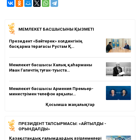
МЕМЛЕКЕТ БАСШЫСЫНЫҢ ҚЫЗМЕТІ
Президент «Бәйтерек» холдингінің
басқарма төрағасы Рустам Қ…
Мемлекет басшысы Халық қаһарманы
Иван Гапичтің туған-туыста…
Мемлекет басшысы Армения Премьер-
министрімен телефон арқылы…
Қосымша жаңалықтар
ПРЕЗИДЕНТ ТАПСЫРМАСЫ: «АЙТЫЛДЫ -
ОРЫНДАЛДЫ»
Қазақстандық ғалымдардың әзірлемелері