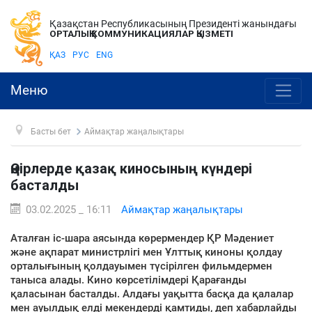
Қазақстан Республикасының Президенті жанындағы
ОРТАЛЫҚ КОММУНИКАЦИЯЛАР ҚЫЗМЕТІ
ҚАЗ
РУС
ENG
Меню
Басты бет
Аймақтар жаңалықтары
Өңірлерде қазақ киносының күндері
басталды
03.02.2025 _ 16:11
Аймақтар жаңалықтары
Аталған іс-шара аясында көрермендер ҚР Мәдениет
және ақпарат министрлігі мен Ұлттық киноны қолдау
орталығының қолдауымен түсірілген фильмдермен
таныса алады. Кино көрсетілімдері Қарағанды
қаласынан басталды. Алдағы уақытта басқа да қалалар
мен ауылдық елді мекендерді қамтиды, деп хабарлайды