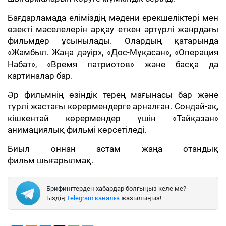
Бағдарламада еліміздің мәдени ерекшеліктері мен
өзекті мәселелерін арқау еткен әртүрлі жанрдағы
фильмдер ұсынылады. Олардың қатарында
«Жамбыл. Жаңа дәуір», «Дос-Мұқасан», «Операция
Набат», «Время патриотов» және басқа да
картиналар бар.
Әр фильмнің өзіндік терең мағынасы бар және
түрлі жастағы көрермендерге арналған. Сондай-ақ,
кішкентай көрермендер үшін «Тайқазан»
анимациялық фильмі көрсетіледі.
Биыл оннан астам жаңа отандық
фильм шығарылмақ.
Брифингтерден хабардар болғыңыз келе ме?
Біздің
Telegram каналға
жазылыңыз!