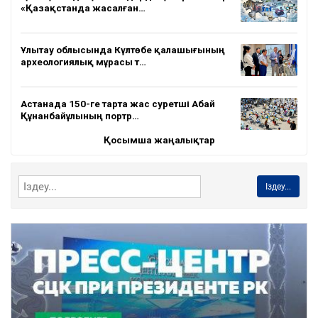
«Қазақстанда жасалған…
Ұлытау облысында Күлтөбе қалашығының
археологиялық мұрасы т…
Астанада 150-ге тарта жас суретші Абай
Құнанбайұлының портр…
Қосымша жаңалықтар
Іздеу...