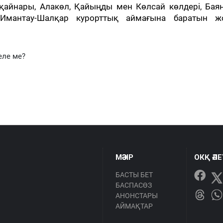
 қайнары, Алакөл, Қайыңды мен Көлсай көлдері, Бая
Имантау-Шалқар курорттық аймағына баратын ж
еле ме?
МӘЗІР
ОКҚ ӘЛ
БАСТЫ БЕТ
БАСПАСӨЗ
АНОНСТАРЫ
АЙМАҚТАР