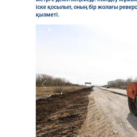
іске қосылып, оның бір жолағы ревер
қызметі.