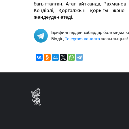
бағытталған. Атап айтқанда, Рахманов
Кендірлі, Қорғалжын қорығы және 
жөндеуден өтеді.
Брифингтерден хабардар болғыңыз к
Біздің
Telegram каналға
жазылыңыз!