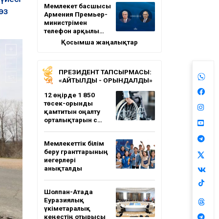
Мемлекет басшысы
өз
Армения Премьер-
министрімен
телефон арқылы…
Қосымша жаңалықтар
ПРЕЗИДЕНТ ТАПСЫРМАСЫ:
«АЙТЫЛДЫ - ОРЫНДАЛДЫ»
12 өңірде 1 850
төсек-орынды
қамтитын оңалту
орталықтарын с…
Мемлекеттік білім
беру гранттарының
иегерлері
анықталды
Шолпан-Атада
Еуразиялық
үкіметаралық
кеңестің отырысы