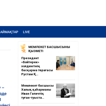
АЙМАҚТАР
LIVE
МЕМЛЕКЕТ БАСШЫСЫНЫҢ
ҚЫЗМЕТІ
Президент
«Бәйтерек»
холдингінің
басқарма төрағасы
Рустам Қ…
Мемлекет басшысы
 –
Халық қаһарманы
зде
Иван Гапичтің
туған-туыста…
1
үйесі