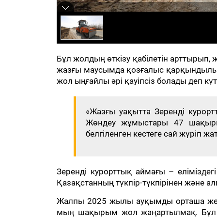
Бұл жолдың өткізу қабілетін арттырып, 
жазғы маусымда қозғалыс қарқындылығы
жол ыңғайлы әрі қауіпсіз болады деп күт
«Жазғы уақытта Зеренді курорт
Жөндеу жұмыстары 47 шақыр
белгіленген кестеге сай жүріп жа
Зеренді курорттық аймағы – еліміздег
Қазақстанның түкпір-түкпірінен және а
Жалпы 2025 жылы ауқымды орташа жөн
мың шақырым жол жаңартылмақ. Бұл ж