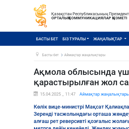
Қазақстан Республикасының Президен
ОРТАЛЫҚ КОММУНИКАЦИЯЛАР ҚЫЗМЕТІ
БАСТЫ БЕТ
БІЗ ТУРАЛЫ
ЖАҢАЛЫҚТАР
Басты бет
Аймақтар жаңалықтары
Ақмола облысында үш 
қарастырылған жол с
15.04.2025 _ 11:47
Аймақтар жаңалықтар
Көлік вице-министрі Мақсат Қалиақп
Зеренді тасжолындағы орташа жөндеу
алғаш рет реверсивті қозғалыс жола
метрге дейін кеңейеді. Жөндеу жұмыс