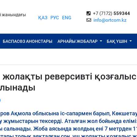
+7 (7172)
559344
ті жанындағы
ҚАЗ
РУС
ENG
info@ortcom.kz
БАСПАСӨЗ АНОНСТАРЫ
АРНАЙЫ ЖОБАЛАР
БАҚ ҮШІН
жолақты реверсивті қозғалыс
алынады
ы
аров Ақмола облысына іс-сапармен барып, Көкшетау
 жұмыстарын тексерді. Аталған жол бойында елімі
ғы салынады. Жоба аясында жолдың ені 7 метрден 1
тары толық аяқталған соң, үш жолақты қозғалыс ж