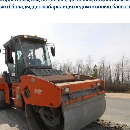
сивті болады, деп хабарлайды ведомствоның баспас