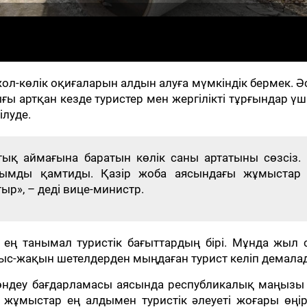
жол-көлік оқиғаларын алдын алуға мүмкіндік бермек. Ә
 артқан кезде туристер мен жергілікті тұрғындар үш
ілуде.
тық аймағына баратын көлік саны артатыны сөзсіз.
ымды қамтиды. Қазір жоба аясындағы жұмыстар
тыр», – деді вице-министр.
і ең танымал туристік бағыттардың бірі. Мұнда жыл
лыс-жақын шетелдерден мыңдаған турист келіп демала
деу бағдарламасы аясында республикалық маңызы 
ұмыстар ең алдымен туристік әлеуеті жоғары өңір