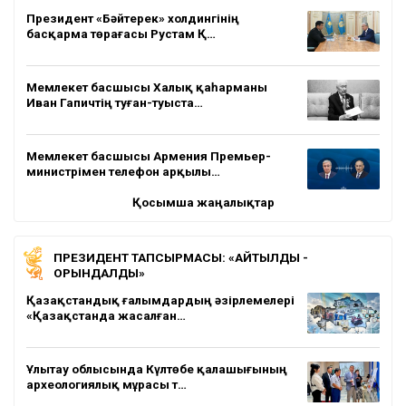
Президент «Бәйтерек» холдингінің
басқарма төрағасы Рустам Қ…
Мемлекет басшысы Халық қаһарманы
Иван Гапичтің туған-туыста…
Мемлекет басшысы Армения Премьер-
министрімен телефон арқылы…
Қосымша жаңалықтар
ПРЕЗИДЕНТ ТАПСЫРМАСЫ: «АЙТЫЛДЫ -
ОРЫНДАЛДЫ»
Қазақстандық ғалымдардың әзірлемелері
«Қазақстанда жасалған…
Ұлытау облысында Күлтөбе қалашығының
археологиялық мұрасы т…