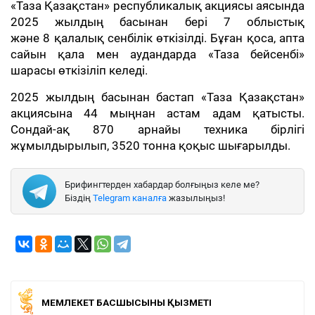
«Таза Қазақстан» республикалық акциясы аясында
2025 жылдың басынан бері 7 облыстық
және 8 қалалық сенбілік өткізілді. Бұған қоса, апта
сайын қала мен аудандарда «Таза бейсенбі»
шарасы өткізіліп келеді.
2025 жылдың басынан бастап «Таза Қазақстан»
акциясына 44 мыңнан астам адам қатысты.
Сондай-ақ 870 арнайы техника бірлігі
жұмылдырылып, 3520 тонна қоқыс шығарылды.
Брифингтерден хабардар болғыңыз келе ме?
Біздің
Telegram каналға
жазылыңыз!
МЕМЛЕКЕТ БАСШЫСЫНЫҢ ҚЫЗМЕТІ