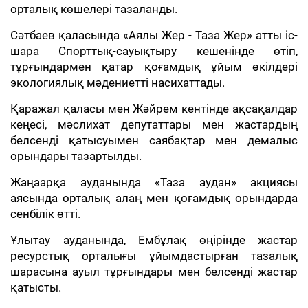
орталық көшелері тазаланды.
Сәтбаев қаласында «Аялы Жер - Таза Жер» атты іс-
шара Спорттық-сауықтыру кешенінде өтіп,
тұрғындармен қатар қоғамдық ұйым өкілдері
экологиялық мәдениетті насихаттады.
Қаражал қаласы мен Жәйрем кентінде ақсақалдар
кеңесі, мәслихат депутаттары мен жастардың
белсенді қатысуымен саябақтар мен демалыс
орындары тазартылды.
Жаңаарқа ауданында «Таза аудан» акциясы
аясында орталық алаң мен қоғамдық орындарда
сенбілік өтті.
Ұлытау ауданында, Ембұлақ өңірінде жастар
ресурстық орталығы ұйымдастырған тазалық
шарасына ауыл тұрғындары мен белсенді жастар
қатысты.