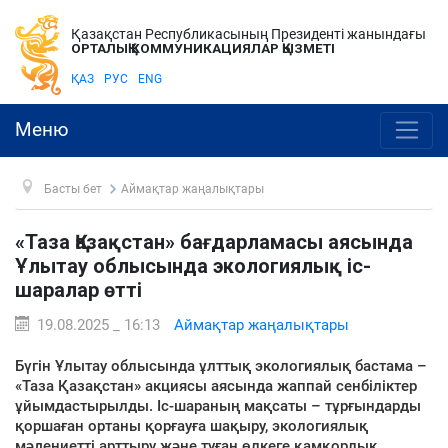
Қазақстан Республикасының Президенті жанындағы
ОРТАЛЫҚ КОММУНИКАЦИЯЛАР ҚЫЗМЕТІ
ҚАЗ
РУС
ENG
Меню
Басты бет
Аймақтар жаңалықтары
«Таза Қазақстан» бағдарламасы аясында
Ұлытау облысында экологиялық іс-
шаралар өтті
19.08.2025 _ 16:13
Аймақтар жаңалықтары
Бүгін Ұлытау облысында ұлттық экологиялық бастама –
«Таза Қазақстан» акциясы аясында жаппай сенбіліктер
ұйымдастырылды. Іс-шараның мақсаты – тұрғындарды
қоршаған ортаны қорғауға шақыру, экологиялық
мәдениетті арттыру және туған өлкеге қамқорлық