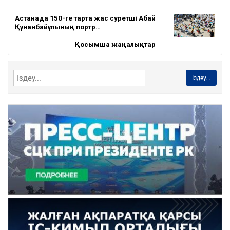
Астанада 150-ге тарта жас суретші Абай
Құнанбайұлының портр…
Қосымша жаңалықтар
Іздеу...