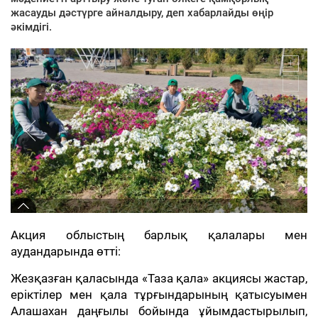
жасауды дәстүрге айналдыру, деп хабарлайды өңір
әкімдігі.
Акция облыстың барлық қалалары мен
аудандарында өтті:
Жезқазған қаласында «Таза қала» акциясы жастар,
еріктілер мен қала тұрғындарының қатысуымен
Алашахан даңғылы бойында ұйымдастырылып,