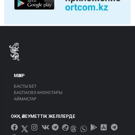
МӘЗІР
БАСТЫ БЕТ
БАСПАСӨЗ АНОНСТАРЫ
АЙМАҚТАР
ОКҚ ӘЛЕУМЕТТІК ЖЕЛІЛЕРДЕ