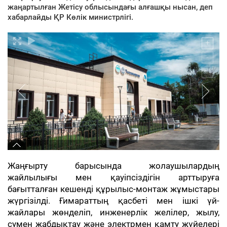
жаңартылған Жетісу облысындағы алғашқы нысан, деп
хабарлайды ҚР Көлік министрлігі.
Жаңғырту барысында жолаушылардың
жайлылығы мен қауіпсіздігін арттыруға
бағытталған кешенді құрылыс-монтаж жұмыстары
жүргізілді. Ғимараттың қасбеті мен ішкі үй-
жайлары жөнделіп, инженерлік желілер, жылу,
сумен жабдықтау және электрмен қамту жүйелері