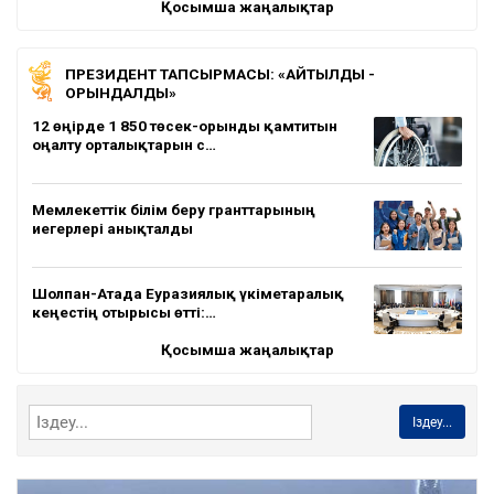
Қосымша жаңалықтар
ПРЕЗИДЕНТ ТАПСЫРМАСЫ: «АЙТЫЛДЫ -
ОРЫНДАЛДЫ»
12 өңірде 1 850 төсек-орынды қамтитын
оңалту орталықтарын с…
Мемлекеттік білім беру гранттарының
иегерлері анықталды
Шолпан-Атада Еуразиялық үкіметаралық
кеңестің отырысы өтті:…
Қосымша жаңалықтар
Іздеу...