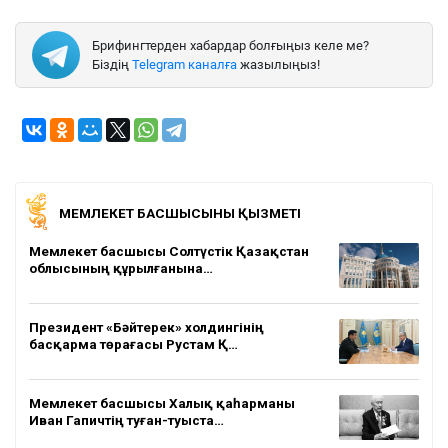
Брифингтерден хабардар болғыңыз келе ме?
Біздің
Telegram каналға
жазылыңыз!
МЕМЛЕКЕТ БАСШЫСЫНЫҢ ҚЫЗМЕТІ
Мемлекет басшысы Солтүстік Қазақстан
облысының құрылғанына…
Президент «Бәйтерек» холдингінің
басқарма төрағасы Рустам Қ…
Мемлекет басшысы Халық қаһарманы
Иван Гапичтің туған-туыста…