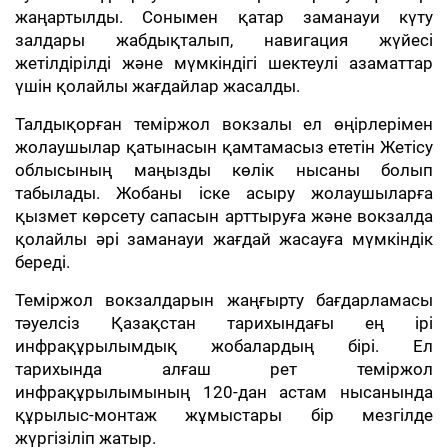
жаңартылды. Сонымен қатар заманауи күту
залдары жабдықталып, навигация жүйесі
жетілдірілді және мүмкіндігі шектеулі азаматтар
үшін қолайлы жағдайлар жасалды.
Талдықорған теміржол вокзалы ел өңірлерімен
жолаушылар қатынасын қамтамасыз ететін Жетісу
облысының маңызды көлік нысаны болып
табылады. Жобаны іске асыру жолаушыларға
қызмет көрсету сапасын арттыруға және вокзалда
қолайлы әрі заманауи жағдай жасауға мүмкіндік
береді.
Теміржол вокзалдарын жаңғырту бағдарламасы
тәуелсіз Қазақстан тарихындағы ең ірі
инфрақұрылымдық жобалардың бірі. Ел
тарихында алғаш рет теміржол
инфрақұрылымының 120-дан астам нысанында
құрылыс-монтаж жұмыстары бір мезгілде
жүргізіліп жатыр.