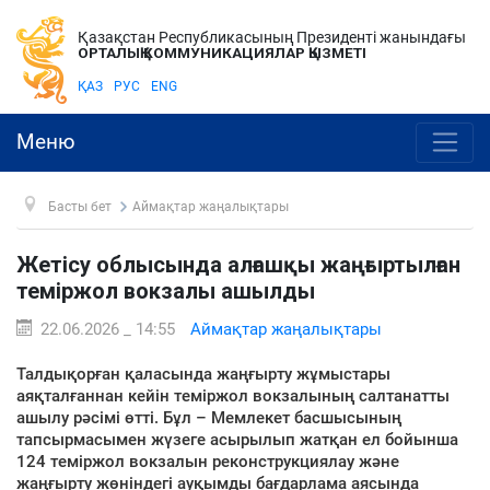
Қазақстан Республикасының Президенті жанындағы
ОРТАЛЫҚ КОММУНИКАЦИЯЛАР ҚЫЗМЕТІ
ҚАЗ
РУС
ENG
Меню
Басты бет
Аймақтар жаңалықтары
Жетісу облысында алғашқы жаңғыртылған
теміржол вокзалы ашылды
22.06.2026 _ 14:55
Аймақтар жаңалықтары
Талдықорған қаласында жаңғырту жұмыстары
аяқталғаннан кейін теміржол вокзалының салтанатты
ашылу рәсімі өтті. Бұл – Мемлекет басшысының
тапсырмасымен жүзеге асырылып жатқан ел бойынша
124 теміржол вокзалын реконструкциялау және
жаңғырту жөніндегі ауқымды бағдарлама аясында