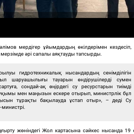
лімов мердігер ұйымдардың өкілдерімен кездесіп, 
 мерзімде әрі сапалы аяқтауды тапсырды.
ылуы гидротехникалық нысандардың сенімділігін
уыл шаруашылығы тауарын өндірушілерді сумен
ртуға, сондай-ақ өңірдегі су ресурстарын тиімді
 Ауқымы мен маңызын ескере отырып, министрлік бұл
ысын тұрақты бақылауда ұстап отыр», – деді Су
-министрі.
ғырту жөніндегі Жол картасына сәйкес нысанда 19 