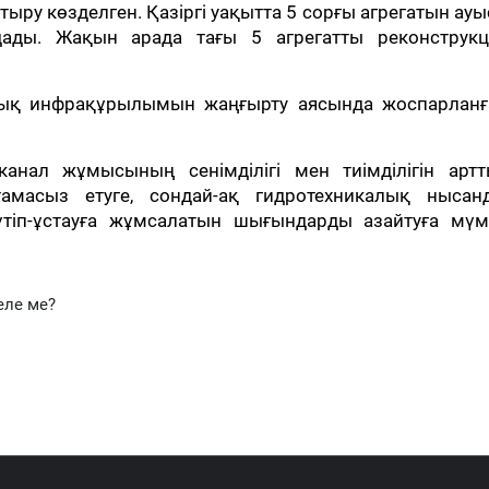
ыру көзделген. Қазіргі уақытта 5 сорғы агрегатын ау
ады. Жақын арада тағы 5 агрегатты реконструкц
лық инфрақұрылымын жаңғырту аясында жоспарланғ
нал жұмысының сенімділігі мен тиімділігін артт
амасыз етуге, сондай-ақ гидротехникалық нысан
үтіп-ұстауға жұмсалатын шығындарды азайтуға мүмк
еле ме?