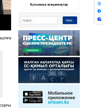
Қосымша жаңалықтар
Іздеу...
қолға
сорғы