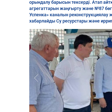
орындалу барысын тексерді. Атап ай
агрегаттарын жаңғырту және №87 бөг
Успенка» каналын реконструкциялау 
хабарлайды Су ресурстары және ирриг