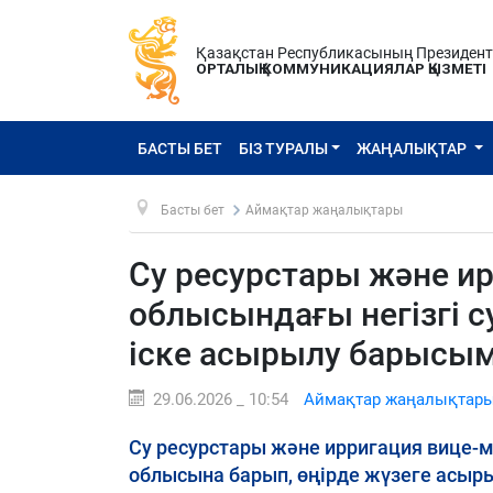
Қазақстан Республикасының Президен
ОРТАЛЫҚ КОММУНИКАЦИЯЛАР ҚЫЗМЕТІ
БАСТЫ БЕТ
БІЗ ТУРАЛЫ
ЖАҢАЛЫҚТАР
Басты бет
Аймақтар жаңалықтары
Су ресурстары және и
облысындағы негізгі
іске асырылу барысы
29.06.2026 _ 10:54
Аймақтар жаңалықтар
Су ресурстары және ирригация вице-
облысына барып, өңірде жүзеге асы