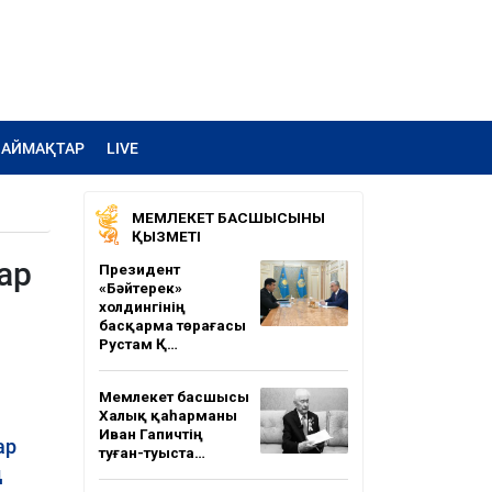
АЙМАҚТАР
LIVE
МЕМЛЕКЕТ БАСШЫСЫНЫҢ
ҚЫЗМЕТІ
ар
Президент
«Бәйтерек»
холдингінің
басқарма төрағасы
Рустам Қ…
Мемлекет басшысы
Халық қаһарманы
Иван Гапичтің
ар
туған-туыста…
ң