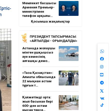
Мемлекет басшысы
Армения Премьер-
ртіс-
министрімен
п
телефон арқылы…
Қосымша жаңалықтар
ПРЕЗИДЕНТ ТАПСЫРМАСЫ:
«АЙТЫЛДЫ - ОРЫНДАЛДЫ»
Астанада жолаушы
мінген ұшқышсыз
әуе кемесінің
алғашқы демо…
«Таза Қазақстан»:
Алматы облысында
22 мыңнан астам
тұрғын т…
Қолжетімді орта:
жыл басынан бері
600-ден астам
нысан тексе…