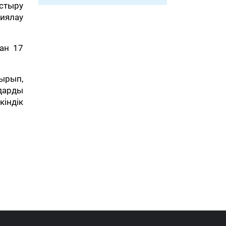
ыстыру
иялау
ан 17
ырып,
дарды
індік