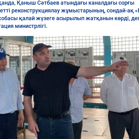
тқанда, Қаныш Сәтбаев атындағы каналдағы сорғы
етті реконструкциялау жұмыстарының, сондай-ақ «Е
жобасы қалай жүзеге асырылып жатқанын көрді, де
ация министрлігі.