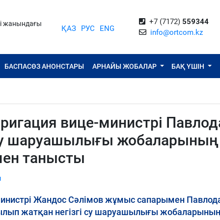
+7 (7172)
559344
ті жанындағы
ҚАЗ
РУС
ENG
info@ortcom.kz
БАСПАСӨЗ АНОНСТАРЫ
АРНАЙЫ ЖОБАЛАР
БАҚ ҮШІН
рригация вице-министрі Павлод
 су шаруашылығы жобаларының
мен танысты
ы
министрі Жандос Сәлімов жұмыс сапарымен Павлод
рылып жатқан негізгі су шаруашылығы жобаларыны