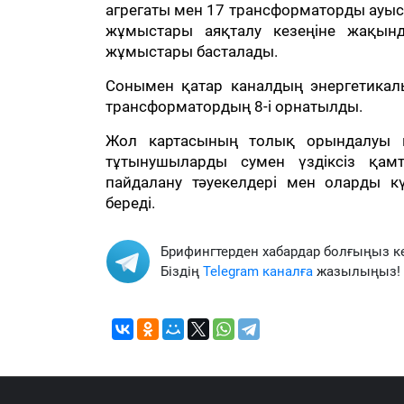
агрегаты мен 17 трансформаторды ауыст
жұмыстары аяқталу кезеңіне жақынд
жұмыстары басталады.
Сонымен қатар каналдың энергетика
трансформатордың 8-і орнатылды.
Жол картасының толық орындалуы ка
тұтынушыларды сумен үздіксіз қамт
пайдалану тәуекелдері мен оларды к
береді.
Брифингтерден хабардар болғыңыз к
Біздің
Telegram каналға
жазылыңыз!