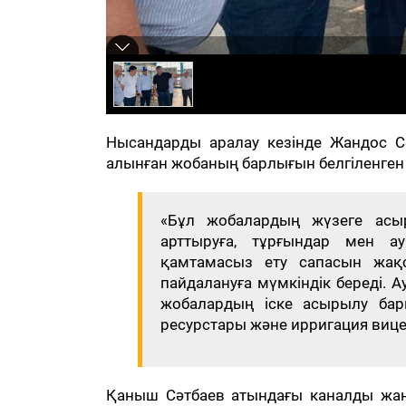
Нысандарды аралау кезінде Жандос Сә
алынған жобаның барлығын белгіленген
«Бұл жобалардың жүзеге асыр
арттыруға, тұрғындар мен а
қамтамасыз ету сапасын жақса
пайдалануға мүмкіндік береді.
жобалардың іске асырылу бар
ресурстары және ирригация вице
Қаныш Сәтбаев атындағы каналды жаң