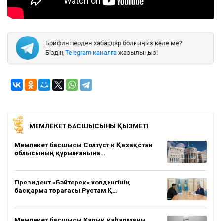
Брифингтерден хабардар болғыңыз келе ме?
Біздің
Telegram каналға
жазылыңыз!
МЕМЛЕКЕТ БАСШЫСЫНЫҢ ҚЫЗМЕТІ
Мемлекет басшысы Солтүстік Қазақстан
облысының құрылғанына…
Президент «Бәйтерек» холдингінің
басқарма төрағасы Рустам Қ…
Мемлекет басшысы Халық қаһарманы