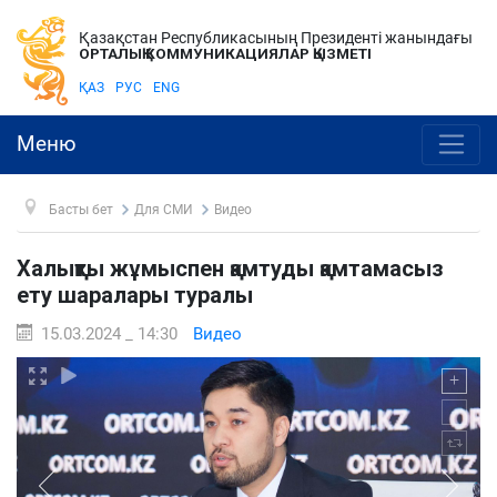
Қазақстан Республикасының Президенті жанындағы
ОРТАЛЫҚ КОММУНИКАЦИЯЛАР ҚЫЗМЕТІ
ҚАЗ
РУС
ENG
Меню
Басты бет
Для СМИ
Видео
Халықты жұмыспен қамтуды қамтамасыз
ету шаралары туралы
15.03.2024 _ 14:30
Видео