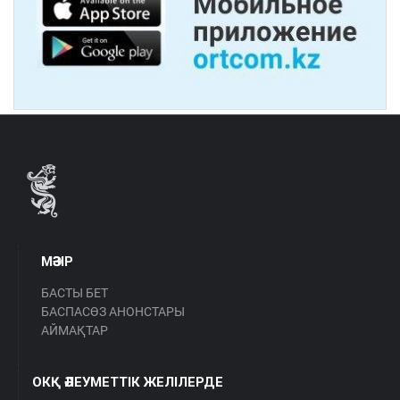
МӘЗІР
БАСТЫ БЕТ
БАСПАСӨЗ АНОНСТАРЫ
АЙМАҚТАР
ОКҚ ӘЛЕУМЕТТІК ЖЕЛІЛЕРДЕ