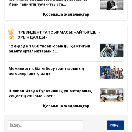
Иван Гапичтің туған-туыста…
Қосымша жаңалықтар
ПРЕЗИДЕНТ ТАПСЫРМАСЫ: «АЙТЫЛДЫ -
ОРЫНДАЛДЫ»
12 өңірде 1 850 төсек-орынды қамтитын
оңалту орталықтарын с…
Мемлекеттік білім беру гранттарының
иегерлері анықталды
Шолпан-Атада Еуразиялық үкіметаралық
кеңестің отырысы өтті:…
Қосымша жаңалықтар
Іздеу...