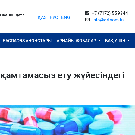
+7 (7172)
559344
ті жанындағы
ҚАЗ
РУС
ENG
info@ortcom.kz
БАСПАСӨЗ АНОНСТАРЫ
АРНАЙЫ ЖОБАЛАР
БАҚ ҮШІН
н қамтамасыз ету жүйесіндегі