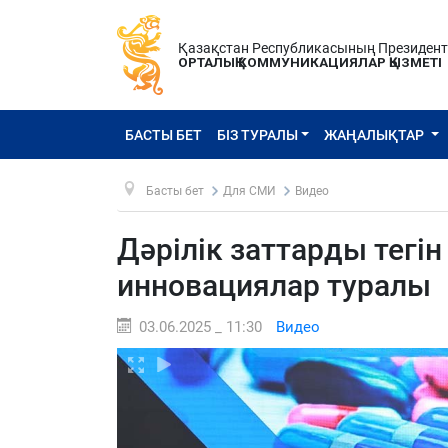
Қазақстан Республикасының Президен
ОРТАЛЫҚ КОММУНИКАЦИЯЛАР ҚЫЗМЕТІ
БАСТЫ БЕТ
БІЗ ТУРАЛЫ
ЖАҢАЛЫҚТАР
Басты бет
Для СМИ
Видео
Дәрілік заттарды тегі
инновациялар туралы
03.06.2025 _ 11:30
Видео