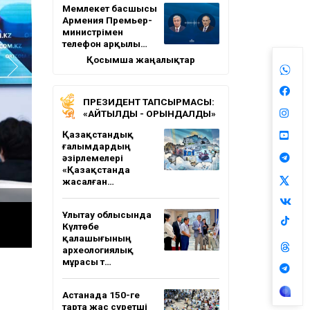
Мемлекет басшысы
Армения Премьер-
министрімен
телефон арқылы…
Қосымша жаңалықтар
ПРЕЗИДЕНТ ТАПСЫРМАСЫ:
«АЙТЫЛДЫ - ОРЫНДАЛДЫ»
Қазақстандық
ғалымдардың
әзірлемелері
«Қазақстанда
жасалған…
Ұлытау облысында
Күлтөбе
қалашығының
археологиялық
мұрасы т…
Астанада 150-ге
тарта жас суретші