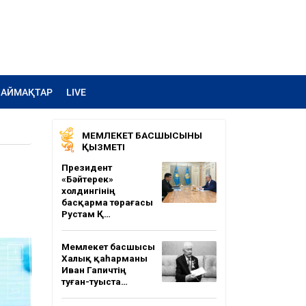
АЙМАҚТАР
LIVE
МЕМЛЕКЕТ БАСШЫСЫНЫҢ
ҚЫЗМЕТІ
Президент
«Бәйтерек»
холдингінің
басқарма төрағасы
Рустам Қ…
Мемлекет басшысы
Халық қаһарманы
Иван Гапичтің
туған-туыста…