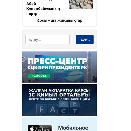
Абай
Құнанбайұлының
портр…
Қосымша жаңалықтар
Іздеу...