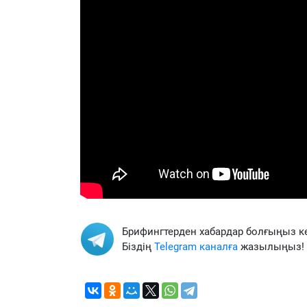
Брифингтерден хабардар болғыңыз к
Біздің
Telegram каналға
жазылыңыз!