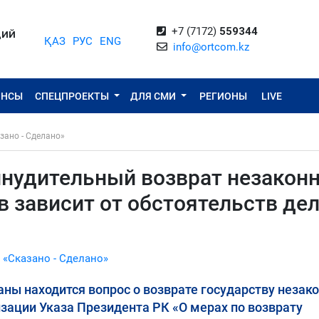
+7 (7172)
559344
ЦИЙ
ҚАЗ
РУС
ENG
info@ortcom.kz
ОНСЫ
СПЕЦПРОЕКТЫ
ДЛЯ СМИ
РЕГИОНЫ
LIVE
зано - Сделано»
нудительный возврат незакон
 зависит от обстоятельств дел
 «Сказано - Сделано»
аны находится вопрос о возврате государству незак
изации Указа Президента РК «О мерах по возврату