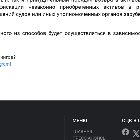
фискации незаконно приобретенных активов в р
ешений судов или иных уполномоченных органов зару
ного из способов будет осуществляться в зависимо
фингов?
egram
!
МЕНЮ
СЦК В 
ГЛАВНАЯ
ПРЕСС-АНОНСЫ