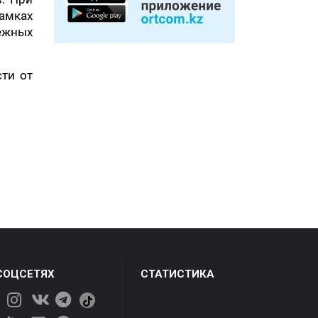
амках
бежных
сти от
СОЦСЕТЯХ
СТАТИСТИКА