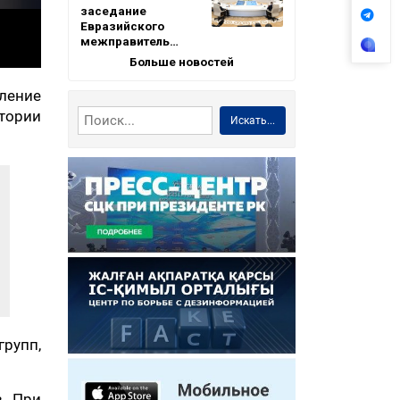
заседание
Евразийского
межправитель…
Больше новостей
ление
тории
Искать...
групп,
. При