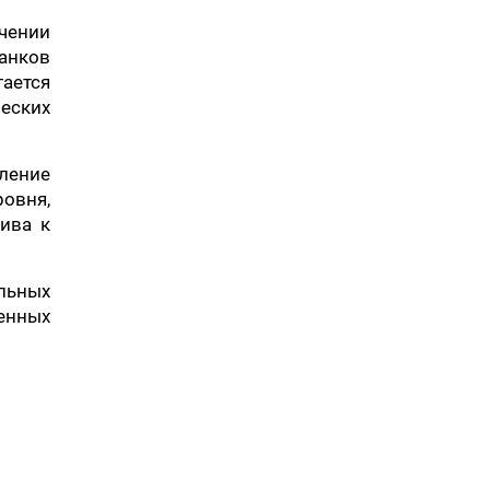
чении
анков
ается
еских
ление
овня,
ива к
льных
ченных