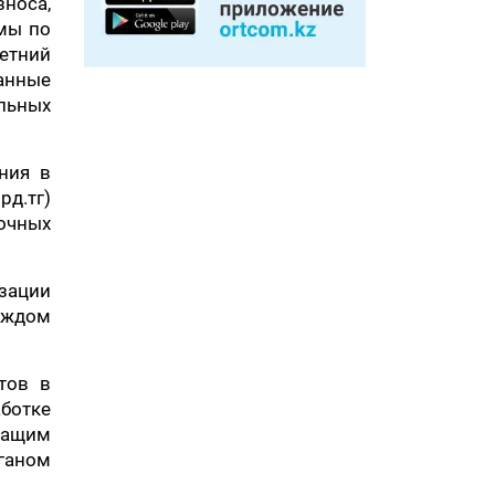
зноса,
мы по
етний
анные
льных
ния в
рд.тг)
очных
изации
каждом
тов в
аботке
жащим
ганом