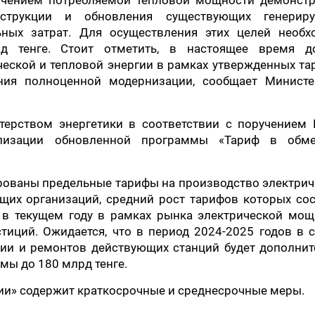
личением потребляемой тепловой мощности демонстр
нструкции и обновления существующих генерир
ных затрат. Для осуществления этих целей необх
 тенге. Стоит отметить, в настоящее время д
ческой и тепловой энергии в рамках утвержденных т
ия полноценной модернизации, сообщает Министе
терством энергетики в соответствии с поручением 
ализации обновленной программы «Тариф в обм
ированы предельные тарифы на производство электри
щих организаций, средний рост тарифов которых со
 в текущем году в рамках рынка электрической мощ
тиций. Ожидается, что в период 2024-2025 годов в 
ции и ремонтов действующих станций будет дополнит
мы до 180 млрд тенге.
ии» содержит краткосрочные и среднесрочные меры.