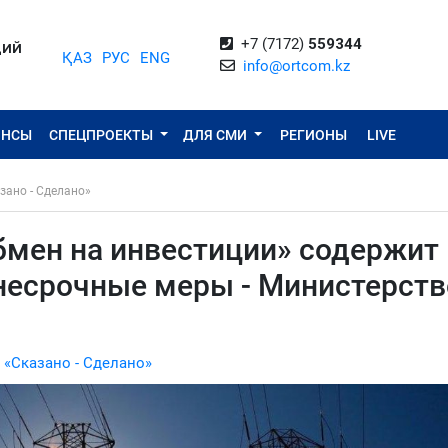
+7 (7172)
559344
ЦИЙ
ҚАЗ
РУС
ENG
info@ortcom.kz
ОНСЫ
СПЕЦПРОЕКТЫ
ДЛЯ СМИ
РЕГИОНЫ
LIVE
зано - Сделано»
бмен на инвестиции» содержит
несрочные меры - Министерств
 «Сказано - Сделано»