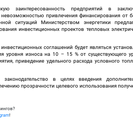
кую заинтересованность предприятий в заклю
с невозможностью привлечения финансирования от б
ой ситуаций Министерством энергетики предлаг
ования инвестиционных проектов тепловых электрич
инвестиционных соглашений будет являться установ
ия уровня износа на 10 – 15 % от существующего ур
ятия, приведение удельного расхода условного топл
 законодательство в целях введения дополните
спечению прозрачности целевого использования полу
фингов?
egram
!