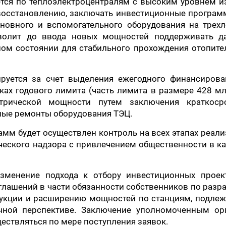
тся по теплоэлектроцентралям с высоким уровнем и
восстановлению, заключать инвестиционные програм
новного и вспомогательного оборудования на трехл
зволит до ввода новых мощностей поддерживать д
ном состоянии для стабильного прохождения отопите
руется за счет выделения ежегодного финансирова
ках годового лимита (часть лимита в размере 428 мл
трической мощности путем заключения краткоср
ные ремонты оборудования ТЭЦ.
мм будет осуществлен контроль на всех этапах реал
ческого надзора с привлечением общественности в 
зменение подхода к отбору инвестиционных проек
лашений в части обязанности собственников по разр
рукции и расширению мощностей по станциям, подле
чной перспективе. Заключение уполномоченным ор
ествляться по мере поступления заявок.