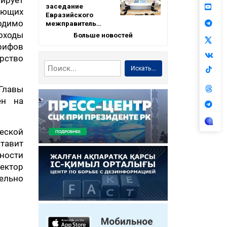
ирует
заседание
ующих
Евразийского
одимо
межправитель…
оходы
Больше новостей
арифов
рство
Искать...
Главы
ен на
ческой
ставит
ности
сектор
ельно