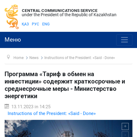
CENTRAL COMMUNICATIONS SERVICE
under the President of the Republic of Kazakhstan
ҚАЗ
РУС
ENG
Меню
Home
News
Instructions of the President: «Said - Done»
Программа «Тариф в обмен на
инвестиции» содержит краткосрочные и
среднесрочные меры - Министерство
энергетики
13.11.2023 in 14:25
Instructions of the President: «Said - Done»