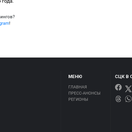
 года.
фингов?
egram
!
МЕНЮ
СЦК В 
ГЛАВНАЯ
ПРЕСС-АНОНСЫ
РЕГИОНЫ