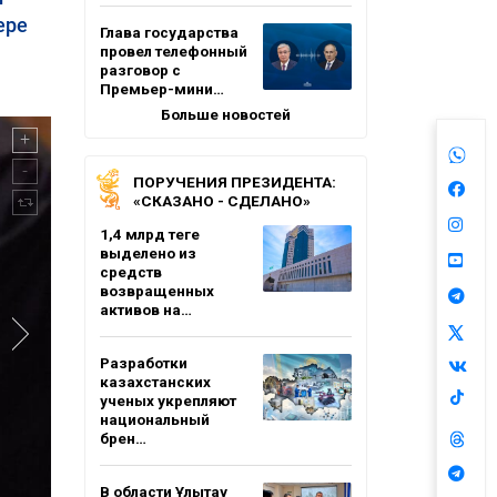
ере
Глава государства
провел телефонный
разговор с
Премьер-мини…
Больше новостей
ПОРУЧЕНИЯ ПРЕЗИДЕНТА:
«СКАЗАНО - СДЕЛАНО»
1,4 млрд теңге
выделено из
средств
возвращенных
активов на…
Разработки
казахстанских
ученых укрепляют
национальный
брен…
В области Ұлытау