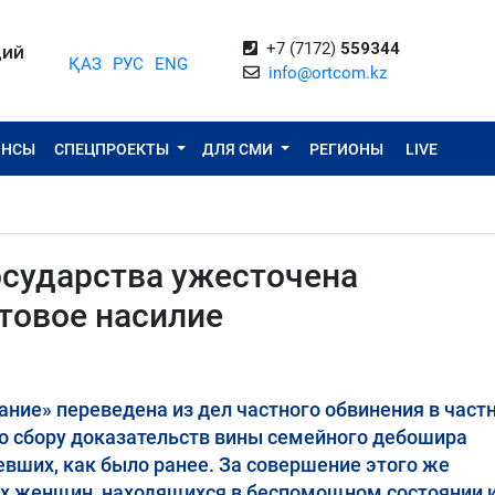
+7 (7172)
559344
ЦИЙ
ҚАЗ
РУС
ENG
info@ortcom.kz
ОНСЫ
СПЕЦПРОЕКТЫ
ДЛЯ СМИ
РЕГИОНЫ
LIVE
осударства ужесточена
товое насилие
ание» переведена из дел частного обвинения в частн
о сбору доказательств вины семейного дебошира
евших, как было ранее. За совершение этого же
х женщин, находящихся в беспомощном состоянии 