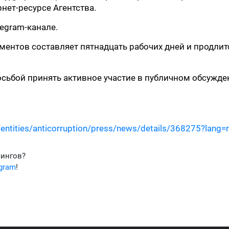
рнет-ресурсе Агентства.
egram-канале.
ментов составляет пятнадцать рабочих дней и продли
осьбой принять активное участие в публичном обсужде
entities/anticorruption/press/news/details/368275?lang=
фингов?
egram
!