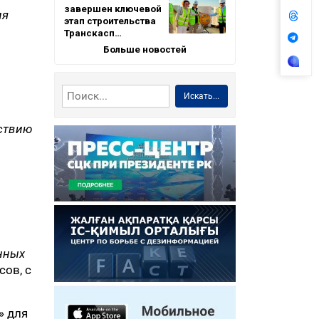
завершен ключевой
ия
этап строительства
Транскасп…
Больше новостей
Искать...
йствию
анных
сов, с
» для