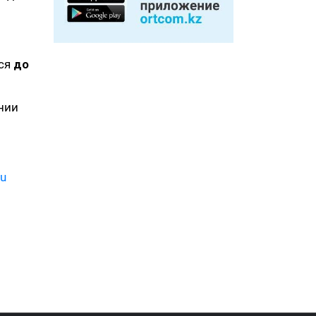
тся
до
нии
ru