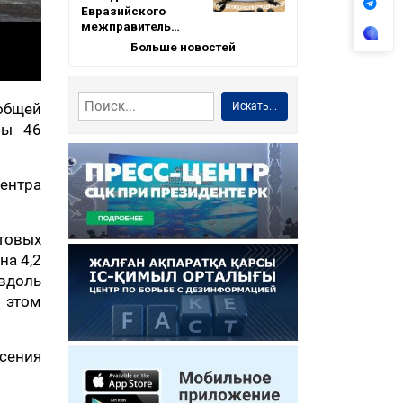
Евразийского
межправитель…
Больше новостей
Искать...
 общей
ны 46
ентра
товых
на 4,2
 вдоль
 этом
сения