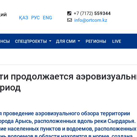
+7 (7172)
559344
ЦИЙ
ҚАЗ
РУС
ENG
info@ortcom.kz
ОНСЫ
СПЕЦПРОЕКТЫ
ДЛЯ СМИ
РЕГИОНЫ
LIVE
сти продолжается аэровизуаль
ериод
я проведение аэровизуального обзора территории
города Арысь, расположенных вдоль реки Сырдарья.
ние населенных пунктов и водоемов, расположенных
нь водоемов в области находится в норме, создана