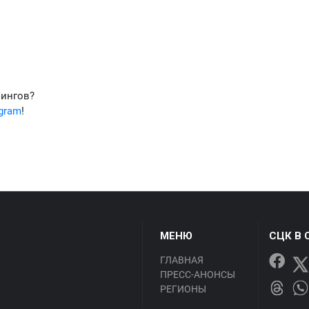
фингов?
egram
!
МЕНЮ
СЦК В 
ГЛАВНАЯ
ПРЕСС-АНОНСЫ
РЕГИОНЫ