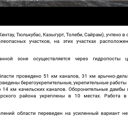
ентау, Тюлькубас, Казыгурт, Толеби, Сайрам), учтено в
леопасных участков, на этих участках расположе
нной зоне осуществляется через гидропосты ц
бласти проведено 51 км каналов, 31 км арычно-дель
роведены берегоукрепительные, укрепительные работы 
о 14 км качельских каналов. Оборонительные дамбы
рского района укреплены в 10 местах. Работа в
елений области переведен на усиленный вариант не