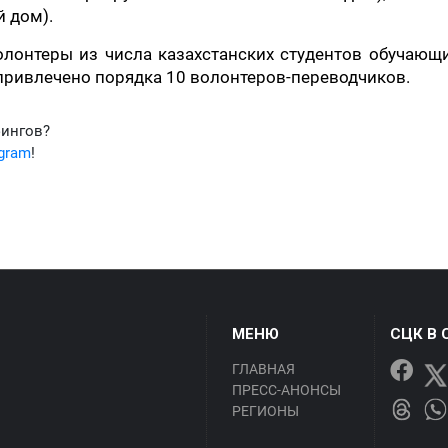
 дом).
лонтеры из числа казахстанских студентов обучающ
 привлечено порядка 10 волонтеров-переводчиков.
фингов?
egram
!
МЕНЮ
СЦК В 
ГЛАВНАЯ
ПРЕСС-АНОНСЫ
РЕГИОНЫ