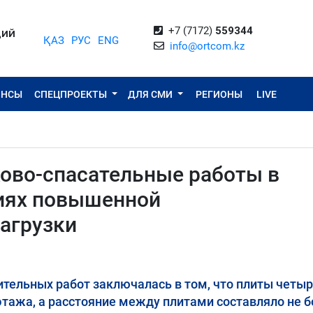
+7 (7172)
559344
ЦИЙ
ҚАЗ
РУС
ENG
info@ortcom.kz
ОНСЫ
СПЕЦПРОЕКТЫ
ДЛЯ СМИ
РЕГИОНЫ
LIVE
ково-спасательные работы в
виях повышенной
агрузки
тельных работ заключалась в том, что плиты четы
этажа, а расстояние между плитами составляло не б