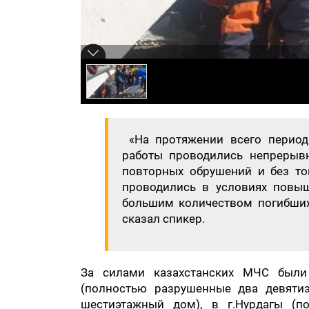
«На протяжении всего периода
работы проводились непрерывн
повторных обрушений и без тог
проводились в условиях повыш
большим количеством погибших 
сказал спикер.
За силами казахстанских МЧС были 
(полностью разрушенные два девяти
шестиэтажный дом), в г.Нурдагы (п