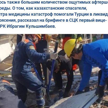
лось также большим количеством ощутимых афтерш
еды. О том, как казахстанские спасатели,
нтра медицины катастроф помогали Турции в ликви
ясения, рассказал на брифинге в СЦК первый вице-
 РК Ибрагим Кульшимбаев.