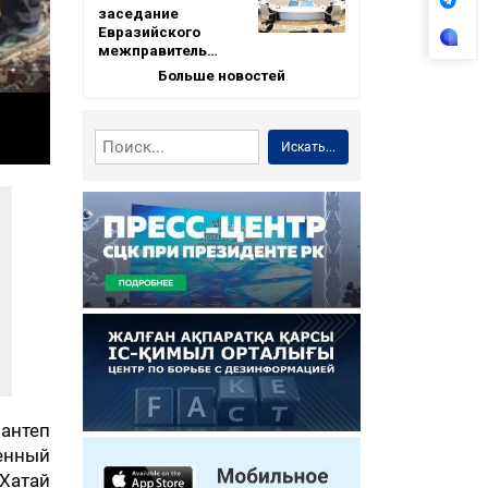
заседание
Евразийского
межправитель…
Больше новостей
Искать...
антеп
енный
Хатай