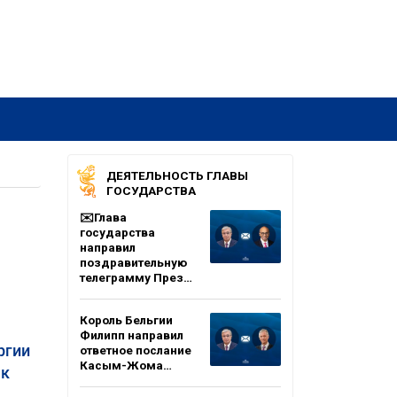
ДЕЯТЕЛЬНОСТЬ ГЛАВЫ
ГОСУДАРСТВА
✉️Глава
государства
направил
поздравительную
телеграмму През…
Король Бельгии
Филипп направил
ргии
ответное послание
Касым-Жома…
 к