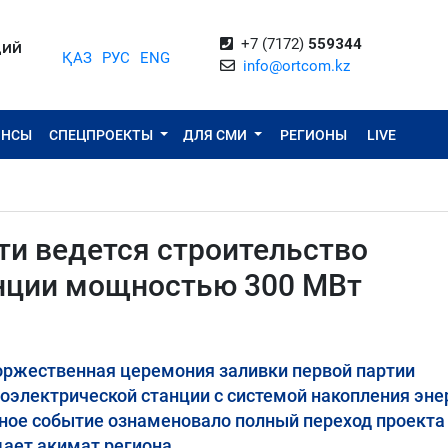
+7 (7172)
559344
ЦИЙ
ҚАЗ
РУС
ENG
info@ortcom.kz
ОНСЫ
СПЕЦПРОЕКТЫ
ДЛЯ СМИ
РЕГИОНЫ
LIVE
ти ведется строительство
нции мощностью 300 МВт
торжественная церемония заливки первой партии
оэлектрической станции с системой накопления эне
ное событие ознаменовало полный переход проекта
щает акимат региона.