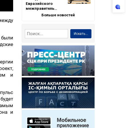
Евразийского
межправитель…
Больше новостей
между
Искать...
р были
дские
ергии
оект,
аем и
пульс
будет
 самым
она и