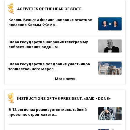
ACTIVITIES OF THE HEAD OF STATE
Король Бельгии Филипп направил ответное
послание Касым-Жома…
Глава государства направил телеграмму
соболезнования родным…
Глава государства поздравил участников
торжественного мероп…
More news
INSTRUCTIONS OF THE PRESIDENT: «SAID - DONE»
В 12 регионах реализуется масштабный
проект по строительств…