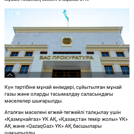
Күн тәртібіне мұнай өнімдері, сұйытылған мұнай
газы және оларды тасымалдау саласындағы
мәселелер шығарылды.
Аталған мәселені егжей-тегжейлі талқылау үшін
«Қазмұнайгаз» ҰК АҚ, «Қазақстан темір жолы» ҰК»
АҚ және «QazaqGaz» ҰК» АҚ басшылары
шақырылды.