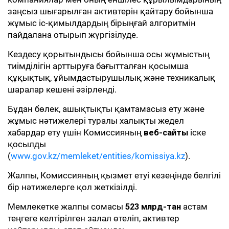
заңсыз шығарылған активтерін қайтару бойынша
жұмыс іс-қимылдардың бірыңғай алгоритмін
пайдалана отырып жүргізілуде.
Кездесу қорытындысы бойынша осы жұмыстың
тиімділігін арттыруға бағытталған қосымша
құқықтық, ұйымдастырушылық және техникалық
шаралар кешені әзірленді.
Бұдан бөлек, ашықтықты қамтамасыз ету және
жұмыс нәтижелері туралы халықты жедел
хабардар ету үшін Комиссияның
веб-сайты
іске
қосылды
(
www.gov.kz/memleket/entities/komissiya.kz
).
Жалпы, Комиссияның қызмет етуі кезеңінде белгілі
бір нәтижелерге қол жеткізілді.
Мемлекетке жалпы сомасы
523 млрд-тан
астам
теңгеге келтірілген залал өтеліп, активтер