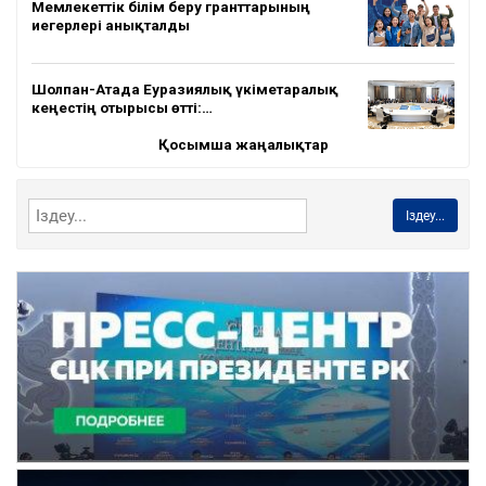
Мемлекеттік білім беру гранттарының
иегерлері анықталды
Шолпан-Атада Еуразиялық үкіметаралық
кеңестің отырысы өтті:…
Қосымша жаңалықтар
Іздеу...