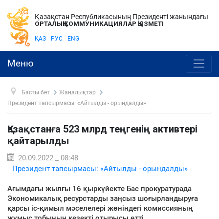
Қазақстан Республикасының Президенті жанындағы
ОРТАЛЫҚ КОММУНИКАЦИЯЛАР ҚЫЗМЕТІ
ҚАЗ
РУС
ENG
Меню
Басты бет
Жаңалықтар
Президент тапсырмасы: «Айтылды - орындалды»
Қазақстанға 523 млрд теңгенің активтері
қайтарылды
20.09.2022 _ 08:48
Президент тапсырмасы: «Айтылды - орындалды»
Ағымдағы жылғы 16 қыркүйекте Бас прокуратурада
Экономикалық ресурстарды заңсыз шоғырландыруға
қарсы іс-қимыл мәселелері жөніндегі комиссияның
жұмыс тобының кезекті отырысы өтті.