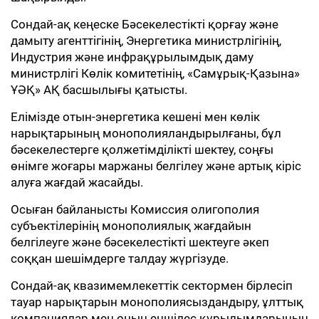
Сондай-ақ кеңеске Бәсекелестікті қорғау және
дамыту агенттігінің, Энергетика министрлігінің,
Индустрия және инфрақұрылымдық даму
министрлігі Көлік комитетінің, «Самұрық-Қазына»
ҰӘҚ» АҚ басшылығы қатысты.
Елімізде отын-энергетика кешені мен көлік
нарықтарының монополияландырылғаны, бұл
бәсекелестерге қолжетімділікті шектеу, соңғы
өнімге жоғары маржаны белгілеу және артық кіріс
алуға жағдай жасайды.
Осыған байланысты Комиссия олигополия
субъектілерінің монополиялық жағдайын
белгілеуге және бәсекелестікті шектеуге әкеп
соққан шешімдерге талдау жүргізуде.
Сондай-ақ квазимемлекеттік сектормен бірлесіп
тауар нарықтарын монополиясыздандыру, ұлттық
компаниялар мен оның еншілес құрылымдарының