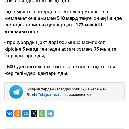
қайтарылды, атап айтқанда:
- қылмыстық істерді тергеп-тексеру аясында
мемлекетке шамамен
518 млрд
теңге, оның ішінде
шетелдік юрисдикциялардан -
173 млн АҚШ
доллары
өтелді;
- прокурордың актілері бойынша мемлекет
кірісіне
5 млрд
теңгеден астам сомаға
75 мың
га
жер қайтарылды;
-
600-ден астам
теміржол және оларға қатысты
жер телімдері қайтарылды.
Брифингтерден хабардар болғыңыз келе ме?
Біздің
Telegram каналға
жазылыңыз!