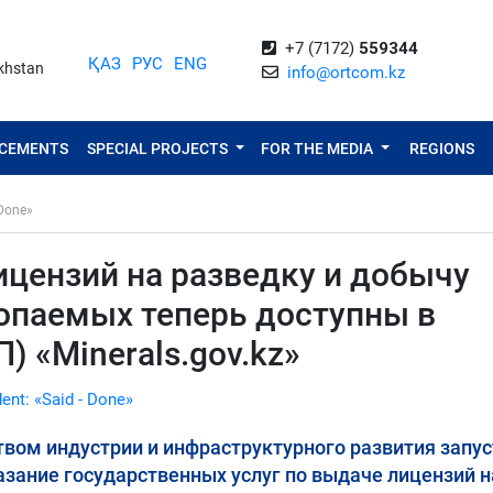
+7 (7172)
559344
ҚАЗ
РУС
ENG
akhstan
info@ortcom.kz
NCEMENTS
SPECIAL PROJECTS
FOR THE MEDIA
REGIONS
 Done»
ицензий на разведку и добычу
опаемых теперь доступны в
) «Minerals.gov.kz»
dent: «Said - Done»
вом индустрии и инфраструктурного развития запус
азание государственных услуг по выдаче лицензий н