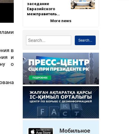
заседание
Евразийского
межправитель…
More news
илами
Search...
ения в
ния и
ину о
кована