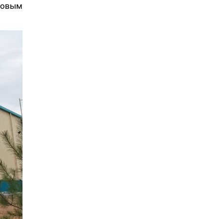
довым