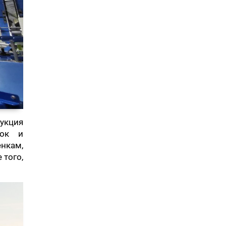
укция
нок и
енкам,
 того,