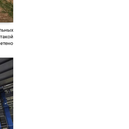
ельных
 такой
ретено