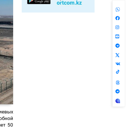
ниевых
обной
ет 50