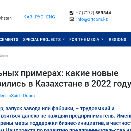
+7 (7172)
559344
ҚАЗ
РУС
ENG
akhstan
info@ortcom.kz
NCEMENTS
SPECIAL PROJECTS
FOR THE MEDIA
REGIONS
 Done»
ьных примерах: какие новые
ились в Казахстане в 2022 год
dent: «Said - Done»
, запуск завода или фабрики, – трудоемкий и
в взяться далеко не каждый предприниматель. Имен
рены меры поддержки бизнес-инициатив, в частност
м Нацпроекта по развитию предпринимательства н