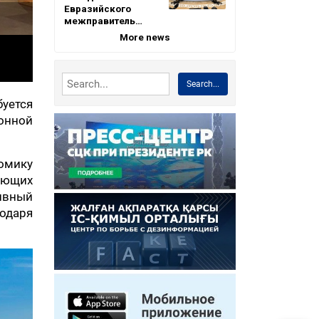
Евразийского
межправитель…
More news
Search...
уется
ионной
номику
ающих
тивный
одаря