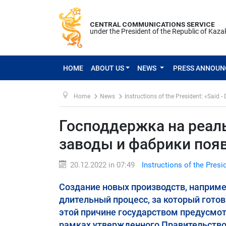
CENTRAL COMMUNICATIONS SERVICE
under the President of the Republic of Kaz
HOME
ABOUT US
NEWS
PRESS ANNOU
Home
News
Instructions of the President: «Said -
Господдержка на реал
заводы и фабрики появ
20.12.2022 in 07:49
Instructions of the Presi
Создание новых производств, например
длительный процесс, за который гото
этой причине государством предусмот
рамках утвержденного Правительство