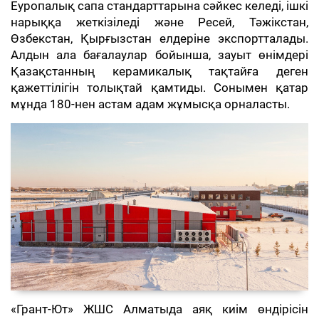
Еуропалық сапа стандарттарына сәйкес келеді, ішкі
нарыққа жеткізіледі және Ресей, Тәжікстан,
Өзбекстан, Қырғызстан елдеріне экспортталады.
Алдын ала бағалаулар бойынша, зауыт өнімдері
Қазақстанның керамикалық тақтайға деген
қажеттілігін толықтай қамтиды. Сонымен қатар
мұнда 180-нен астам адам жұмысқа орналасты.
«Грант-Ют» ЖШС Алматыда аяқ киім өндірісін