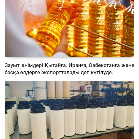
Зауыт өнімдері Қытайға, Иранға, Өзбекстанға және
басқа елдерге экспортталады деп күтілуде.