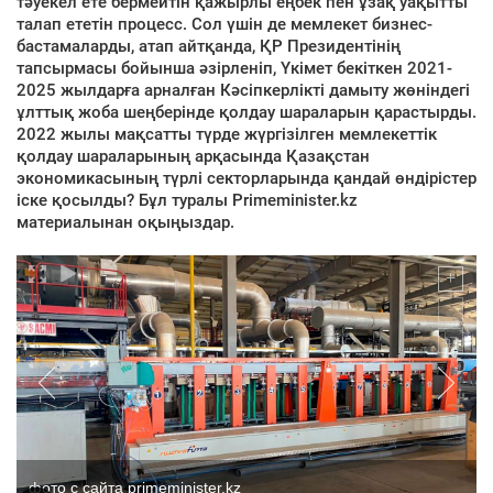
тәуекел ете бермейтін қажырлы еңбек пен ұзақ уақытты
талап ететін процесс. Сол үшін де мемлекет бизнес-
бастамаларды, атап айтқанда, ҚР Президентінің
тапсырмасы бойынша әзірленіп, Үкімет бекіткен 2021-
2025 жылдарға арналған Кәсіпкерлікті дамыту жөніндегі
ұлттық жоба шеңберінде қолдау шараларын қарастырды.
2022 жылы мақсатты түрде жүргізілген мемлекеттік
қолдау шараларының арқасында Қазақстан
экономикасының түрлі секторларында қандай өндірістер
іске қосылды? Бұл туралы Primeminister.kz
материалынан оқыңыздар.
фото с сайта primeminister.kz