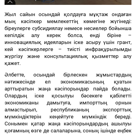
Жыл сайын осындай қолдауға мұқтаж ондаған
мың кәсіпкер мемлекеттің көмегіне жүгінеді:
біреулерге субсидиялау немесе несиелер бойынша
кепілдік алу керек болса, енді біріне –
инновациялық идеяларын іске асыру үшін грант,
кей кәсіпкерлерге – тиісті инфрақұрылымды
жүргізу және консультациялық қызметтер алу
қажет.
Әлбетте, осындай бірлескен жұмыстардың
нәтижесінде ел экономикасының қуатын
арттыратын жаңа кәсіпорындар пайда болады.
Олардың іске қосылуы бәсекеге қабілетті
экономиканы дамытуға, импорттың орнын
алмастырып, республиканың экспорттық
мүмкіндіктерін кеңейтуге мүмкіндік береді.
Сонымен қатар жаңа кәсіпорындардың ашылуы
қоғамның өзге де салаларына, соның ішінде еңбек