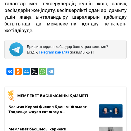
талаптар мен тексерулердің күшін жою, салық
рәсімдерін жеңілдету, кәсіпкерлікті одан әрі дамыту
үшін жаңа ынталандыру шараларын қабылдау
бағытында да мемлекеттік қолдау тетіктерін
жетілдіруде.
Брифингтерден хабардар болғыңыз келе ме?
Біздің
Telegram каналға
жазылыңыз!
МЕМЛЕКЕТ БАСШЫСЫНЫҢ ҚЫЗМЕТІ
Бельгия Королі Филипп Қасым-Жомарт
Тоқаевқа жауап хат жолда…
Мемлекет басшысы көрнекті