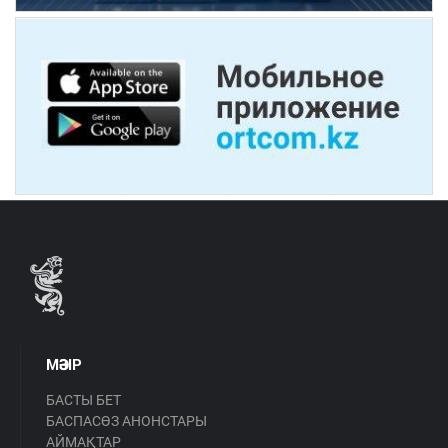
МӘЗІР
БАСТЫ БЕТ
БАСПАСӨЗ АНОНСТАРЫ
АЙМАҚТАР