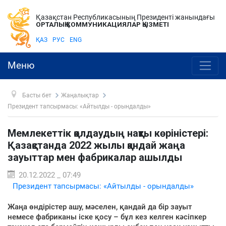
Қазақстан Республикасының Президенті жанындағы
ОРТАЛЫҚ КОММУНИКАЦИЯЛАР ҚЫЗМЕТІ
ҚАЗ
РУС
ENG
Меню
Басты бет
Жаңалықтар
Президент тапсырмасы: «Айтылды - орындалды»
Мемлекеттік қолдаудың нақты көріністері:
Қазақстанда 2022 жылы қандай жаңа
зауыттар мен фабрикалар ашылды
20.12.2022 _ 07:49
Президент тапсырмасы: «Айтылды - орындалды»
Жаңа өндірістер ашу, мәселен, қандай да бір зауыт
немесе фабриканы іске қосу – бұл кез келген кәсіпкер