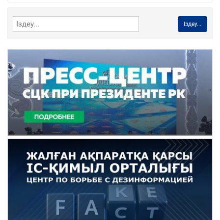
Іздеу...