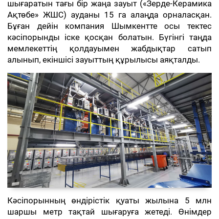
шығаратын тағы бір жаңа зауыт («Зерде-Керамика
Ақтөбе» ЖШС) ауданы 15 га алаңда орналасқан.
Бұған дейін компания Шымкентте осы тектес
кәсіпорынды іске қосқан болатын. Бүгінгі таңда
мемлекеттің қолдауымен жабдықтар сатып
алынып, екіншісі зауыттың құрылысы аяқталды.
Кәсіпорынның өндірістік қуаты жылына 5 млн
шаршы метр тақтай шығаруға жетеді. Өнімдер