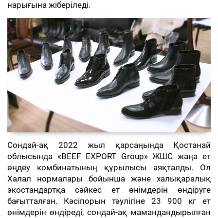
нарығына жіберіледі.
Сондай-ақ 2022 жыл қарсаңында Қостанай
облысында «BEEF EXPORT Group» ЖШС жаңа ет
өңдеу комбинатының құрылысы аяқталды. Ол
Халал нормалары бойынша және халықаралық
экостандартқа сәйкес ет өнімдерін өндіруге
бағытталған. Кәсіпорын тәулігіне 23 900 кг ет
өнімдерін өндіреді, сондай-ақ мамандандырылған