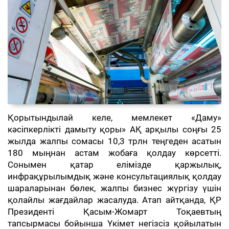
Қорытындылай келе, мемлекет «Даму»
кәсіпкерлікті дамыту қоры» АҚ арқылы соңғы 25
жылда жалпы сомасы 10,3 трлн теңгеден асатын
180 мыңнан астам жобаға қолдау көрсетті.
Сонымен қатар елімізде қаржылық,
инфрақұрылымдық және консультациялық қолдау
шараларынан бөлек, жалпы бизнес жүргізу үшін
қолайлы жағдайлар жасалуда. Атап айтқанда, ҚР
Президенті Қасым-Жомарт Тоқаевтың
тапсырмасы бойынша Үкімет негізсіз қойылатын