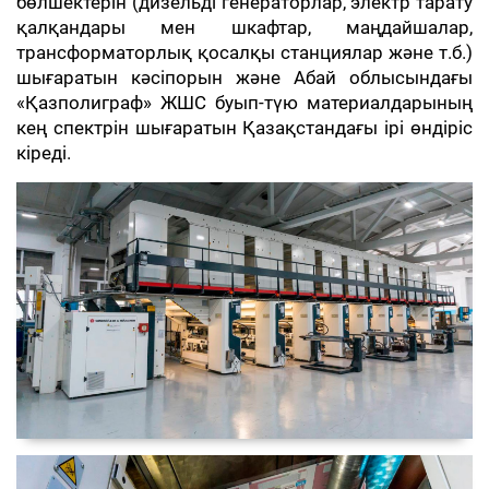
бөлшектерін (дизельді генераторлар, электр тарату
қалқандары мен шкафтар, маңдайшалар,
трансформаторлық қосалқы станциялар және т.б.)
шығаратын кәсіпорын және Абай облысындағы
«Қазполиграф» ЖШС буып-түю материалдарының
кең спектрін шығаратын Қазақстандағы ірі өндіріс
кіреді.