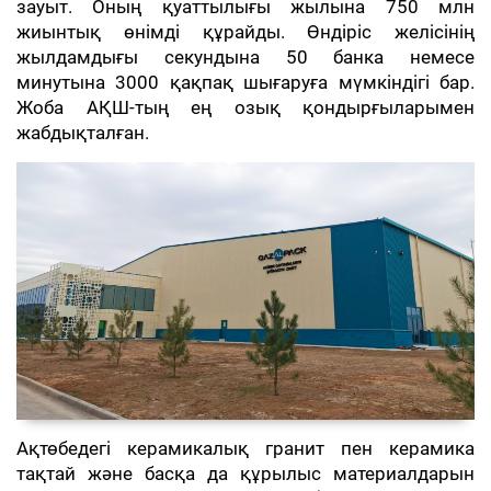
зауыт. Оның қуаттылығы жылына 750 млн
жиынтық өнімді құрайды. Өндіріс желісінің
жылдамдығы секундына 50 банка немесе
минутына 3000 қақпақ шығаруға мүмкіндігі бар.
Жоба АҚШ-тың ең озық қондырғыларымен
жабдықталған.
Ақтөбедегі керамикалық гранит пен керамика
тақтай және басқа да құрылыс материалдарын