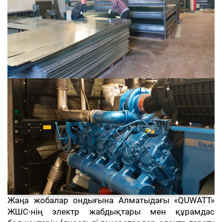
Жаңа жобалар ондығына Алматыдағы «QUWATT»
ЖШС-нің электр жабдықтары мен құрамдас