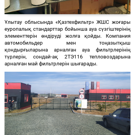
Ұлытау облысында «Қазтехфильтр» ЖШС жоғары
еуропалық стандарттар бойынша ауа сүзгіштерінің
элементтерін өндіруді жолға қойды. Компания
автомобильдер мен тоңазытқыш
қондырғыларына арналған ауа фильтрлерінің
түрлерін, сондай-ақ 2ТЭ116 тепловоздарына
арналған май фильтрлерін шығарады.