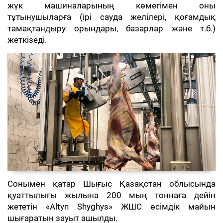
жүк машиналарының көмегімен оны
тұтынушыларға (ірі сауда желілері, қоғамдық
тамақтандыру орындары, базарлар және т.б.)
жеткізеді.
Сонымен қатар Шығыс Қазақстан облысында
қуаттылығы жылына 200 мың тоннаға дейін
жететін «Altyn Shyghys» ЖШС өсімдік майын
шығаратын зауыт ашылды.