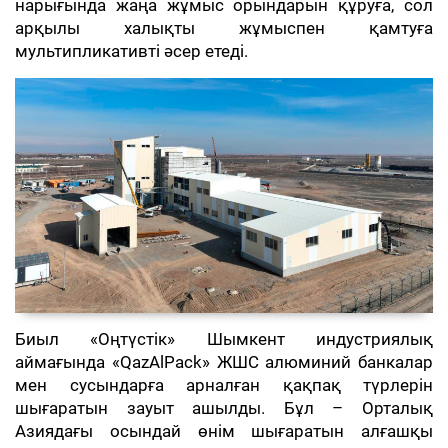
нарығында жаңа жұмыс орындарын құруға, сол
арқылы халықты жұмыспен қамтуға
мультипликативті әсер етеді.
Биыл «Оңтүстік» Шымкент индустриялық
аймағында «QazAlPack» ЖШС алюминий банкалар
мен сусындарға арналған қақпақ түрлерін
шығаратын зауыт ашылды. Бұл – Орталық
Азиядағы осындай өнім шығаратын алғашқы