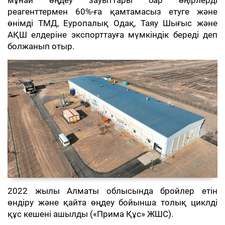
мұнай өңдеу зауыттары бар өңірлерді
реагенттермен 60%-ға қамтамасыз етуге және
өнімді ТМД, Еуропалық Одақ, Таяу Шығыс және
АҚШ елдеріне экспорттауға мүмкіндік береді деп
болжанып отыр.
2022 жылы Алматы облысында бройлер етін
өндіру және қайта өңдеу бойынша толық циклді
құс кешені ашылды («Прима Құс» ЖШС).