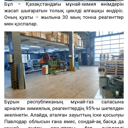
Бұл – Қазақстандағы мұнай-химия өнімдерін
жасап шығаратын толық циклді алғашқы өндіріс.
Оның қуаты – жылына 30 мың тонна реагенттер
мен қоспалар.
Бұрын республиканың мұнай-газ саласына
арналған химиялық реагенттердің 95%-ы шетелден
әкелінетін. Алайда, аталған зауыттың іске қосылуы
Павлодар облысын ғана емес, сондай-ақ басқа да