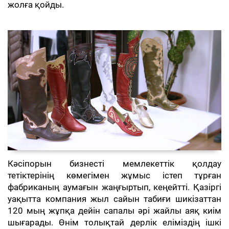
жолға қойды.
Кәсіпорын бизнесті мемлекеттік қолдау
тетіктерінің көмегімен жұмыс істеп тұрған
фабриканың аумағын жаңғыртып, кеңейтті. Қазіргі
уақытта компания жыл сайын табиғи шикізаттан
120 мың жұпқа дейін сапалы әрі жайлы аяқ киім
шығарады. Өнім толықтай дерлік еліміздің ішкі