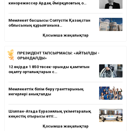
кинорежиссер Ардақ Әмірқұловтың о…
Мемлекет басшысы Солтүстік Қазақстан
облысының құрылғанына…
Қосымша жаңалықтар
ПРЕЗИДЕНТ ТАПСЫРМАСЫ: «АЙТЫЛДЫ -
ОРЫНДАЛДЫ»
12 өңірде 1 850 төсек-орынды қамтитын
оңалту орталықтарын с…
Мемлекеттік білім беру гранттарының
иегерлері анықталды
Шолпан-Атада Еуразиялық үкіметаралық
кеңестің отырысы өтті:…
Қосымша жаңалықтар