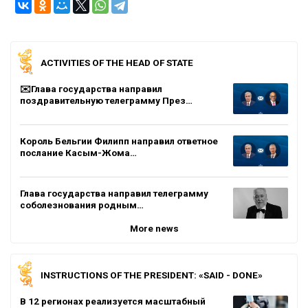
ACTIVITIES OF THE HEAD OF STATE
✉️Глава государства направил
поздравительную телеграмму През…
Король Бельгии Филипп направил ответное
послание Касым-Жома…
Глава государства направил телеграмму
соболезнования родным…
More news
INSTRUCTIONS OF THE PRESIDENT: «SAID - DONE»
В 12 регионах реализуется масштабный