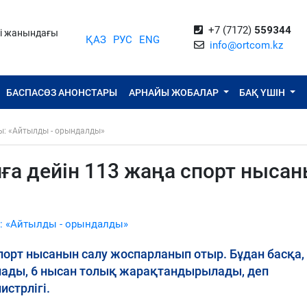
+7 (7172)
559344
ті жанындағы
ҚАЗ
РУС
ENG
info@ortcom.kz
БАСПАСӨЗ АНОНСТАРЫ
АРНАЙЫ ЖОБАЛАР
БАҚ ҮШІН
ы: «Айтылды - орындалды»
ға дейін 113 жаңа спорт ныса
: «Айтылды - орындалды»
порт нысанын салу жоспарланып отыр. Бұдан басқа,
ады, 6 нысан толық жарақтандырылады, деп
стрлігі.