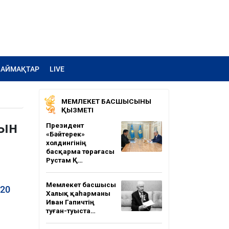
АЙМАҚТАР
LIVE
МЕМЛЕКЕТ БАСШЫСЫНЫҢ
ҚЫЗМЕТІ
нын
Президент
«Бәйтерек»
холдингінің
басқарма төрағасы
Рустам Қ…
Мемлекет басшысы
 20
Халық қаһарманы
Иван Гапичтің
туған-туыста…