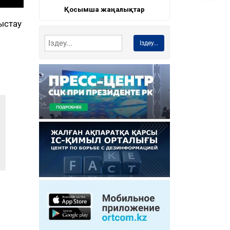
Қосымша жаңалықтар
ыстау
Іздеу...