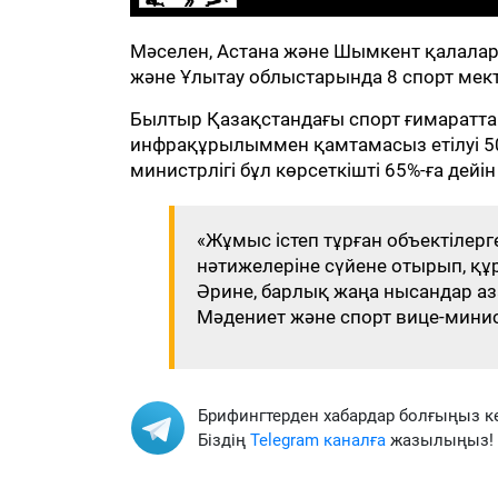
Мәселен, Астана және Шымкент қалалары
және Ұлытау облыстарында 8 спорт ме
Былтыр Қазақстандағы спорт ғимараттар
инфрақұрылыммен қамтамасыз етілуі 50%
министрлігі бұл көрсеткішті 65%-ға дейін
«Жұмыс істеп тұрған объектілер
нәтижелеріне сүйене отырып, құ
Әрине, барлық жаңа нысандар азам
Мәдениет және спорт вице-минис
Брифингтерден хабардар болғыңыз к
Біздің
Telegram каналға
жазылыңыз!