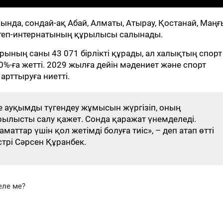
нда, сондай-ақ Абай, Алматы, Атырау, Қостанай, Маңғ
ктеп-интернатының құрылысы салынады.
ының саны 43 071 бірлікті құрады, ал халықтың спорт
-ға жетті. 2029 жылға дейін мәдениет және спорт
 арттыруға ниетті.
ге ауқымды түгендеу жұмысын жүргізіп, оның
рылысты салу қажет. Сонда қаражат үнемделеді.
аттар үшін қол жетімді болуға тиіс», – деп атап өтті
трі Сәрсен Құранбек.
еле ме?