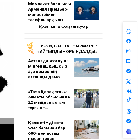
Мемлекет басшысы
Армения Премьер-
министрімен
телефон арқылы…
Қосымша жаңалықтар
ПРЕЗИДЕНТ ТАПСЫРМАСЫ:
«АЙТЫЛДЫ - ОРЫНДАЛДЫ»
Астанада жолаушы
мінген ұшқышсыз
әуе кемесінің
алғашқы демо…
«Таза Қазақстан»:
Алматы облысында
22 мыңнан астам
тұрғын т…
Қолжетімді орта:
жыл басынан бері
600-ден астам
нысан тексе…