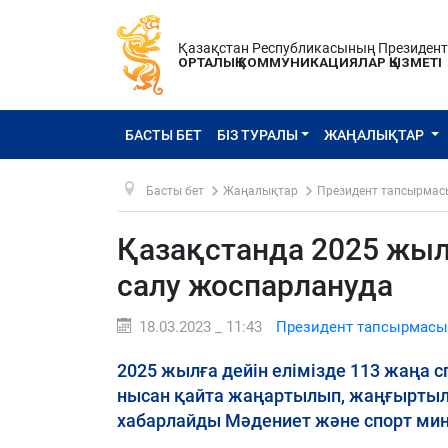
Қазақстан Республикасының Президен
ОРТАЛЫҚ КОММУНИКАЦИЯЛАР ҚЫЗМЕТІ
БАСТЫ БЕТ
БІЗ ТУРАЛЫ
ЖАҢАЛЫҚТАР
Басты бет
Жаңалықтар
Президент тапсырмас
Қазақстанда 2025 жыл
салу жоспарлануда
18.03.2023 _ 11:43
Президент тапсырмасы
2025 жылға дейін елімізде 113 жаңа с
нысан қайта жаңартылып, жаңғыртыл
хабарлайды Мәдениет және спорт мини