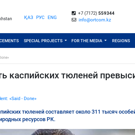
+7 (7172)
559344
ҚАЗ
РУС
ENG
akhstan
info@ortcom.kz
NCEMENTS
SPECIAL PROJECTS
FOR THE MEDIA
REGIONS
 Done»
сть каспийских тюленей превыс
dent: «Said - Done»
пийских тюленей составляет около 311 тысяч особей
иродных ресурсов РК.