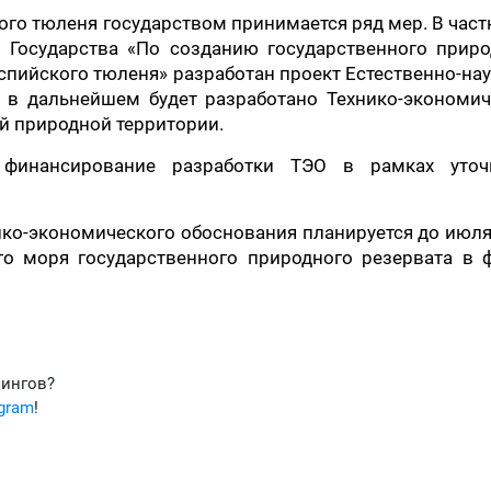
ого тюленя государством принимается ряд мер. В част
 Государства «По созданию государственного приро
спийского тюленя» разработан проект Естественно-на
 в дальнейшем будет разработано Технико-экономич
й природной территории.
финансирование разработки ТЭО в рамках уточ
нико-экономического обоснования планируется до июл
го моря государственного природного резервата в 
фингов?
egram
!