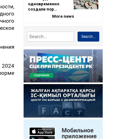
одновременно
ности,
создали пор…
дного
More news
учного
еское
Search...
нения
я 2024
форме