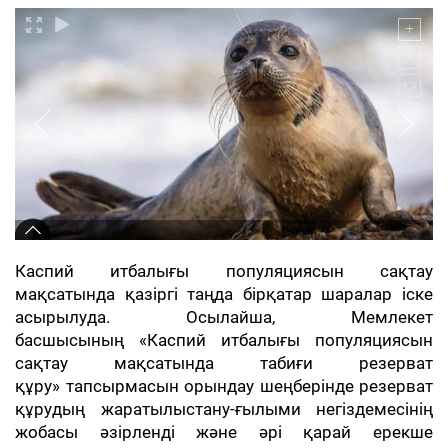
Каспий итбалығы популяциясын сақтау
мақсатында қазіргі таңда бірқатар шаралар іске
асырылуда. Осылайша, Мемлекет
басшысының «Каспий итбалығы популяциясын
сақтау мақсатында табиғи резерват
құру» тапсырмасын орындау шеңберінде резерват
құрудың жаратылыстану-ғылыми негіздемесінің
жобасы әзірленді және әрі қарай ерекше