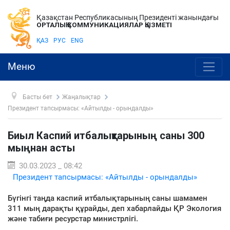
Қазақстан Республикасының Президенті жанындағы
ОРТАЛЫҚ КОММУНИКАЦИЯЛАР ҚЫЗМЕТІ
ҚАЗ
РУС
ENG
Меню
Басты бет
Жаңалықтар
Президент тапсырмасы: «Айтылды - орындалды»
Биыл Каспий итбалықтарының саны 300
мыңнан асты
30.03.2023 _ 08:42
Президент тапсырмасы: «Айтылды - орындалды»
Бүгінгі таңда каспий итбалықтарының саны шамамен
311 мың дарақты құрайды, деп хабарлайды ҚР Экология
және табиғи ресурстар министрлігі.