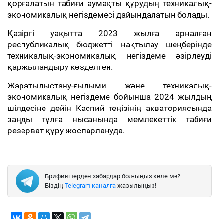
қорғалатын табиғи аумақты құрудың техникалық-
экономикалық негіздемесі дайындалатын болады.
Қазіргі уақытта 2023 жылға арналған
республикалық бюджетті нақтылау шеңберінде
техникалық-экономикалық негіздеме әзірлеуді
қаржыландыру көзделген.
Жаратылыстану-ғылыми және техникалық-
экономикалық негіздеме бойынша 2024 жылдың
шілдесіне дейін Каспий теңізінің акваториясында
заңды тұлға нысанында мемлекеттік табиғи
резерват құру жоспарлануда.
Брифингтерден хабардар болғыңыз келе ме?
Біздің
Telegram каналға
жазылыңыз!