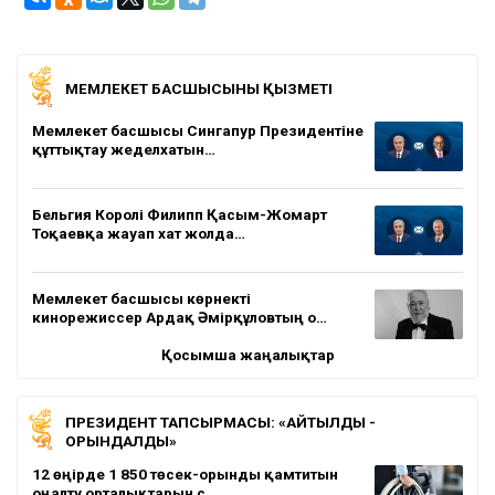
МЕМЛЕКЕТ БАСШЫСЫНЫҢ ҚЫЗМЕТІ
Мемлекет басшысы Сингапур Президентіне
құттықтау жеделхатын…
Бельгия Королі Филипп Қасым-Жомарт
Тоқаевқа жауап хат жолда…
Мемлекет басшысы көрнекті
кинорежиссер Ардақ Әмірқұловтың о…
Қосымша жаңалықтар
ПРЕЗИДЕНТ ТАПСЫРМАСЫ: «АЙТЫЛДЫ -
ОРЫНДАЛДЫ»
12 өңірде 1 850 төсек-орынды қамтитын
оңалту орталықтарын с…