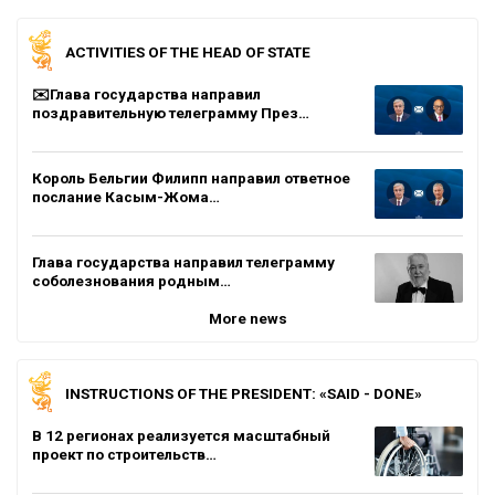
ACTIVITIES OF THE HEAD OF STATE
✉️Глава государства направил
поздравительную телеграмму През…
Король Бельгии Филипп направил ответное
послание Касым-Жома…
Глава государства направил телеграмму
соболезнования родным…
More news
INSTRUCTIONS OF THE PRESIDENT: «SAID - DONE»
В 12 регионах реализуется масштабный
проект по строительств…