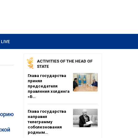
LIVE
ACTIVITIES OF THE HEAD OF
STATE
Глава государства
принял
председателя
правления холдинга
«Б…
Глава государства
торию
направил
телеграмму
соболезнования
ской
родным…