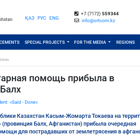
+7 (7172)
559344
ҚАЗ
РУС
ENG
akhstan
info@ortcom.kz
NCEMENTS
SPECIAL PROJECTS
FOR THE MEDIA
REGIONS
 Done»
тарная помощь прибыла в
 Балх
dent: «Said - Done»
ублики Казахстан Касым-Жомарта Токаева на терри
 (провинция Балх, Афганистан) прибыла очередная
омощи для пострадавших от землетрясения в афган