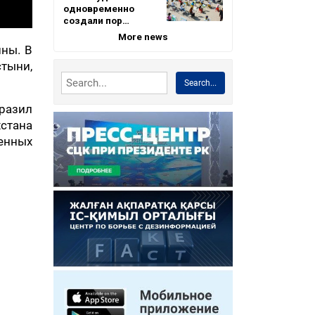
одновременно
создали пор…
More news
нны. В
стыни,
Search...
разил
хстана
енных