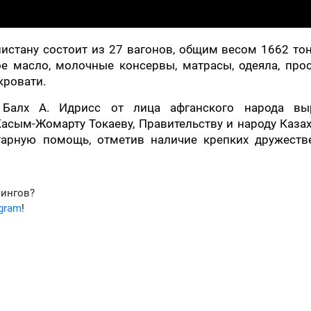
нистану состоит из 27 вагонов, общим весом 1662 то
ое масло, молочные консервы, матрасы, одеяла, про
кровати.
и Балх А. Идрисс от лица афганского народа вы
Касым-Жомарту Токаеву, Правительству и народу Каза
тарную помощь, отметив наличие крепких дружеств
фингов?
egram
!