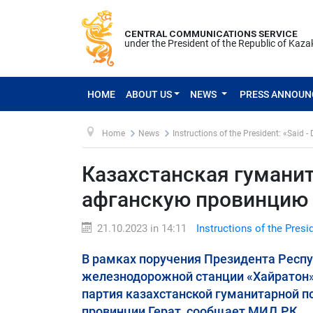
CENTRAL COMMUNICATIONS SERVICE
under the President of the Republic of Kaz
HOME
ABOUT US
NEWS
PRESS ANNOU
Home
News
Instructions of the President: «Said -
Казахстанская гумани
афганскую провинцию
21.10.2023 in 14:11
Instructions of the Presi
В рамках поручения Президента Респ
железнодорожной станции «Хайратон»
партия казахстанской гуманитарной п
провинции Герат, сообщает МИД РК.