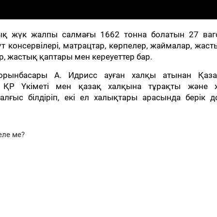
лық жүк жалпы салмағы 1662 тонна болатын 27 ваг
сүт консервілері, матрацтар, көрпелер, жаймалар, жаст
, жастық қаптары мен кереуеттер бар.
орынбасары А. Идрисс ауған халқы атынан Қаза
, ҚР Үкіметі мен қазақ халқына тұрақты және 
алғыс білдіріп, екі ел халықтары арасында берік д
еле ме?