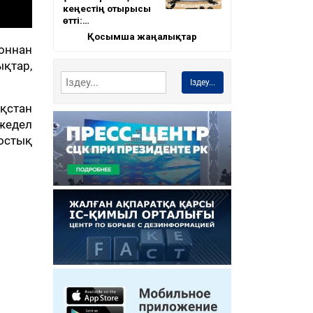
кеңестің отырысы
өтті:…
Қосымша жаңалықтар
оннан
ықтар,
Іздеу...
қстан
жедел
остық