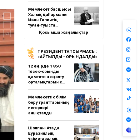
Мемлекет басшысы
Халық қаһарманы
Иван Гапичтің
туған-туыста…
Қосымша жаңалықтар
ПРЕЗИДЕНТ ТАПСЫРМАСЫ:
«АЙТЫЛДЫ - ОРЫНДАЛДЫ»
12 өңірде 1 850
төсек-орынды
қамтитын оңалту
орталықтарын с…
Мемлекеттік білім
беру гранттарының
иегерлері
анықталды
Шолпан-Атада
Еуразиялық
үкіметаралық