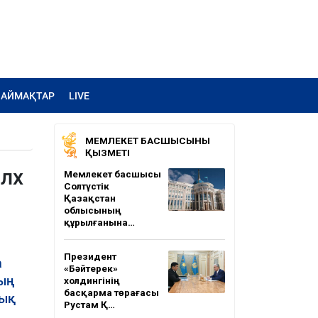
АЙМАҚТАР
LIVE
МЕМЛЕКЕТ БАСШЫСЫНЫҢ
ҚЫЗМЕТІ
лх
Мемлекет басшысы
Солтүстік
Қазақстан
облысының
құрылғанына…
Президент
а
«Бәйтерек»
ның
холдингінің
басқарма төрағасы
лық
Рустам Қ…