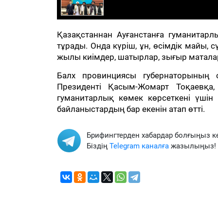
Қазақстаннан Ауғанстанға гуманитар
тұрады. Онда күріш, ұн, өсімдік майы, 
жылы киімдер, шатырлар, зығыр маталар
Балх провинциясы губернаторының 
Президенті Қасым-Жомарт Тоқаевқа
гуманитарлық көмек көрсеткені үшін 
байланыстардың бар екенін атап өтті.
Брифингтерден хабардар болғыңыз к
Біздің
Telegram каналға
жазылыңыз!