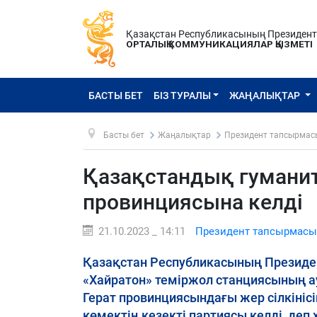
Қазақстан Республикасының Президен
ОРТАЛЫҚ КОММУНИКАЦИЯЛАР ҚЫЗМЕТІ
БАСТЫ БЕТ
БІЗ ТУРАЛЫ
ЖАҢАЛЫҚТАР
Басты бет
Жаңалықтар
Президент тапсырмас
Қазақстандық гумани
провинциясына келді
21.10.2023 _ 14:11
Президент тапсырмасы
Қазақстан Республикасының Президе
«Хайратон» теміржол станциясының а
Герат провинциясындағы жер сілкіні
көмектің кезекті партиясы келді, деп