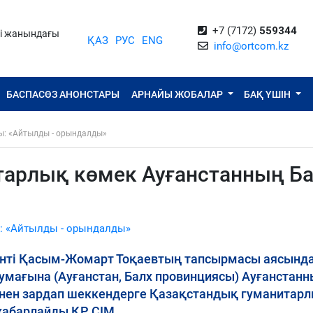
+7 (7172)
559344
ті жанындағы
ҚАЗ
РУС
ENG
info@ortcom.kz
БАСПАСӨЗ АНОНСТАРЫ
АРНАЙЫ ЖОБАЛАР
БАҚ ҮШІН
ы: «Айтылды - орындалды»
тарлық көмек Ауғанстанның Ба
: «Айтылды - орындалды»
нті Қасым-Жомарт Тоқаевтың тапсырмасы аясынд
умағына (Ауғанстан, Балх провинциясы) Ауғанстан
сінен зардап шеккендерге Қазақстандық гуманитар
 хабарлайды ҚР СІМ.