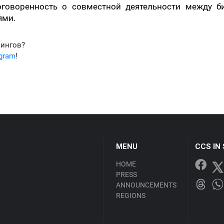
оговоренность о совместной деятельности между би
ями.
фингов?
egram
!
MENU
CCS IN
HOME
PRESS
ANNOUNCEMENTS
REGIONS