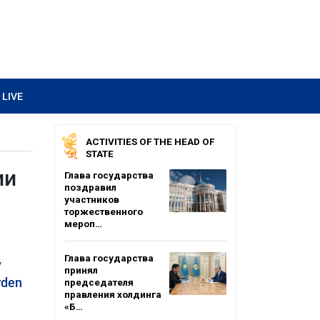
LIVE
ACTIVITIES OF THE HEAD OF
STATE
ии
Глава государства
поздравил
участников
торжественного
мероп…
Глава государства
v
принял
rden
председателя
правления холдинга
«Б…