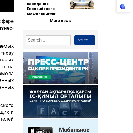
заседание
Евразийского
межправитель…
More news
сфере
изнес-
Search...
аемых
гнозу
тяных
нт на
омола
енных
анных
ского
щих и
телей