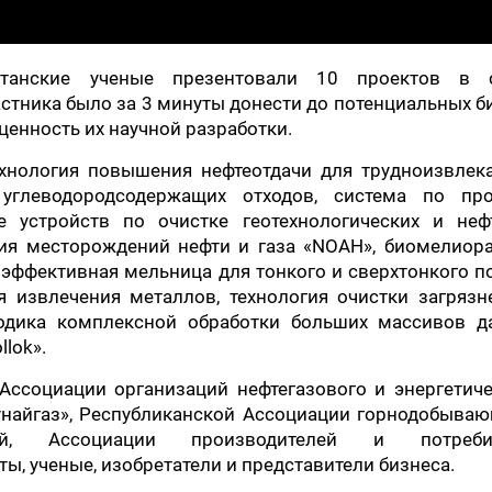
танские ученые презентовали 10 проектов в 
стника было за 3 минуты донести до потенциальных б
енность их научной разработки.
ехнология повышения нефтеотдачи для трудноизвлек
 углеводородсодержащих отходов, система по про
 устройств по очистке геотехнологических и неф
ия месторождений нефти и газа «NOAH», биомелиора
эффективная мельница для тонкого и сверхтонкого п
я извлечения металлов, технология очистки загрязн
одика комплексной обработки больших массивов д
lok».
Ассоциации организаций нефтегазового и энергетиче
найгаз», Республиканской Ассоциации горнодобываю
ятий, Ассоциации производителей и потреби
ы, ученые, изобретатели и представители бизнеса.