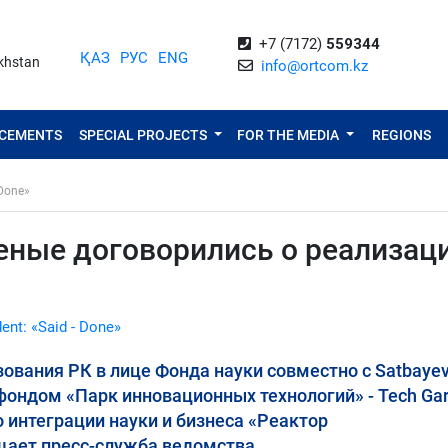
+7 (7172)
559344
ҚАЗ
РУС
ENG
akhstan
info@ortcom.kz
NCEMENTS
SPECIAL PROJECTS
FOR THE MEDIA
REGIONS
 Done»
еные договорились о реализац
dent: «Said - Done»
ования РК в лице Фонда науки совместно с Satbaye
фондом «Парк инновационных технологий» - Tech Ga
 интеграции науки и бизнеса «Реактор
щает пресс-служба ведомства.