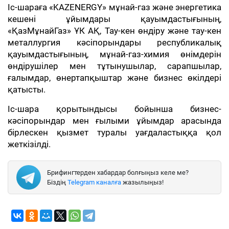
Іс-шараға «KAZENERGY» мұнай-газ және энергетика
кешені ұйымдары қауымдастығының,
«ҚазМұнайГаз» ҰК АҚ, Тау-кен өндіру және тау-кен
металлургия кәсіпорындары республикалық
қауымдастығының, мұнай-газ-химия өнімдерін
өндірушілер мен тұтынушылар, сарапшылар,
ғалымдар, өнертапқыштар және бизнес өкілдері
қатысты.
Іс-шара қорытындысы бойынша бизнес-
кәсіпорындар мен ғылыми ұйымдар арасында
бірлескен қызмет туралы уағдаластыққа қол
жеткізілді.
Брифингтерден хабардар болғыңыз келе ме?
Біздің
Telegram каналға
жазылыңыз!