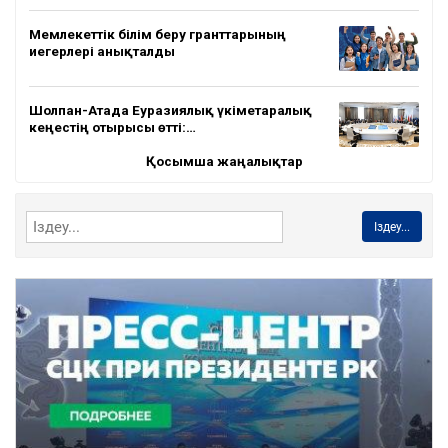
Мемлекеттік білім беру гранттарының
иегерлері анықталды
Шолпан-Атада Еуразиялық үкіметаралық
кеңестің отырысы өтті:…
Қосымша жаңалықтар
Іздеу...