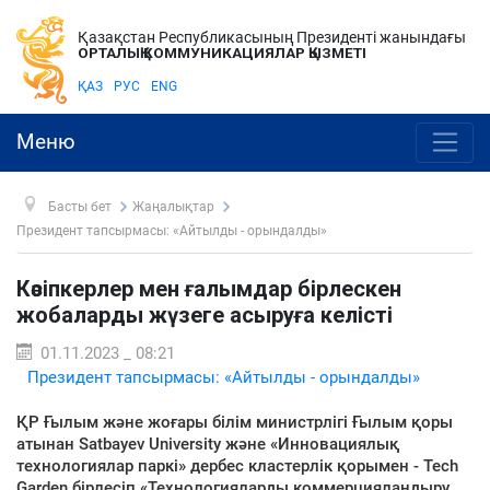
Қазақстан Республикасының Президенті жанындағы
ОРТАЛЫҚ КОММУНИКАЦИЯЛАР ҚЫЗМЕТІ
ҚАЗ
РУС
ENG
Меню
Басты бет
Жаңалықтар
Президент тапсырмасы: «Айтылды - орындалды»
Кәсіпкерлер мен ғалымдар бірлескен
жобаларды жүзеге асыруға келісті
01.11.2023 _ 08:21
Президент тапсырмасы: «Айтылды - орындалды»
ҚР Ғылым және жоғары білім министрлігі Ғылым қоры
атынан Satbayev University және «Инновациялық
технологиялар паркі» дербес кластерлік қорымен - Tech
Garden бірлесіп «Технологияларды коммерцияландыру