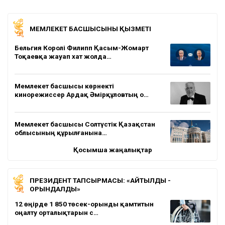
МЕМЛЕКЕТ БАСШЫСЫНЫҢ ҚЫЗМЕТІ
Бельгия Королі Филипп Қасым-Жомарт
Тоқаевқа жауап хат жолда…
Мемлекет басшысы көрнекті
кинорежиссер Ардақ Әмірқұловтың о…
Мемлекет басшысы Солтүстік Қазақстан
облысының құрылғанына…
Қосымша жаңалықтар
ПРЕЗИДЕНТ ТАПСЫРМАСЫ: «АЙТЫЛДЫ -
ОРЫНДАЛДЫ»
12 өңірде 1 850 төсек-орынды қамтитын
оңалту орталықтарын с…