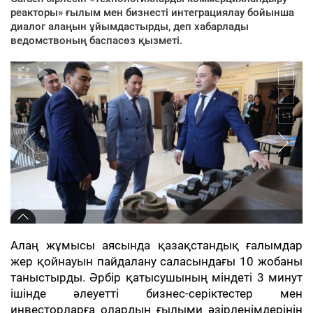
реакторы» ғылым мен бизнесті интеграциялау бойынша
диалог алаңын ұйымдастырды, деп хабарлады
ведомствоның баспасөз қызметі.
Алаң жұмысы аясында қазақстандық ғалымдар
жер қойнауын пайдалану саласындағы 10 жобаны
таныстырды. Әрбір қатысушының міндеті 3 минут
ішінде әлеуетті бизнес-серіктестер мен
инвесторларға олардың ғылыми әзірленімдерінің