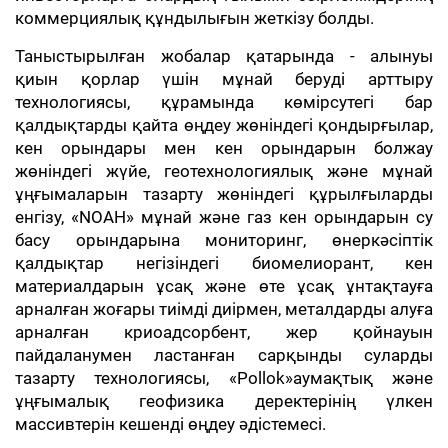
коммерциялық құндылығын жеткізу болды.
Таныстырылған жобалар қатарында - алынуы
қиын қорлар үшін мұнай беруді арттыру
технологиясы, құрамында көмірсутегі бар
қалдықтарды қайта өңдеу жөніндегі қондырғылар,
кен орындары мен кен орындарын болжау
жөніндегі жүйе, геотехнологиялық және мұнай
ұңғымаларын тазарту жөніндегі құрылғыларды
енгізу, «NOAH» мұнай және газ кен орындарын су
басу орындарына мониторинг, өнеркәсіптік
қалдықтар негізіндегі биомелиорант, кен
материалдарын ұсақ және өте ұсақ ұнтақтауға
арналған жоғары тиімді диірмен, металдарды алуға
арналған криоадсорбент, жер қойнауын
пайдаланумен ластанған сарқынды суларды
тазарту технологиясы, «Pollok»аумақтық және
ұңғымалық геофизика деректерінің үлкен
массивтерін кешенді өңдеу әдістемесі.