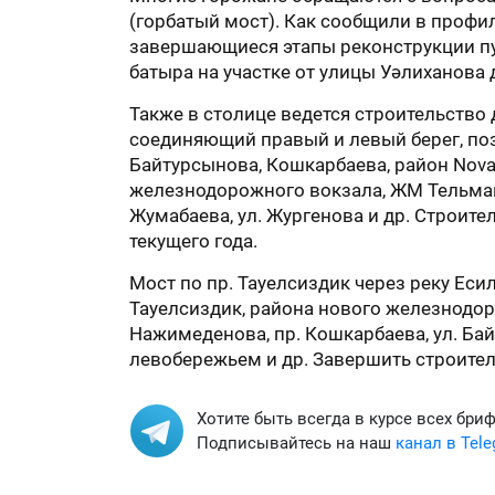
(горбатый мост). Как сообщили в профи
завершающиеся этапы реконструкции пу
батыра на участке от улицы Уәлиханова 
Также в столице ведется строительство 
соединяющий правый и левый берег, поз
Байтурсынова, Кошкарбаева, район Nova
железнодорожного вокзала, ЖМ Тельма
Жумабаева, ул. Жургенова и др. Строит
текущего года.
Мост по пр. Тауелсиздик через реку Еси
Тауелсиздик, района нового железнодоро
Нажимеденова, пр. Кошкарбаева, ул. Бай
левобережьем и др. Завершить строител
Хотите быть всегда в курсе всех бри
Подписывайтесь на наш
канал в Tel