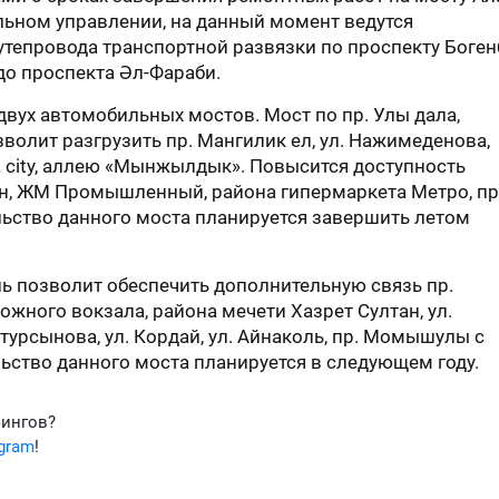
льном управлении, на данный момент ведутся
тепровода транспортной развязки по проспекту Боген
до проспекта Әл-Фараби.
двух автомобильных мостов. Мост по пр. Улы дала,
волит разгрузить пр. Мангилик ел, ул. Нажимеденова,
 city, аллею «Мынжылдык». Повысится доступность
н, ЖМ Промышленный, района гипермаркета Метро, пр
ельство данного моста планируется завершить летом
ль позволит обеспечить дополнительную связь пр.
жного вокзала, района мечети Хазрет Султан, ул.
турсынова, ул. Кордай, ул. Айнаколь, пр. Момышулы с
ьство данного моста планируется в следующем году.
фингов?
egram
!