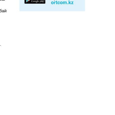
бай
.