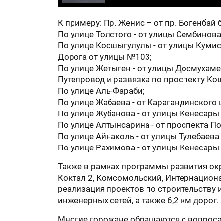
К примеру: Пр. Женис – от пр. Богенбай 
По улице Толстого - от улицы Сембинова
По улице Косшыгулулы - от улицы Кумис
Дорога от улицы №103;
По улице Жетыген - от улицы Досмухаме
Путепровод и развязка по проспекту Ко
По улице Аль-Фараби;
По улице Жабаева - от Карагандинского
По улице Жубанова - от улицы Кенесары 
По улице Алтынсарина - от проспекта П
По улице Айнаколь - от улицы Тулебаева
По улице Рахимова - от улицы Кенесары
Также в рамках программы развития окр
Коктал 2, Комсомольский, Интернациона
реализация проектов по строительству и
инженерных сетей, а также 6,2 км дорог.
Многие горожане обращаются с вопроса