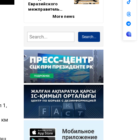
Евразийского
межправитель…
More news
Search...
 1,
1 км
лаш