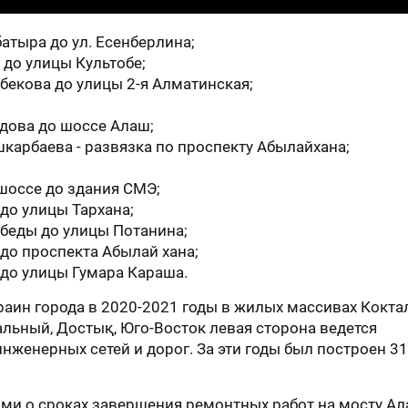
батыра до ул. Есенберлина;
 до улицы Культобе;
бекова до улицы 2-я Алматинская;
дова до шоссе Алаш;
шкарбаева - развязка по проспекту Абылайхана;
 шоссе до здания СМЭ;
до улицы Тархана;
обеды до улицы Потанина;
 до проспекта Абылай хана;
 до улицы Гумара Караша.
аин города в 2020-2021 годы в жилых массивах Коктал
льный, Достық, Юго-Восток левая сторона ведется
нженерных сетей и дорог. За эти годы был построен 3
ми о сроках завершения ремонтных работ на мосту А