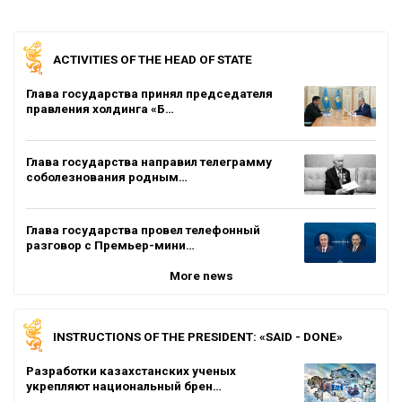
ACTIVITIES OF THE HEAD OF STATE
Глава государства принял председателя
правления холдинга «Б…
Глава государства направил телеграмму
соболезнования родным…
Глава государства провел телефонный
разговор с Премьер-мини…
More news
INSTRUCTIONS OF THE PRESIDENT: «SAID - DONE»
Разработки казахстанских ученых
укрепляют национальный брен…