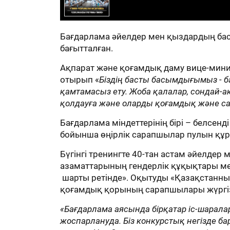
Бағдарлама әйелдер мен қыздардың бас
бағытталған.
Ақпарат және қоғамдық даму вице-мини
отырып «
Біздің басты басымдығымыз - ба
қамтамасыз ету. Жоба қалалар, сондай-
қолдауға және оларды қоғамдық және саяс
Бағдарлама міндеттерінің бірі – белсен
бойынша өңірлік сарапшылар пулын құр
Бүгінгі тренингте 40-тан астам әйелде
азаматтарының гендерлік құқықтары мен
шарты ретінде». Оқытуды «Қазақстанның
қоғамдық қорының сарапшылары жүргіз
«Бағдарлама аясында бірқатар іс-шарала
жоспарлануда. Біз конкурстық негізде б