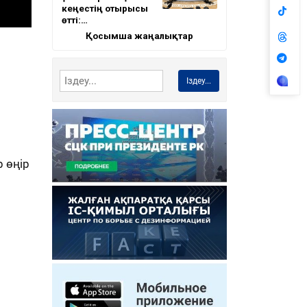
кеңестің отырысы
өтті:…
Қосымша жаңалықтар
Іздеу...
р өңір