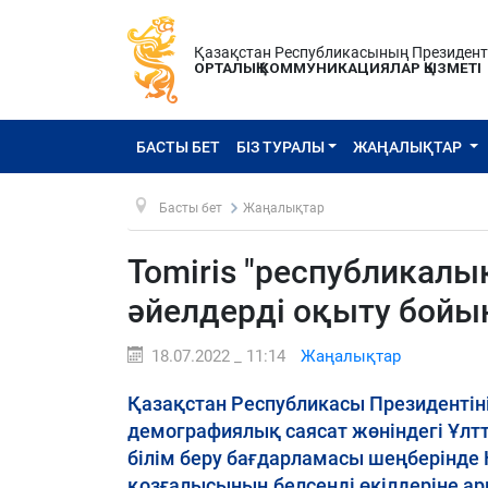
Қазақстан Республикасының Президен
ОРТАЛЫҚ КОММУНИКАЦИЯЛАР ҚЫЗМЕТІ
БАСТЫ БЕТ
БІЗ ТУРАЛЫ
ЖАҢАЛЫҚТАР
Басты бет
Жаңалықтар
Tomiris "республикал
әйелдерді оқыту бойы
18.07.2022 _ 11:14
Жаңалықтар
Қазақстан Республикасы Президентін
демографиялық саясат жөніндегі Ұлт
білім беру бағдарламасы шеңберінде 
қозғалысының белсенді өкілдеріне ар