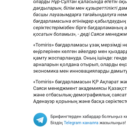
оларды Нұр-Сұлтан қаласында өтетін оқ
дағдыларын, білім мен құзыреттілікті да
басшы лауазымдарға тағайындалуға неме
бағдарламасына өтінімдер қабылдаудың
серіктестерімізбен бірге бағдарламаның 
қосатын боламыз», - деді Саяси менедж
«Tomiris» бағдарламасы ұзақ мерзімді н
өңірлерінен келген әйелдер мен қызда
қамту жоспарлануда. Оның ішінде: генд
арналарын қолдана отырып, оларды еңсе
экономика мен инновацияларды дамыту
«Tomiris» бағдарламасын ҚР Ақпарат ж
Саяси менеджмент академиясы Қазақста
және отбасылық-демографиялық саясат 
Аденауэр қорының және басқа серіктес
Брифингтерден хабардар болғыңыз к
Біздің
Telegram каналға
жазылыңыз!