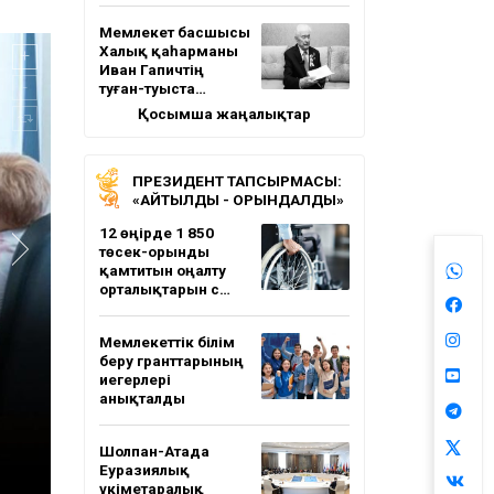
Мемлекет басшысы
Халық қаһарманы
Иван Гапичтің
туған-туыста…
Қосымша жаңалықтар
ПРЕЗИДЕНТ ТАПСЫРМАСЫ:
«АЙТЫЛДЫ - ОРЫНДАЛДЫ»
12 өңірде 1 850
төсек-орынды
қамтитын оңалту
орталықтарын с…
Мемлекеттік білім
беру гранттарының
иегерлері
анықталды
Шолпан-Атада
Еуразиялық
үкіметаралық