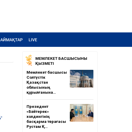
АЙМАҚТАР
LIVE
МЕМЛЕКЕТ БАСШЫСЫНЫҢ
ҚЫЗМЕТІ
Мемлекет басшысы
Солтүстік
Қазақстан
облысының
құрылғанына…
Президент
«Бәйтерек»
-
холдингінің
басқарма төрағасы
Рустам Қ…