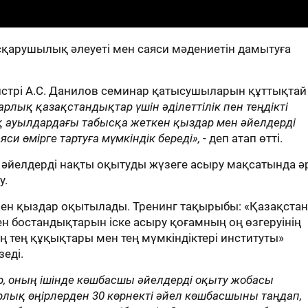
қарушылық әлеуеті мен саяси мәдениетін дамытуға
стрі А.С. Данилов семинар қатысушыларын құттықтай
рлық қазақстандықтар үшін әділеттілік пен теңдікті
ақ ауылдардағы табысқа жеткен қыздар мен әйелдерді
и өмірге тартуға мүмкіндік береді»,
- деп атап өтті.
ді әйелдерді нақты оқытуды жүзеге асыру мақсатында ә
у.
р мен қыздар оқытылады. Тренинг тақырыбы: «Қазақстан
 бостандықтарын іске асыру қоғамның оң өзгеруінің
 тең құқықтары мен тең мүмкіндіктері институты»
еді.
р, оның ішінде көшбасшы әйелдерді оқыту жобасы
арлық өңірлерден 30 көрнекті әйел көшбасшыны таңдап,