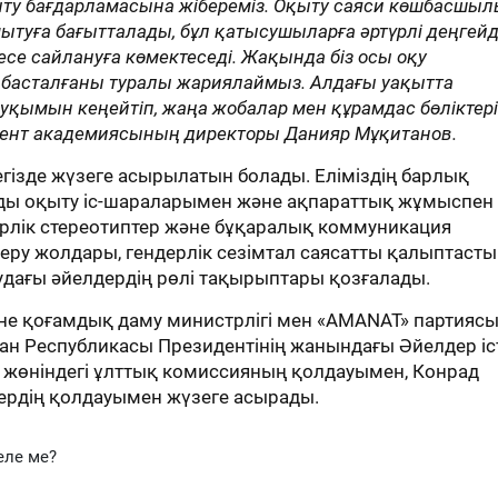
ыту бағдарламасына жібереміз. Оқыту саяси көшбасшы
мытуға бағытталады, бұл қатысушыларға әртүрлі деңгейд
се сайлануға көмектеседі. Жақында біз осы оқу
 басталғаны туралы жариялаймыз. Алдағы уақытта
ауқымын кеңейтіп, жаңа жобалар мен құрамдас бөліктер
мент академиясының директоры Данияр Мұқитанов.
егізде жүзеге асырылатын болады. Еліміздің барлық
рды оқыту іс-шараларымен және ақпараттық жұмыспен
ерлік стереотиптер және бұқаралық коммуникация
ру жолдары, гендерлік сезімтал саясатты қалыптасты
дағы әйелдердің рөлі тақырыптары қозғалады.
әне қоғамдық даму министрлігі мен «AMANAT» партияс
н Республикасы Президентінің жанындағы Әйелдер іс
жөніндегі ұлттық комиссияның қолдауымен, Конрад
тердің қолдауымен жүзеге асырады.
еле ме?