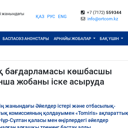
+7 (7172)
559344
ті жанындағы
ҚАЗ
РУС
ENG
info@ortcom.kz
БАСПАСӨЗ АНОНСТАРЫ
АРНАЙЫ ЖОБАЛАР
БАҚ ҮШІН
ық бағдарламасы көшбасшы
нша жобаны іске асыруда
ің жанындағы Әйелдер істері және отбасылық-
тық комиссияның қолдауымен «Tomiris» ақпараттық
Нұр-Сұлтан қаласы мен өңірлердегі әйелдер
налған алғашқы тренинг бастау алды.