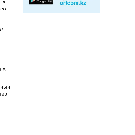
лық
егі
ін
ру,
ының
тері