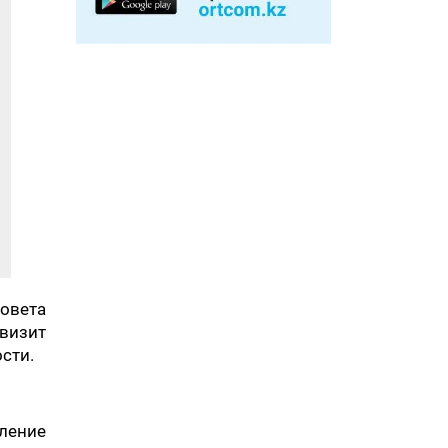
овета
визит
сти.
ление