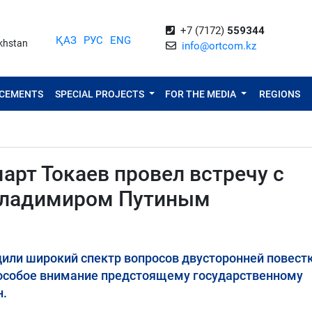
+7 (7172)
559344
ҚАЗ
РУС
ENG
akhstan
info@ortcom.kz
NCEMENTS
SPECIAL PROJECTS
FOR THE MEDIA
REGIONS
рт Токаев провел встречу с
Владимиром Путиным
удили широкий спектр вопросов двусторонней повест
 особое внимание предстоящему государственному
н.