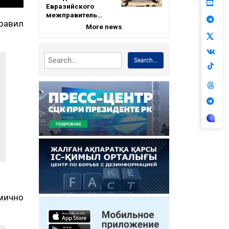
Евразийского
межправитель…
равил
More news
Search...
амично