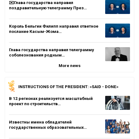
✉️Глава государства направил
поздравительную телеграмму През…
Король Бельгии Филипп направил ответное
послание Касым-Жома…
Глава государства направил телеграмму
соболезнования родным…
More news
INSTRUCTIONS OF THE PRESIDENT: «SAID - DONE»
В 12 регионах реализуется масштабный
проект по строительств…
Известны имена обладателей
государственных образовательных…