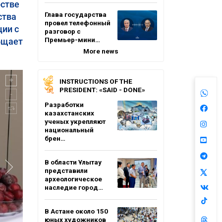
рстве
Глава государства
ства
провел телефонный
ции с
разговор с
Премьер-мини…
бщает
More news
INSTRUCTIONS OF THE
PRESIDENT: «SAID - DONE»
Разработки
казахстанских
ученых укрепляют
национальный
брен…
В области Ұлытау
представили
археологическое
наследие город…
В Астане около 150
юных художников