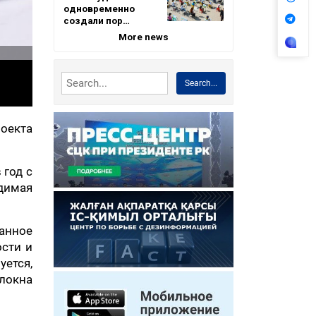
одновременно
создали пор…
More news
Search...
оекта
 год с
димая
анное
сти и
уется,
олокна