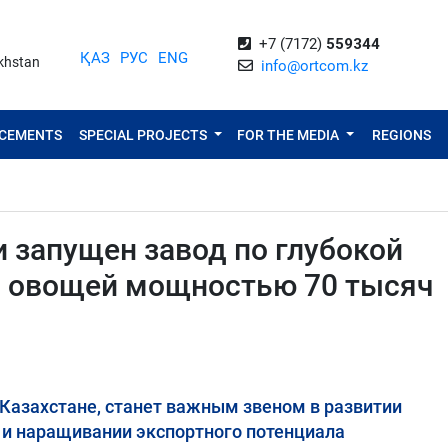
+7 (7172)
559344
ҚАЗ
РУС
ENG
akhstan
info@ortcom.kz
NCEMENTS
SPECIAL PROJECTS
FOR THE MEDIA
REGIONS
 запущен завод по глубокой
и овощей мощностью 70 тысяч
Казахстане, станет важным звеном в развитии
 наращивании экспортного потенциала