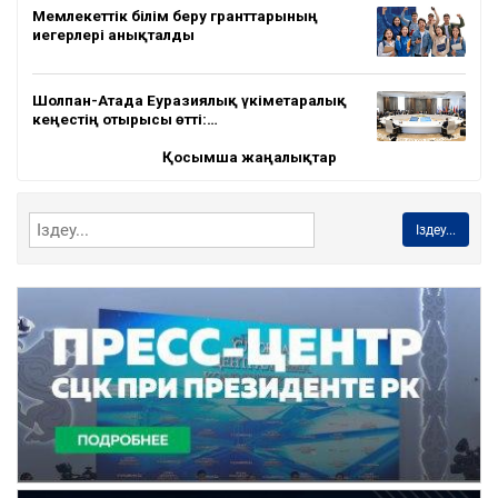
Мемлекеттік білім беру гранттарының
иегерлері анықталды
Шолпан-Атада Еуразиялық үкіметаралық
кеңестің отырысы өтті:…
Қосымша жаңалықтар
Іздеу...