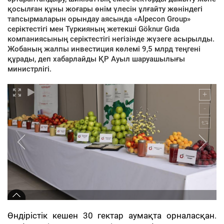
қосылған құны жоғары өнім үлесін ұлғайту жөніндегі
тапсырмаларын орындау аясында «Alpecon Group»
серіктестігі мен Түркияның жетекші Göknur Gıda
компаниясының серіктестігі негізінде жүзеге асырылды.
Жобаның жалпы инвестиция көлемі 9,5 млрд теңгені
құрады, деп хабарлайды ҚР Ауыл шаруашылығы
министрлігі.
Өндірістік кешен 30 гектар аумақта орналасқан.