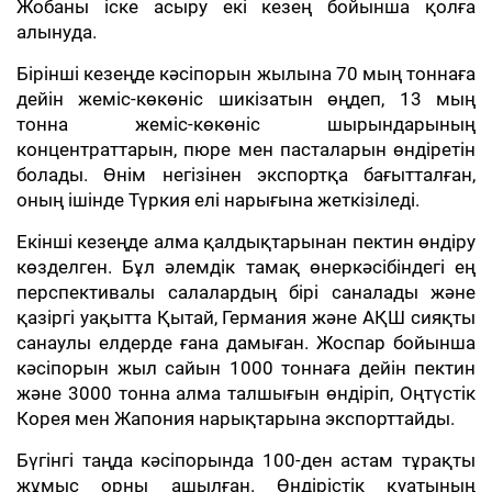
Жобаны іске асыру екі кезең бойынша қолға
алынуда.
Бірінші кезеңде кәсіпорын жылына 70 мың тоннаға
дейін жеміс-көкөніс шикізатын өңдеп, 13 мың
тонна жеміс-көкөніс шырындарының
концентраттарын, пюре мен пасталарын өндіретін
болады. Өнім негізінен экспортқа бағытталған,
оның ішінде Түркия елі нарығына жеткізіледі.
Екінші кезеңде алма қалдықтарынан пектин өндіру
көзделген. Бұл әлемдік тамақ өнеркәсібіндегі ең
перспективалы салалардың бірі саналады және
қазіргі уақытта Қытай, Германия және АҚШ сияқты
санаулы елдерде ғана дамыған. Жоспар бойынша
кәсіпорын жыл сайын 1000 тоннаға дейін пектин
және 3000 тонна алма талшығын өндіріп, Оңтүстік
Корея мен Жапония нарықтарына экспорттайды.
Бүгінгі таңда кәсіпорында 100-ден астам тұрақты
жұмыс орны ашылған. Өндірістік қуатының