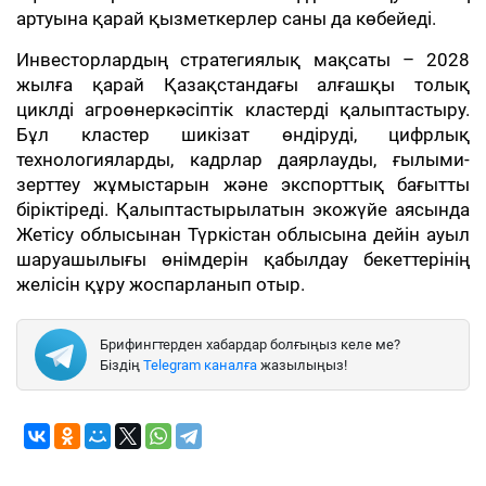
артуына қарай қызметкерлер саны да көбейеді.
Инвесторлардың стратегиялық мақсаты – 2028
жылға қарай Қазақстандағы алғашқы толық
циклді агроөнеркәсіптік кластерді қалыптастыру.
Бұл кластер шикізат өндіруді, цифрлық
технологияларды, кадрлар даярлауды, ғылыми-
зерттеу жұмыстарын және экспорттық бағытты
біріктіреді. Қалыптастырылатын экожүйе аясында
Жетісу облысынан Түркістан облысына дейін ауыл
шаруашылығы өнімдерін қабылдау бекеттерінің
желісін құру жоспарланып отыр.
Брифингтерден хабардар болғыңыз келе ме?
Біздің
Telegram каналға
жазылыңыз!