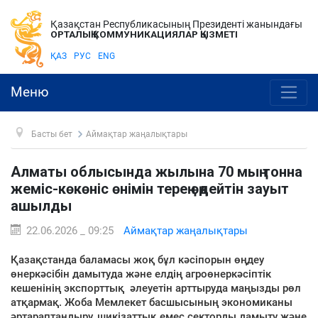
Қазақстан Республикасының Президенті жанындағы
ОРТАЛЫҚ КОММУНИКАЦИЯЛАР ҚЫЗМЕТІ
ҚАЗ
РУС
ENG
Меню
Басты бет
Аймақтар жаңалықтары
Алматы облысында жылына 70 мың тонна
жеміс-көкөніс өнімін терең өңдейтін зауыт
ашылды
22.06.2026 _ 09:25
Аймақтар жаңалықтары
Қазақстанда баламасы жоқ бұл кәсіпорын өңдеу
өнеркәсібін дамытуда және елдің агроөнеркәсіптік
кешенінің экспорттық әлеуетін арттыруда маңызды рөл
атқармақ. Жоба Мемлекет басшысының экономиканы
әртараптандыру, шикізаттық емес секторды дамыту және