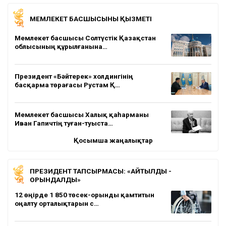
МЕМЛЕКЕТ БАСШЫСЫНЫҢ ҚЫЗМЕТІ
Мемлекет басшысы Солтүстік Қазақстан
облысының құрылғанына…
Президент «Бәйтерек» холдингінің
басқарма төрағасы Рустам Қ…
Мемлекет басшысы Халық қаһарманы
Иван Гапичтің туған-туыста…
Қосымша жаңалықтар
ПРЕЗИДЕНТ ТАПСЫРМАСЫ: «АЙТЫЛДЫ -
ОРЫНДАЛДЫ»
12 өңірде 1 850 төсек-орынды қамтитын
оңалту орталықтарын с…