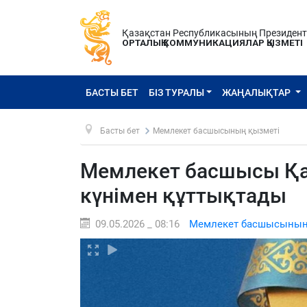
Қазақстан Республикасының Президен
ОРТАЛЫҚ КОММУНИКАЦИЯЛАР ҚЫЗМЕТІ
БАСТЫ БЕТ
БІЗ ТУРАЛЫ
ЖАҢАЛЫҚТАР
Басты бет
Мемлекет басшысының қызметі
Мемлекет басшысы Қа
күнімен құттықтады
09.05.2026 _ 08:16
Мемлекет басшысының