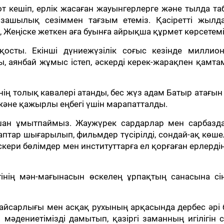
от кешіп, ерлік жасаған жауынгерлерге және тылда т
зашылық сезіммен тағзым етеміз. Қасіретті жылд
 Жеңіске жеткен аға буынға айрықша құрмет көрсетемі
қосты. Екінші дүниежүзілік соғыс кезінде миллион
 аянбай жұмыс істеп, әскерді керек-жарақпен қамта
ің толық кавалері атанды, бес жүз адам Батыр атағын
 және қажырлы еңбегі үшін марапатталды.
шан ұмытпаймыз. Жаужүрек сардарлар мен сарбазд
птар шығарылып, фильмдер түсірілді, сондай-ақ көше
скери бөлімдер мен институттарға ел қорғаған ерлердің
гінің мән-мағынасын өскелең ұрпақтың санасына сі
қайсарлығы мен асқақ рухының арқасында дербес әрі 
л мәдениетімізді дамытып, қазіргі заманның игілігін с