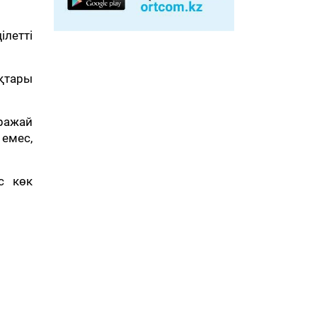
ілетті
ықтары
ражай
 емес,
с көк