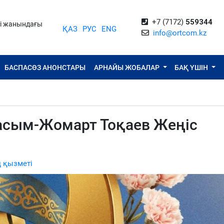
+7 (7172)
559344
ті жанындағы
ҚАЗ
РУС
ENG
info@ortcom.kz
БАСПАСӨЗ АНОНСТАРЫ
АРНАЙЫ ЖОБАЛАР
БАҚ ҮШІН
сым-Жомарт Тоқаев Жеңіс
 қызметі