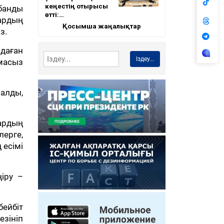
кеңестің отырысы
абанды
өтті:…
ардың
Қосымша жаңалықтар
з.
даған
Іздеу...
масыз
 алды,
ардың
лерге,
 есімі
ңіру –
бейбіт
езініп