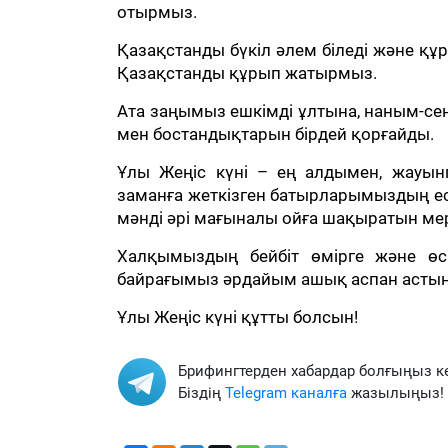
отырмыз.
Қазақстанды бүкіл әлем біледі және құр
Қазақстанды құрып жатырмыз.
Ата заңымыз ешкімді ұлтына, наным-се
мен бостандықтарын бірдей қорғайды.
Ұлы Жеңіс күні – ең алдымен, жауынг
заманға жеткізген батырларымыздың есі
мәнді әрі мағыналы ойға шақыратын ме
Халқымыздың бейбіт өмірге және өсі
байрағымыз әрдайым ашық аспан астынд
Ұлы Жеңіс күні құтты болсын!
Брифингтерден хабардар болғыңыз к
Біздің
Telegram каналға
жазылыңыз!