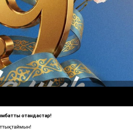
ымбатты отандастар!
ұттықтаймын!