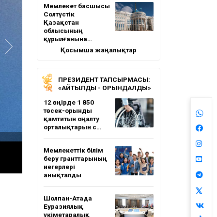
Мемлекет басшысы
Солтүстік
Қазақстан
облысының
құрылғанына…
Қосымша жаңалықтар
ПРЕЗИДЕНТ ТАПСЫРМАСЫ:
«АЙТЫЛДЫ - ОРЫНДАЛДЫ»
12 өңірде 1 850
төсек-орынды
қамтитын оңалту
орталықтарын с…
Мемлекеттік білім
беру гранттарының
иегерлері
анықталды
Шолпан-Атада
Еуразиялық
үкіметаралық