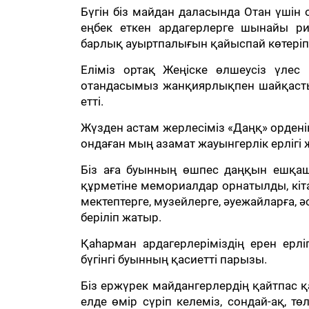
Бүгін біз майдан даласында Отан үшін 
еңбек еткен ардагерлерге шынайы ри
барлық ауыртпалығын қайыспай көтеріп,
Еліміз ортақ Жеңіске өлшеусіз үлес 
отандасымыз жанқиярлықпен шайқасты,
етті.
Жүзден астам жерлесіміз «Даңқ» орденін
ондаған мың азамат жауынгерлік ерлігі
Біз аға буынның өшпес даңқын ешқа
құрметіне мемориалдар орнатылды, кіта
мектептерге, музейлерге, әуежайларға, ә
беріліп жатыр.
Қаһарман ардагерлеріміздің ерен ерлі
бүгінгі буынның қасиетті парызы.
Біз ержүрек майдангерлердің қайтпас 
елде өмір сүріп келеміз, сондай-ақ, тө