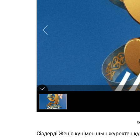
Қ
Сіздерді Жеңіс күнімен шын жүректен қ