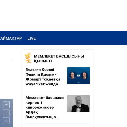
АЙМАҚТАР
LIVE
МЕМЛЕКЕТ БАСШЫСЫНЫҢ
ҚЫЗМЕТІ
Бельгия Королі
Филипп Қасым-
Жомарт Тоқаевқа
жауап хат жолда…
Мемлекет басшысы
көрнекті
кинорежиссер
Ардақ
Әмірқұловтың о…