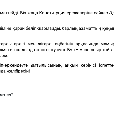
меттейді. Біз жаңа Конституция ережелеріне сәйкес Әд
німіне қарай бөліп-жармайды, барлық азаматтың құқ
ерлік ерлігі мен жігерлі еңбегінің арқасында мамы
мін ел жадында жаңғырту күні. Бұл – ұлан-асыр тойға
реке.
п-өркендеуге ұмтылысының айқын көрінісі іспетте
а желбіресін!
еле ме?