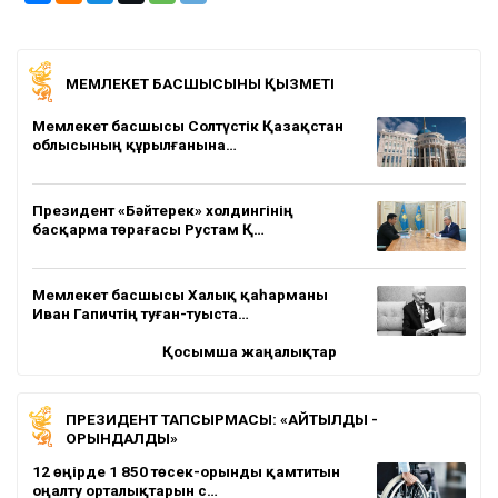
МЕМЛЕКЕТ БАСШЫСЫНЫҢ ҚЫЗМЕТІ
Мемлекет басшысы Солтүстік Қазақстан
облысының құрылғанына…
Президент «Бәйтерек» холдингінің
басқарма төрағасы Рустам Қ…
Мемлекет басшысы Халық қаһарманы
Иван Гапичтің туған-туыста…
Қосымша жаңалықтар
ПРЕЗИДЕНТ ТАПСЫРМАСЫ: «АЙТЫЛДЫ -
ОРЫНДАЛДЫ»
12 өңірде 1 850 төсек-орынды қамтитын
оңалту орталықтарын с…