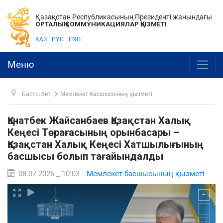
Қазақстан Республикасының Президенті жанындағы
ОРТАЛЫҚ КОММУНИКАЦИЯЛАР ҚЫЗМЕТІ
ҚАЗ
РУС
ENG
Меню
Басты бет
Мемлекет басшысының қызметі
Қанатбек Жайсанбаев Қазақстан Халық
Кеңесі Төрағасының орынбасары –
Қазақстан Халық Кеңесі Хатшылығының
басшысы болып тағайындалды
08.07.2026 _ 10:03
Мемлекет басшысының қызметі