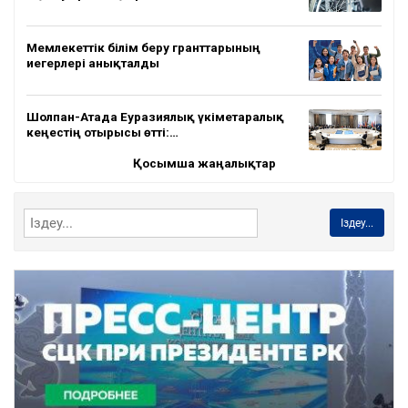
Мемлекеттік білім беру гранттарының
иегерлері анықталды
Шолпан-Атада Еуразиялық үкіметаралық
кеңестің отырысы өтті:…
Қосымша жаңалықтар
Іздеу...