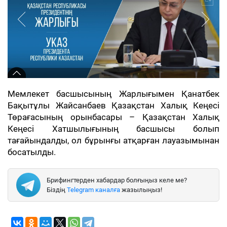
Мемлекет басшысының Жарлығымен Қанатбек
Бақытұлы Жайсанбаев Қазақстан Халық Кеңесі
Төрағасының орынбасары – Қазақстан Халық
Кеңесі Хатшылығының басшысы болып
тағайындалды, ол бұрынғы атқарған лауазымынан
босатылды.
Брифингтерден хабардар болғыңыз келе ме?
Біздің
Telegram каналға
жазылыңыз!