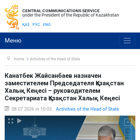
CENTRAL COMMUNICATIONS SERVICE
under the President of the Republic of Kazakhstan
ҚАЗ
РУС
ENG
Меню
Home
Activities of the Head of State
Канатбек Жайсанбаев назначен
заместителем Председателя Қазақстан
Халық Кеңесі – руководителем
Секретариата Қазақстан Халық Кеңесі
08.07.2026 in 10:03
Activities of the Head of State