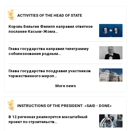
ACTIVITIES OF THE HEAD OF STATE
Король Бельгии Филипп направил ответное
послание Касым-Жома…
Глава государства направил телеграмму
соболезнования родным…
Глава государства поздравил участников
торжественного мероп…
More news
INSTRUCTIONS OF THE PRESIDENT: «SAID - DONE»
В 12 регионах реализуется масштабный
проект по строительств…